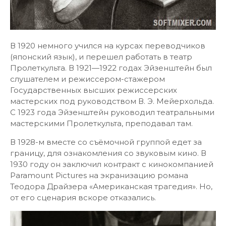
В 1920 немного учился на курсах переводчиков
(японский язык), и перешел работать в театр
Пролеткульта. В 1921—1922 годах Эйзенштейн был
слушателем и режиссером-стажером
Государственных высших режиссерских
мастерских под руководством В. Э. Мейерхольда.
С 1923 года Эйзенштейн руководил театральными
мастерскими Пролеткульта, преподавал там.
В 1928-м вместе со съёмочной группой едет за
границу, для ознакомления со звуковым кино. В
1930 году он заключил контракт с кинокомпанией
Paramount Pictures на экранизацию романа
Теодора Драйзера «Американская трагедия». Но,
от его сценария вскоре отказались.