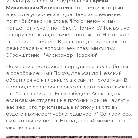
22 января в 1898-м году родился
Сергей
Михайлович Эйзенштейн
. Тот самый, который
вложил в уста Александра Невского великие,
почти библейские слова. "Кто с мечом к нам
придет, от меча и погибнет". Помните? Так вот, не
говорил Александр ничего похожего. Но это уже
значения не имеет… В день рождения великого
режиссера мы вспоминаем главный фильм
Эйзенштейна - "Александр Невский"…
По мнению историков, вернувшись после битвы
в освобожденный Псков, Александр Невский
обратился не к пленным, а к самим псковичам. В
переводе со старославянского его слова звучали
так: "О, псковитяне! Если забудете Александра,
если самые отдаленные потомки мои не найдут у
вас верного пристанища в злополучии: то вы
будете примером неблагодарности". Согласитесь,
смысл совсем не тот. Но, на данный момент, это
уже не важно.