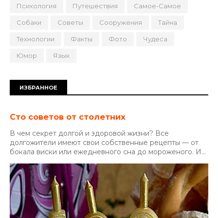
Психология
Путешествия
Самое-Самое
Собаки
Советы
Сооружения
Тайна
Технологии
Факты
Фото
Чудеса
Юмор
Язык
ИЗБРАННОЕ
Сто советов от столетних
В чем секрет долгой и здоровой жизни? Все
долгожители имеют свои собственные рецепты — от
бокала виски или ежедневного сна до мороженого. И...