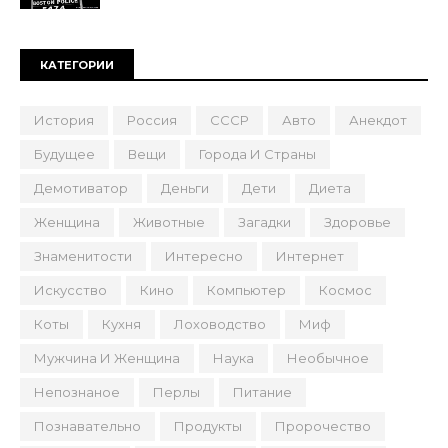
КАТЕГОРИИ
История
Россия
СССР
Авто
Анекдот
Будущее
Вещи
Города И Страны
Демотиватор
Деньги
Дети
Диета
Женщина
Животные
Загадки
Здоровье
Знаменитости
Интересно
Интернет
Искусство
Кино
Компьютер
Космос
Коты
Кухня
Лоховодство
Миф
Мужчина И Женщина
Наука
Необычное
Непознаное
Перлы
Питание
Познавательно
Продукты
Пророчество