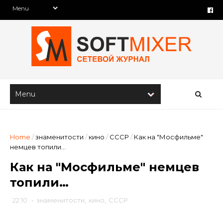
Home
/
знаменитости
/
кино
/
СССР
/
Как на "Мосфильме"
немцев топили…
Как на "Мосфильме" немцев
топили…
22:10
-
знаменитости
,
кино
,
СССР