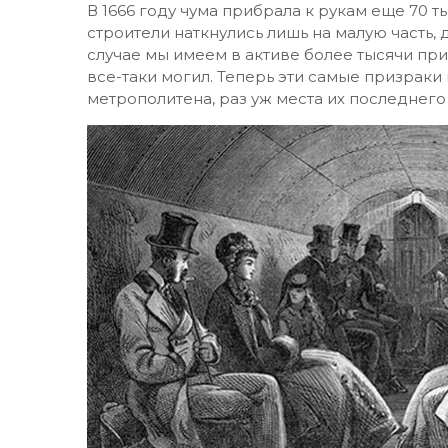
В 1666 году чума прибрала к рукам еще 70 т
строители наткнулись лишь на малую часть,
случае мы имеем в активе более тысячи пр
все-таки могил. Теперь эти самые призраки
метрополитена, раз уж места их последнег