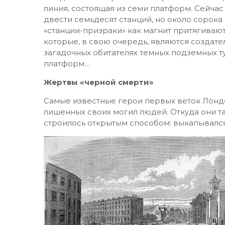
линия, состоящая из семи платформ. Сейча
двести семьдесят станций, но около сорока
«станции-призраки» как магнит притягиваю
которые, в свою очередь, являются создат
загадочных обитателях темных подземных 
платформ…
Жертвы «черной смерти»
Самые известные герои первых веток Лонд
лишенных своих могил людей. Откуда они т
строилось открытым способом: выкапывался