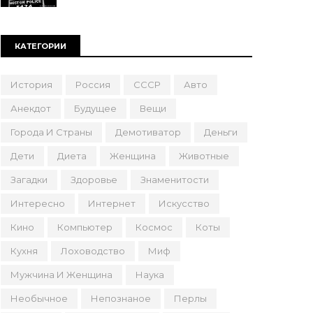
КАТЕГОРИИ
История
Россия
СССР
Авто
Анекдот
Будущее
Вещи
Города И Страны
Демотиватор
Деньги
Дети
Диета
Женщина
Животные
Загадки
Здоровье
Знаменитости
Интересно
Интернет
Искусство
Кино
Компьютер
Космос
Коты
Кухня
Лоховодство
Миф
Мужчина И Женщина
Наука
Необычное
Непознаное
Перлы