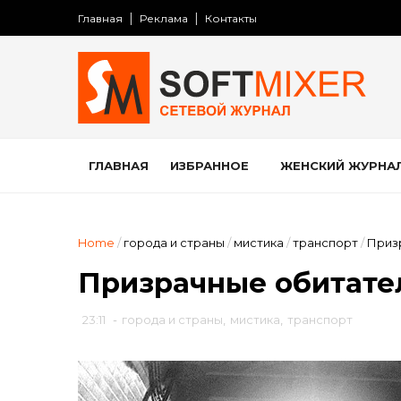
Главная
Реклама
Контакты
ГЛАВНАЯ
ИЗБРАННОЕ
ЖЕНСКИЙ ЖУРНА
Home
/
города и страны
/
мистика
/
транспорт
/
Приз
Призрачные обитате
23:11
-
города и страны
,
мистика
,
транспорт