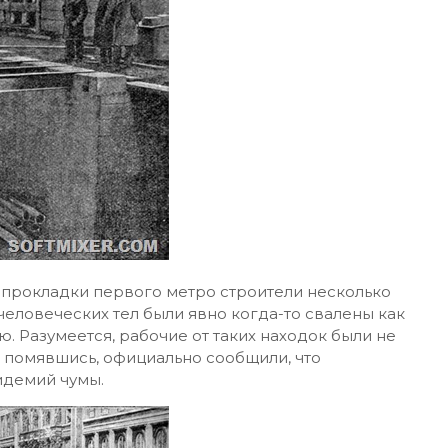
се прокладки первого метро строители несколько
 человеческих тел были явно когда-то свалены как
. Разумеется, рабочие от таких находок были не
и, помявшись, официально сообщили, что
идемий чумы.