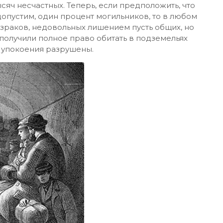
ысяч несчастных. Теперь, если предположить, что
 допустим, один процент могильников, то в любом
израков, недовольных лишением пусть общих, но
 получили полное право обитать в подземельях
о упокоения разрушены.