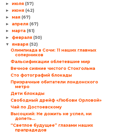
июля
(57)
►
июня
(42)
►
мая
(67)
►
апреля
(67)
►
марта
(61)
►
февраля
(50)
►
января
(52)
▼
Олимпиада в Сочи: 11 наших главных
соперников
Фальсификации облетевшие мир
Вечное сияние чистого Стокгольма
Сто фотографий блокады
Призрачные обитатели лондонского
метро
Дети блокады
Свободный дрейф «Любови Орловой»
Чай по Достоевскому
Высоцкий: Не дожить не успел, ни
допеть…
“Светлое будущее” глазами наших
прапрадедов