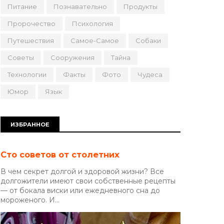
Питание
Познавательно
Продукты
Пророчество
Психология
Путешествия
Самое-Самое
Собаки
Советы
Сооружения
Тайна
Технологии
Факты
Фото
Чудеса
Юмор
Язык
ИЗБРАННОЕ
Сто советов от столетних
В чем секрет долгой и здоровой жизни? Все
долгожители имеют свои собственные рецепты
— от бокала виски или ежедневного сна до
мороженого. И...