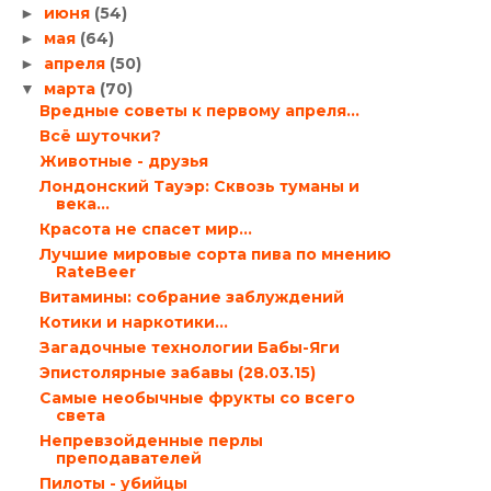
июня
(54)
►
мая
(64)
►
апреля
(50)
►
марта
(70)
▼
Вредные советы к первому апреля…
Всё шуточки?
Животные - друзья
Лондонский Тауэр: Сквозь туманы и
века...
Красота не спасет мир…
Лучшие мировые сорта пива по мнению
RateBeer
Витамины: собрание заблуждений
Котики и наркотики…
Загадочные технологии Бабы-Яги
Эпистолярные забавы (28.03.15)
Самые необычные фрукты со всего
света
Непревзойденные перлы
преподавателей
Пилоты - убийцы