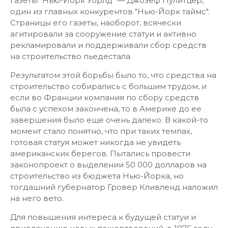
газеты "Нью-Йорк Уорлд" — Джозеф Пулитцер,
один из главных конкурентов "Нью-Йорк таймс".
Страницы его газеты, наоборот, всячески
агитировали за сооружение статуи и активно
рекламировали и поддерживали сбор средств
на строительство пьедестала.
Результатом этой борьбы было то, что средства на
строительство собирались с большим трудом, и
если во Франции компания по сбору средств
была с успехом закончена, то в Америке до ее
завершения было еще очень далеко. В какой-то
момент стало понятно, что при таких темпах,
готовая статуя может никогда не увидеть
американских берегов. Пытались провести
законопроект о выделении 50 000 долларов на
строительство из бюджета Нью-Йорка, но
тогдашний губернатор Гровер Кливленд наложил
на него вето.
Для повышения интереса к будущей статуи и