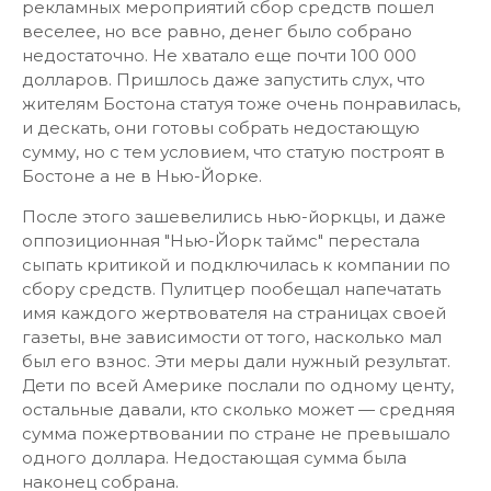
рекламных мероприятий сбор средств пошел
веселее, но все равно, денег было собрано
недостаточно. Не хватало еще почти 100 000
долларов. Пришлось даже запустить слух, что
жителям Бостона статуя тоже очень понравилась,
и дескать, они готовы собрать недостающую
сумму, но с тем условием, что статую построят в
Бостоне а не в Нью-Йорке.
После этого зашевелились нью-йоркцы, и даже
оппозиционная "Нью-Йорк таймс" перестала
сыпать критикой и подключилась к компании по
сбору средств. Пулитцер пообещал напечатать
имя каждого жертвователя на страницах своей
газеты, вне зависимости от того, насколько мал
был его взнос. Эти меры дали нужный результат.
Дети по всей Америке послали по одному центу,
остальные давали, кто сколько может — средняя
сумма пожертвовании по стране не превышало
одного доллара. Недостающая сумма была
наконец собрана.