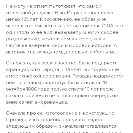
Не могу не отметить тот факт, что самой
известной девушке Нью-Йорка исполнилось
целых 125 лет. К сожалению, ее образ уже
настолько замылен в качестве символа США, что
один только ее вид, вызывает у многих скорее
раздражение, нежели чем интерес, как к
частичке американской и мировой истории. А
история эта, между тем, довольно любопытна…
Статуя это, как всем известно, была подарком
французского народа к 100-летней годовщине
американской революции. Правда подарок этот
немного запоздал, статуя была открыта 28
октября 1886 года, только спустя 10 лет после
самого юбилея, и не в последнюю очередь по
вине самих американцев.
Сначала про ее изготовление и конструкцию.
Процесс изготовления статуи выглядел
следующим образом: сначала изготавливался
деревянные каркас, затем, из гипса создавался