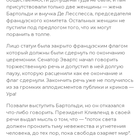
присутствовали только две женщины — жена
Бартольди и внучка Де Лесспесса, председателя
французского комитета. Остальных женщин не
пустили под предлогом того, что их могут
поранить в толпе.
Лицо статуи была закрыто французским флагом
который должны были сдернуть по окончанию
церемонии. Сенатор Эвартс начал говорить
торжественную речь и допустил в ней долгую
паузу, которую расценили как ее окончание и
флаг сдернули. Закончить речь уже не получилось
из за громких аплодисментов публики и криков —
Ура!
Позвали выступить Бартольди, но он отказался
что-либо говорить. Президент Кливленд в своей
речи выдал мысль о том, что — "поток света
должен пронзить тьму невежества и угнетения
человека, до тех пор, пока свобода озаряет мир".