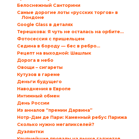
Белоснежный Санторини
Самые дорогие лоты «русских торгов» в
Лондоне
Google Glass в деталях
Терешкова: Я чуть не осталась на орбите…
Фотосессия с пришельцем
Седина в бороду — бес в ребро…
Рецепт на выходной: Шашлык
Дорога в небо
Овощи – сигареты
Кутузов в гареме
Деньги будущего
Наводнения в Европе
Интимный обмен
День России
Из анналов “премии Дарвина”
Нотр-Дам де Пари: Каменный ребус Парижа
Сколько нужно мегапикселей?
Дуэлянтки
Крупнейшие провалы на рынке гаджетов