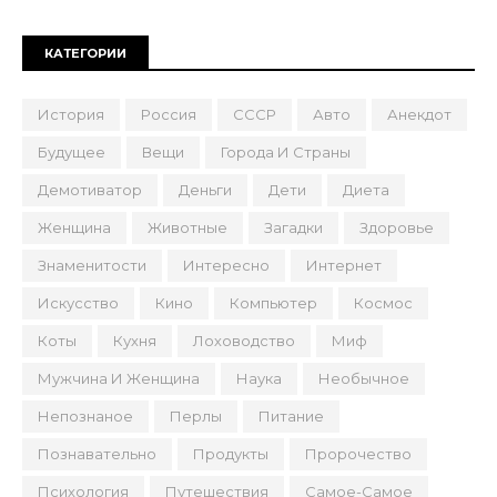
КАТЕГОРИИ
История
Россия
СССР
Авто
Анекдот
Будущее
Вещи
Города И Страны
Демотиватор
Деньги
Дети
Диета
Женщина
Животные
Загадки
Здоровье
Знаменитости
Интересно
Интернет
Искусство
Кино
Компьютер
Космос
Коты
Кухня
Лоховодство
Миф
Мужчина И Женщина
Наука
Необычное
Непознаное
Перлы
Питание
Познавательно
Продукты
Пророчество
Психология
Путешествия
Самое-Самое