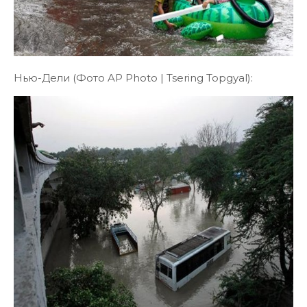
Нью-Дели (Фото AP Photo | Tsering Topgyal):