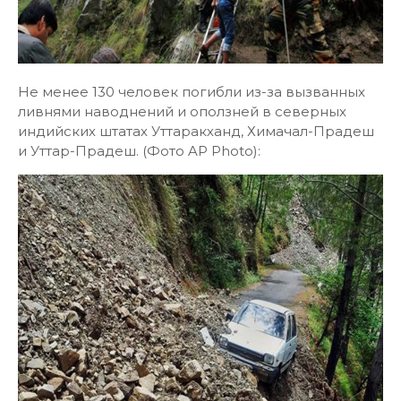
Не менее 130 человек погибли из-за вызванных
ливнями наводнений и оползней в северных
индийских штатах Уттаракханд, Химачал-Прадеш
и Уттар-Прадеш. (Фото AP Photo):