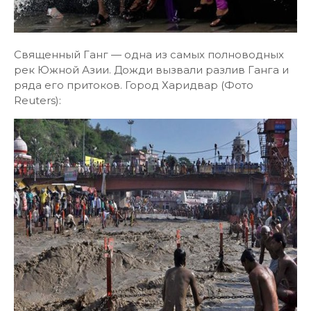
Священный Ганг — одна из самых полноводных
рек Южной Азии. Дожди вызвали разлив Ганга и
ряда его притоков. Город Харидвар (Фото
Reuters):