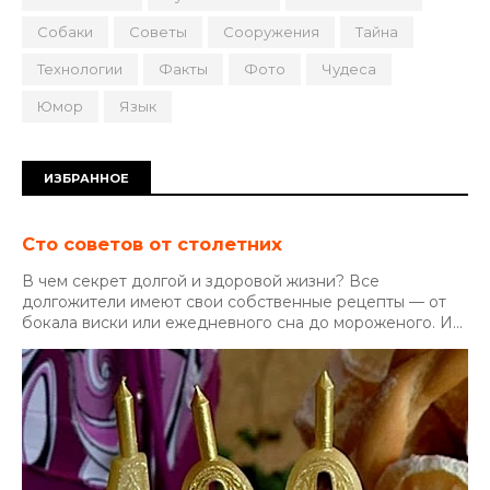
Собаки
Советы
Сооружения
Тайна
Технологии
Факты
Фото
Чудеса
Юмор
Язык
ИЗБРАННОЕ
Сто советов от столетних
В чем секрет долгой и здоровой жизни? Все
долгожители имеют свои собственные рецепты — от
бокала виски или ежедневного сна до мороженого. И...