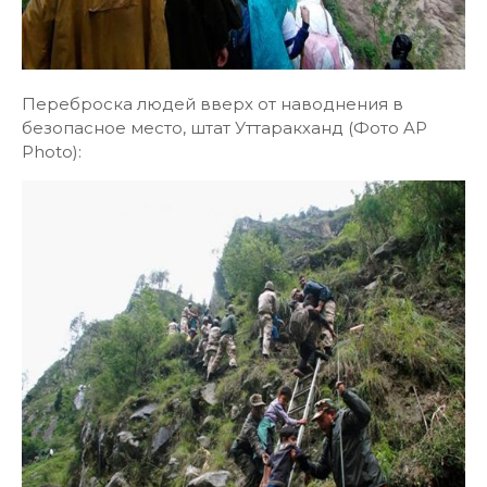
Переброска людей вверх от наводнения в
безопасное место, штат Уттаракханд (Фото AP
Photo):