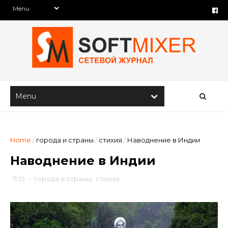
Home
/
города и страны
/
стихия
/
Наводнение в Индии
Наводнение в Индии
11:10
-
города и страны
,
стихия