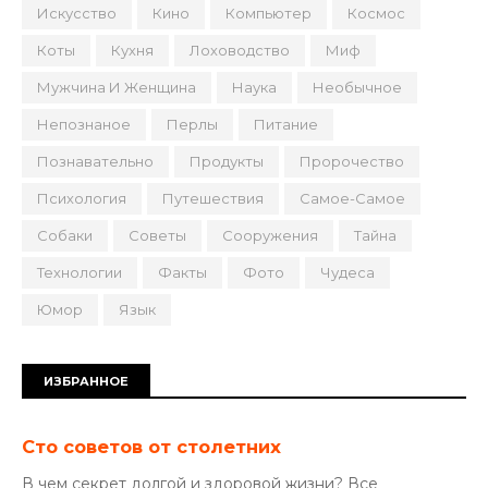
Искусство
Кино
Компьютер
Космос
Коты
Кухня
Лоховодство
Миф
Мужчина И Женщина
Наука
Необычное
Непознаное
Перлы
Питание
Познавательно
Продукты
Пророчество
Психология
Путешествия
Самое-Самое
Собаки
Советы
Сооружения
Тайна
Технологии
Факты
Фото
Чудеса
Юмор
Язык
ИЗБРАННОЕ
Сто советов от столетних
В чем секрет долгой и здоровой жизни? Все