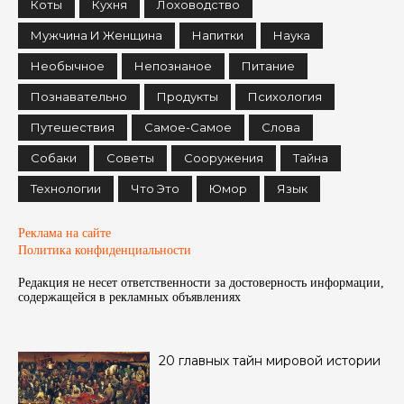
Коты
Кухня
Лоховодство
Мужчина И Женщина
Напитки
Наука
Необычное
Непознаное
Питание
Познавательно
Продукты
Психология
Путешествия
Самое-Самое
Слова
Собаки
Советы
Сооружения
Тайна
Технологии
Что Это
Юмор
Язык
Реклама на сайте
Политика конфиденциальности
Редакция не несет ответственности за достоверность информации,
содержащейся в рекламных объявленияx
20 главных тайн мировой истории