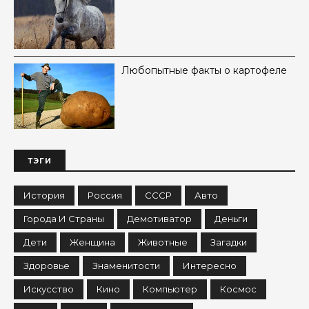
Любопытные факты о картофеле
ТЭГИ
История
Россия
СССР
Авто
Города И Страны
Демотиватор
Деньги
Дети
Женщина
Животные
Загадки
Здоровье
Знаменитости
Интересно
Искусство
Кино
Компьютер
Космос