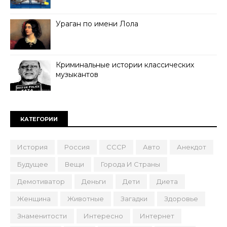
Ураган по имени Лола
Криминальные истории классических
музыкантов
КАТЕГОРИИ
История
Россия
СССР
Авто
Анекдот
Будущее
Вещи
Города И Страны
Демотиватор
Деньги
Дети
Диета
Женщина
Животные
Загадки
Здоровье
Знаменитости
Интересно
Интернет