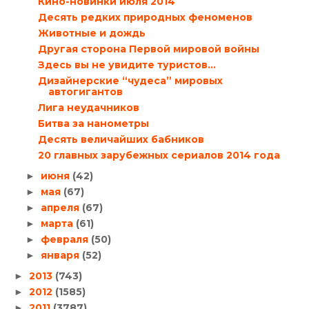
Кино-новинки июля 2014
Десять редких природных феноменов
Животные и дождь
Другая сторона Первой мировой войны
Здесь вы не увидите туристов…
Дизайнерские “чудеса” мировых
автогигантов
Лига неудачников
Битва за нанометры
Десять величайших бабников
20 главных зарубежных сериалов 2014 года
июня
(42)
►
мая
(67)
►
апреля
(67)
►
марта
(61)
►
февраля
(50)
►
января
(52)
►
2013
(743)
►
2012
(1585)
►
2011
(3787)
►