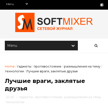
Home
/
гаджеты
/
противостояние
/
размышления на тему
/
технологии
/
Лучшие враги, заклятые друзья
Лучшие враги, заклятые
друзья
22:30
-
гаджеты
,
противостояние
,
размышления на тему
,
технологии