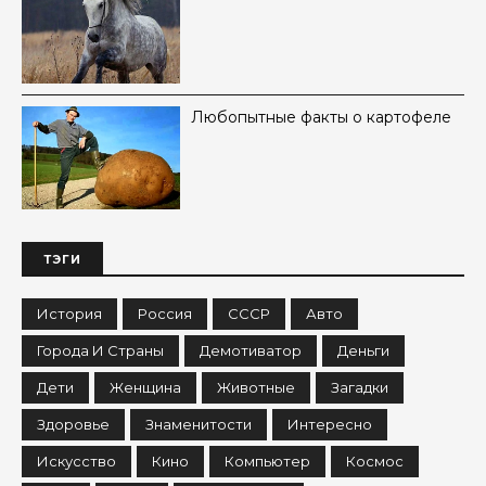
Любопытные факты о картофеле
ТЭГИ
История
Россия
СССР
Авто
Города И Страны
Демотиватор
Деньги
Дети
Женщина
Животные
Загадки
Здоровье
Знаменитости
Интересно
Искусство
Кино
Компьютер
Космос