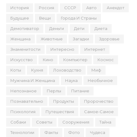
История
Россия
СССР
Авто
Анекдот
Будущее
Вещи
Города И Страны
Демотиватор
Деньги
Дети
Диета
Женщина
Животные
Загадки
Здоровье
Знаменитости
Интересно
Интернет
Искусство
Кино
Компьютер
Космос
Коты
Кухня
Лоховодство
Миф
Мужчина И Женщина
Наука
Необычное
Непознаное
Перлы
Питание
Познавательно
Продукты
Пророчество
Психология
Путешествия
Самое-Самое
Собаки
Советы
Сооружения
Тайна
Технологии
Факты
Фото
Чудеса