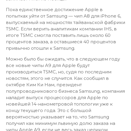
Пока единственное достижение Apple в
попытках уйти от Samsung — чип A8 для iPhone 6,
выпускаемый на мощностях тайваньской фабрики
TSMC. Если верить аналитикам компании IHS, в
итоге TSMC смогла поставить лишь около 60
процентов заказа, а оставшиеся 40 процентов
привычно отошли к Samsung.
Можно было бы ожидать, что в следующем году
все новые чипы A9 для Apple будут
производиться TSMC, но, судя по последним
новостям, этого не случится. Как сообщил в
октябре Ким Ки Нам, президент
полупроводникового бизнеса Samsung, компания
наладит выпуск процессоров для Apple по
новейшей 14-нанометровой топологии уже к
концу текущего года. Это с большой
вероятностью указывает на то, что Samsung
получил как минимум львиную долю заказа на
чипы Apple A9, если не весь заказ целиком.