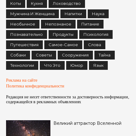
Коты
Кухня
Лоховодство
Мужчина И Женщина
Напитки
Наука
Необычное
Непознаное
Питание
Познавательно
Продукты
Психология
Путешествия
Самое-Самое
Слова
Собаки
Советы
Сооружения
Тайна
Технологии
Что Это
Юмор
Язык
Реклама на сайте
Политика конфиденциальности
Редакция не несет ответственности за достоверность информации,
содержащейся в рекламных объявленияx
Великий аттрактор Вселенной