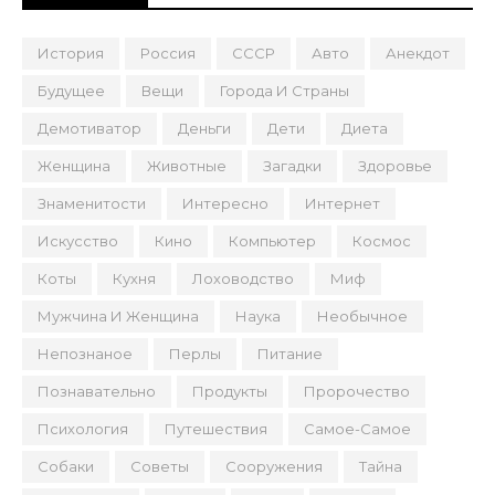
История
Россия
СССР
Авто
Анекдот
Будущее
Вещи
Города И Страны
Демотиватор
Деньги
Дети
Диета
Женщина
Животные
Загадки
Здоровье
Знаменитости
Интересно
Интернет
Искусство
Кино
Компьютер
Космос
Коты
Кухня
Лоховодство
Миф
Мужчина И Женщина
Наука
Необычное
Непознаное
Перлы
Питание
Познавательно
Продукты
Пророчество
Психология
Путешествия
Самое-Самое
Собаки
Советы
Сооружения
Тайна