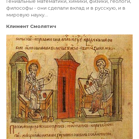
Гениальные математики, химики, физики, геологи,
философы - они сделали вклад и в русскую, и в
мировую науку…
Климент Смолятич