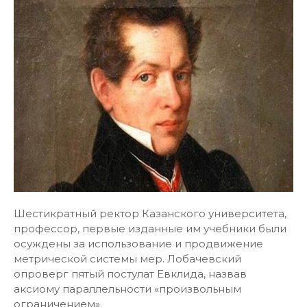
Шестикратный ректор Казанского университета,
профессор, первые изданные им учебники были
осуждены за использование и продвижение
метрической системы мер. Лобачевский
опроверг пятый постулат Евклида, назвав
аксиому параллельности «произвольным
ограничением».