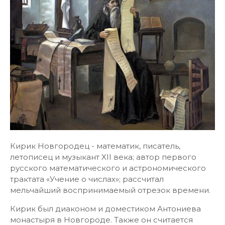
Кирик Новгородец - математик, писатель,
летописец и музыкант XII века; автор первого
русского математического и астрономического
трактата «Учение о числах»; рассчитал
мельчайший воспринимаемый отрезок времени.
Кирик был диаконом и доместиком Антониева
монастыря в Новгороде. Также он считается