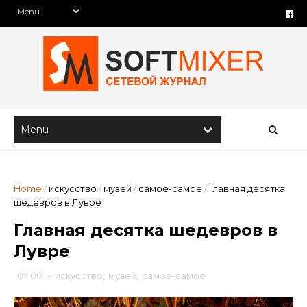
Home
/
искусство
/
музей
/
самое-самое
/
Главная десятка
шедевров в Лувре
Главная десятка шедевров в
Лувре
07:00
-
искусство
,
музей
,
самое-самое