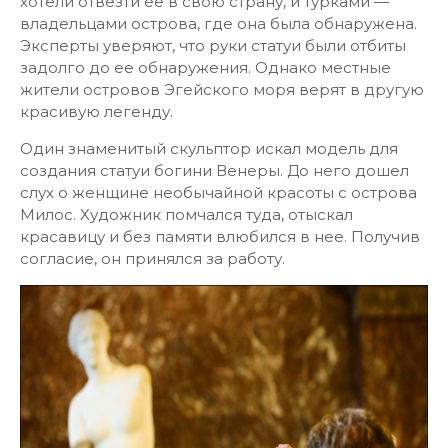
хотели отвезти ее в свою страну, и турками —
владельцами острова, где она была обнаружена.
Эксперты уверяют, что руки статуи были отбиты
задолго до ее обнаружения. Однако местные
жители островов Эгейского моря верят в другую
красивую легенду.
Один знаменитый скульптор искал модель для
создания статуи богини Венеры. До него дошел
слух о женщине необычайной красоты с острова
Милос. Художник помчался туда, отыскал
красавицу и без памяти влюбился в нее. Получив
согласие, он принялся за работу.