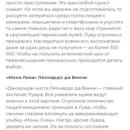
просто преступление. Это вам любой турист
скажет. Но если вы заранее не подготовились, то
рискуете затеряться среди толпы людей с
камерами, планшетами и смартфонами и упустить
то самое главное, ради чего весь мир стремится
в крупнейший парижский музей. Лувр огромен и
прекрасен. Насладиться всеми его экспонатами
даже за один день не получится — их более 300
000. Чтобы не получить эстетический шок от
перенасыщения прекрасным, приходится делать
выбор…
«Мона Лиза» Леонардо да Винчи
«Джоконда» кисти Леонардо да Винчи — главный
экспонат Лувра. Все указатели музея ведут
именно к этой картине. Огромное количество
людей ежедневно приходит в Лувр, чтобы
своими глазами взглянуть на завораживающую
улыбку «Моны Лизы». Нигде, кроме Лувра,
увидеть ее нельзя. Из-за плохого состояния