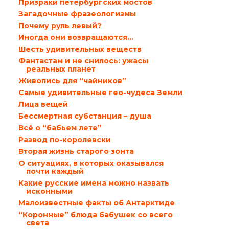
Призраки петербургских мостов
Загадочные фразеологизмы
Почему руль левый?
Иногда они возвращаются…
Шесть удивительных веществ
Фантастам и не снилось: ужасы
реальных планет
Живопись для “чайников”
Самые удивительные гео-чудеса Земли
Лица вещей
Бессмертная субстанция – душа
Всё о “бабьем лете”
Развод по-королевски
Вторая жизнь старого зонта
О ситуациях, в которых оказывался
почти каждый
Какие русские имена можно назвать
исконными
Малоизвестные факты об Антарктиде
“Коронные” блюда бабушек со всего
света