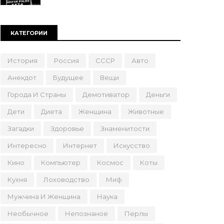
КАТЕГОРИИ
История
Россия
СССР
Авто
Анекдот
Будущее
Вещи
Города И Страны
Демотиватор
Деньги
Дети
Диета
Женщина
Животные
Загадки
Здоровье
Знаменитости
Интересно
Интернет
Искусство
Кино
Компьютер
Космос
Коты
Кухня
Лоховодство
Миф
Мужчина И Женщина
Наука
Необычное
Непознаное
Перлы