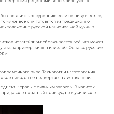
достоверными рецептами вовсе, либо уже не
 бы составить конкуренцию если не пиву и водке,
 тому же все они готовятся из традиционно
чить положение русской национальной кухни в
питков незатейливы: сбраживается всё, что может
кты, например, вишня или хлеб. Однако, русские
оры.
современного пива. Технологии изготовления
овое пиво, ол не подвергался дистилляции.
едиенты: травы с сильным запахом. В напиток
о придавало приятный привкус, но и усиливало