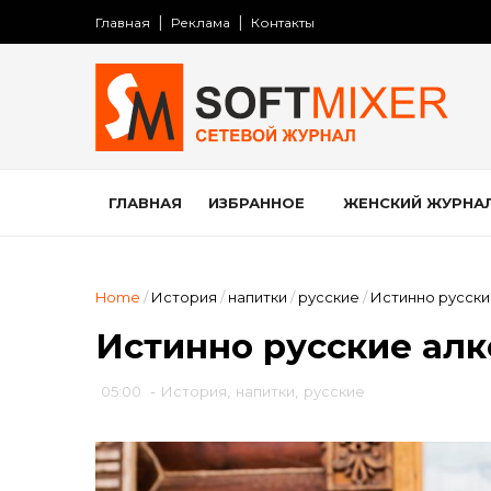
Главная
Реклама
Контакты
ГЛАВНАЯ
ИЗБРАННОЕ
ЖЕНСКИЙ ЖУРНА
Home
/
История
/
напитки
/
русские
/
Истинно русски
Истинно русские ал
05:00
-
История
,
напитки
,
русские