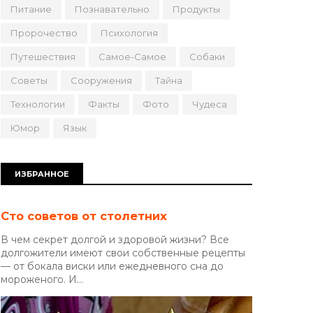
Питание
Познавательно
Продукты
Пророчество
Психология
Путешествия
Самое-Самое
Собаки
Советы
Сооружения
Тайна
Технологии
Факты
Фото
Чудеса
Юмор
Язык
ИЗБРАННОЕ
Сто советов от столетних
В чем секрет долгой и здоровой жизни? Все
долгожители имеют свои собственные рецепты
— от бокала виски или ежедневного сна до
мороженого. И...