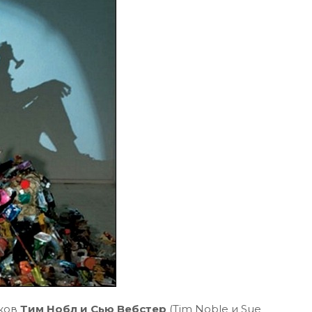
иков
Тим Нобл и Сью Вебстер
(Tim Noble и Sue