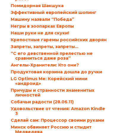
Помидорная Шакшука
Эффективный европейский шопинг
Машину назвали “Победа”
Негры в зоопарках Европы
Наши руки не для скуки!
Крепостные гаремы российских дворян
Запреты, запреты, запреты…
“С его девственной прелестью не
сравниться даже роза”
Ангелы-Хранители: Кто они?
Продуктовая корзина дошла до ручки
LG Optimus Me: Корейский мини
«андроид»
Причуды и странности знаменитых
личностей
Собачьи радости (28.06.11)
Удовольствие от чтения: Amazon Kindle
3
Сделай сам: Процессор своими руками
Минск обвиняет Россию и стыдит
Медведева