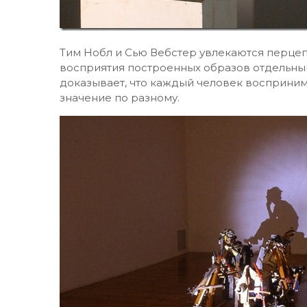
Тим Нобл и Сью Вебстер увлекаются перцеп
восприятия построенных образов отдельны
доказывает, что каждый человек восприним
значение по разному.