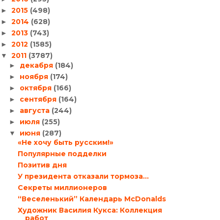
2015
(498)
►
2014
(628)
►
2013
(743)
►
2012
(1585)
►
2011
(3787)
▼
декабря
(184)
►
ноября
(174)
►
октября
(166)
►
сентября
(164)
►
августа
(244)
►
июля
(255)
►
июня
(287)
▼
«Не хочу быть русским!»
Популярные подделки
Позитив дня
У президента отказали тормоза…
Секреты миллионеров
“Веселенький” Календарь McDonalds
Художник Василия Кукса: Коллекция
работ