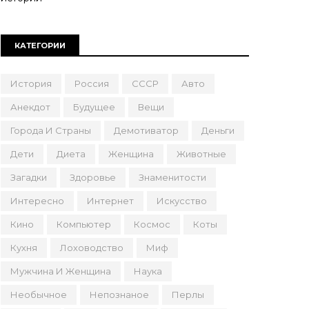
КАТЕГОРИИ
История
Россия
СССР
Авто
Анекдот
Будущее
Вещи
Города И Страны
Демотиватор
Деньги
Дети
Диета
Женщина
Животные
Загадки
Здоровье
Знаменитости
Интересно
Интернет
Искусство
Кино
Компьютер
Космос
Коты
Кухня
Лоховодство
Миф
Мужчина И Женщина
Наука
Необычное
Непознаное
Перлы