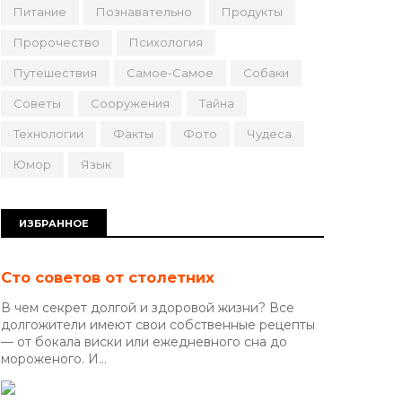
Питание
Познавательно
Продукты
Пророчество
Психология
Путешествия
Самое-Самое
Собаки
Советы
Сооружения
Тайна
Технологии
Факты
Фото
Чудеса
Юмор
Язык
ИЗБРАННОЕ
Сто советов от столетних
В чем секрет долгой и здоровой жизни? Все
долгожители имеют свои собственные рецепты
— от бокала виски или ежедневного сна до
мороженого. И...