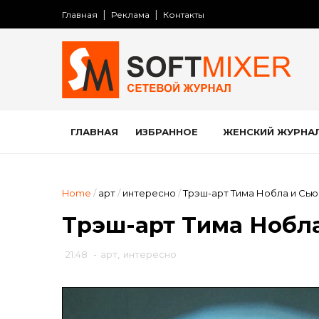
Главная
Реклама
Контакты
ГЛАВНАЯ
ИЗБРАННОЕ
ЖЕНСКИЙ ЖУРНА
Home
/
арт
/
интересно
/
Трэш-арт Тима Нобла и Сь
Трэш-арт Тима Нобла
21:48
-
арт
,
интересно