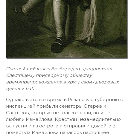
Светлейший князь Безбородко предпочитал
блестящему придворному обществу
времяпрепровождение в кругу своих дворовых
девок и баб
Однако в это же время в Рязанскую губернию с
инспекцией прибыли сенаторы Огарев и
Салтыков, которые не только знали, но и не
любили Измайлова. Крестьян незамедлительно
выпустили из острога и отправили домой, а в
поместьях Измайлова началось настоящее