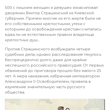
500 с лишним женщин и девушек изнасиловал
дворянин Виктор Страшинский из Киевской
губернии. Причем многие из его жертв были не
его собственными крепостными, утехи с
которыми до освобождения крестьян считались
едва ли не естественным правом владельца
крепостных душ…
Против Страшинского возбуждали четыре
судебных дела, однако расследование тянулось
беспрецедентно долго даже для крайне
неспешного российского правосудия. От первых
обвинений до приговора прошло без малого 25
лет. А мера наказания, избранная императором
Александром II Освободителем, привела в
изумление значительную часть русского
общества.