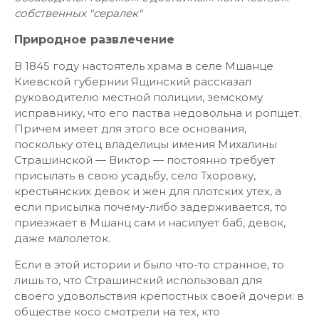
собственных "сералек"
Природное развлечение
В 1845 году настоятель храма в селе Мшанце
Киевской губернии Ящинский рассказал
руководителю местной полиции, земскому
исправнику, что его паства недовольна и ропщет.
Причем имеет для этого все основания,
поскольку отец владелицы имения Михалины
Страшинской — Виктор — постоянно требует
присылать в свою усадьбу, село Тхоровку,
крестьянских девок и жен для плотских утех, а
если присылка почему-либо задерживается, то
приезжает в Мшанц сам и насилует баб, девок,
даже малолеток.
Если в этой истории и было что-то странное, то
лишь то, что Страшинский использовал для
своего удовольствия крепостных своей дочери: в
обществе косо смотрели на тех, кто