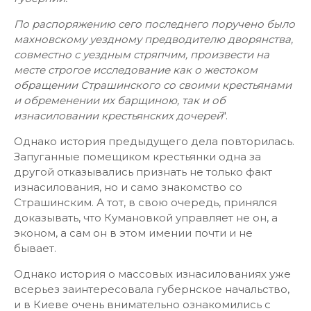
По распоряжению сего последнего поручено было
махновскому уездному предводителю дворянства,
совместно с уездным стряпчим, произвести на
месте строгое исследование как о жестоком
обращении Страшинского со своими крестьянами
и обременении их барщиною, так и об
изнасиловании крестьянских дочерей
".
Однако история предыдущего дела повторилась.
Запуганные помещиком крестьянки одна за
другой отказывались признать не только факт
изнасилования, но и само знакомство со
Страшинским. А тот, в свою очередь, принялся
доказывать, что Кумановкой управляет не он, а
эконом, а сам он в этом имении почти и не
бывает.
Однако история о массовых изнасилованиях уже
всерьез заинтересовала губернское начальство,
и в Киеве очень внимательно ознакомились с