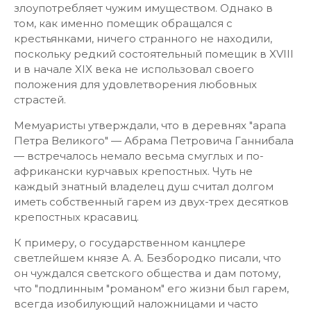
злоупотребляет чужим имуществом. Однако в
том, как именно помещик обращался с
крестьянками, ничего странного не находили,
поскольку редкий состоятельный помещик в XVIII
и в начале XIX века не использовал своего
положения для удовлетворения любовных
страстей.
Мемуаристы утверждали, что в деревнях "арапа
Петра Великого" — Абрама Петровича Ганнибала
— встречалось немало весьма смуглых и по-
африкански курчавых крепостных. Чуть не
каждый знатный владелец душ считал долгом
иметь собственный гарем из двух-трех десятков
крепостных красавиц.
К примеру, о государственном канцлере
светлейшем князе А. А. Безбородко писали, что
он чуждался светского общества и дам потому,
что "подлинным "романом" его жизни был гарем,
всегда изобилующий наложницами и часто