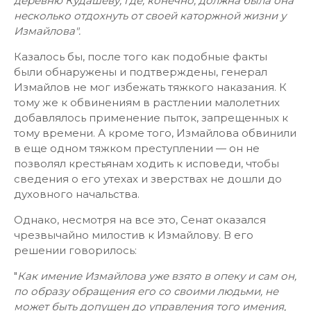
деревню Кудашеву, где, конечно, должна была она
несколько отдохнуть от своей каторжной жизни у
Измайлова".
Казалось бы, после того как подобные факты
были обнаружены и подтверждены, генерал
Измайлов не мог избежать тяжкого наказания. К
тому же к обвинениям в растлении малолетних
добавлялось применение пыток, запрещенных к
тому времени. А кроме того, Измайлова обвинили
в еще одном тяжком преступлении — он не
позволял крестьянам ходить к исповеди, чтобы
сведения о его утехах и зверствах не дошли до
духовного начальства.
Однако, несмотря на все это, Сенат оказался
чрезвычайно милостив к Измайлову. В его
решении говорилось:
"
Как имение Измайлова уже взято в опеку и сам он,
по образу обращения его со своими людьми, не
может быть допущен до управления того имения,