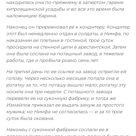
находилась она по-прежнему в запертом гареме
хитровщинской усадьбы и во все это время была
наложницею барина.
Наконец он приревновал ее к кондитеру. Кондитер
этот был немедленно отдан в солдаты, а Нимфа, по
наказании ее плетьми в гостиной, трое суток
просидела на стенной цепи в арестантской. Затем
она была сослана на поташный завод, в тяжелые
работы, где и пробыла ровно семь лет.
На третий день по ее ссылке на завод остригли ей
голову. Через несколько месяцев попала она в
рогатку за то, что поташу вышло мало; рогатку эту
носила она три недели. С поташного завода
перевели ее на суконную фабрику, и тогда же
Измайлов приказал ее выдать замуж за простого
мужика; но Нимфа не согласилась — и за то трое
суток была скована.
Наконец с суконной фабрики сослали ее в