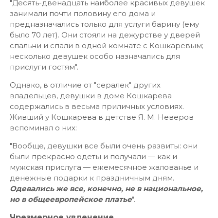
"Десять-двенадцать наиболее красивых девушек
занимали почти половину его дома и
предназначались только для услуги барину (ему
было 70 лет). Они стояли на дежурстве у дверей
спальни и спали в одной комнате с Кошкаревым;
несколько девушек особо назначались для
прислуги гостям".
Однако, в отличие от "сералек" других
владельцев, девушки в доме Кошкарева
содержались в весьма приличных условиях.
Живший у Кошкарева в детстве Я. М. Неверов
вспоминал о них:
"Вообще, девушки все были очень развиты: они
были прекрасно одеты и получали — как и
мужская прислуга — ежемесячное жалованье и
денежные подарки к праздничным дням.
Одевались же все, конечно, не в национальное,
но в общеевропейское платье
".
Чрезмерное увлечение