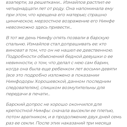
взаперти, за решетками... Измайлов растлил ее
четырнадцати лет от роду. Она напоминала ему
при этом, что крещена его матерью; страшно
циническое, мерзостное возражение его Нимфе
невозможно здесь привести...
В тот же день Нимфу опять позвали в барскую
спальню. Измайлов стал допрашивать ее: кто
виноват в том, что он не нашел ее девственною.
Подробности объяснений бедной девушки о ее
невинности, о том, что делал с нею сам барин,
когда она была еще ребенком лет восьми-девяти
(все это подробно изложено в показании
Нимфодоры Хорошевской, данном последним
следователям), слишком возмутительны для
передачи в печати...
Барский допрос не хорошо окончился для
крепостной Нимфы: сначала высекли ее плетью,
потом арапником, и в продолжение двух дней семь
раз ее секли. После этих наказаний три месяца