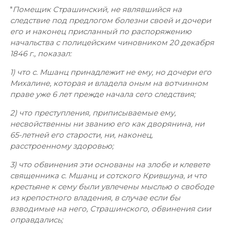
"
Помещик Страшинский, не являвшийся на
следствие под предлогом болезни своей и дочери
его и наконец присланный по распоряжению
начальства с полицейским чиновником 20 декабря
1846 г., показал:
1) что с. Мшанц принадлежит не ему, но дочери его
Михалине, которая и владела оным на вотчинном
праве уже 6 лет прежде начала сего следствия;
2) что преступления, приписываемые ему,
несвойственны ни званию его как дворянина, ни
65-летней его старости, ни, наконец,
расстроенному здоровью;
3) что обвинения эти основаны на злобе и клевете
священника с. Мшанц и сотского Крившуна, и что
крестьяне к сему были увлечены мыслью о свободе
из крепостного владения, в случае если бы
взводимые на него, Страшинского, обвинения сии
оправдались;