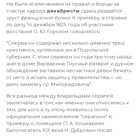
Не были исключением из правил и борцы за
счастье народа
декабристы
(здесь раздаётся
хруст французской булки)
. К примеру, в справке
по делу 14 декабря 1825 года об участнике
восстания О. Ю. Горском говорилось:
"Сперва он содержал несколько (именно трех)
крестьянок, купленных им в Подольской
губернии. С этим сералем он года три тому назад
жил в доме Варварина. Гнусный разврат и дурное
обхождение заставили несчастных девок бежать
от него и искать защиты у правительства,— но
дело замяли у гр. Милорадовича".
Вся разница между владельцами сералей
заключалась в том, как именно они относились к
тем, для кого в ту эпоху появилось почти
официальное наименование "серальки". К
примеру, о помещике П. А. Кошкареве
бытописатель XIX века Н. Дубровин писал: