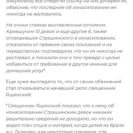
Вакумовой) все отвергли ссылку на них дочерей их,
объяснив, что последние об изнасиловании им
никогда не жаловались.
На очных ставках выставленные сотником
Крившуном 10 девок и еще другие 6, также
оговоривших Страшинского в изнасиловании,
отказались от прежних своих показаний и на
передопросах подтвердили, что он их никогда не
растлевал, а показали они о том прежде с целью
избавиться от требования в другое имение для
домашних услуг
".
Еще хуже выглядело то, что от своих обвинений
стал отказываться начавший дело священник
Ящинский:
"
Священник Ящинский показал, что к нему об
изнасиловании Страшинским девок никаких
решительно сведений не доходило, но что он
видел плач отцов и матерей, когда детей их брали
в с. Тхоровку, как некоторые говорили, для