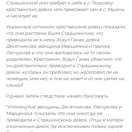
Страшинский или требует к себе в с. Тхоровку
крестьянских девок, или приезжает сам в с. Мшанц
и насилует их.
Указанные сотником крестьянские девки показали,
что они растлены были Страшинским, что
приводили их к нему Эсаул Ганах, девка
Десятникова, женщина Марциниха и прачка
Лесчукова и что они жаловались на то своим
родителям. Крестьянин Эсаул Ганах объяснил, что
он действительно приводил к Страшинскому
девок, которых он требовал, но насиловал ли их
помещик, или нет, о том не знает и от них самих не
слыхал
".
Однако затем следствие начало буксовать:
"
Упомянутые женщины Десятникова, Лесчукова и
Марцениха показали, что они никогда не
приводили к Страшинскому девок. Отцы и матери
означенных девок (за исключением только одной