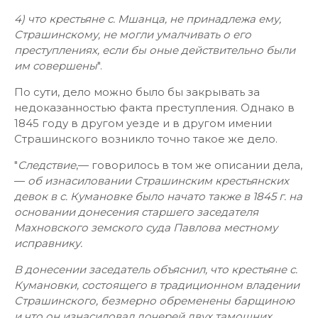
4) что крестьяне с. Мшанца, не принадлежа ему,
Страшинскому, не могли умалчивать о его
преступлениях, если бы оные действительно были
им совершены
".
По сути, дело можно было бы закрывать за
недоказанностью факта преступления. Однако в
1845 году в другом уезде и в другом имении
Страшинского возникло точно такое же дело.
"
Следствие
,— говорилось в том же описании дела,
—
об изнасиловании Страшинским крестьянских
девок в с. Кумановке было начато также в 1845 г. на
основании донесения старшего заседателя
Махновского земского суда Павлова местному
исправнику.
В донесении заседатель объяснил, что крестьяне с.
Кумановки, состоящего в традиционном владении
Страшинского, безмерно обременены барщиною
и что он изнасиловал дочерей двух тамошних