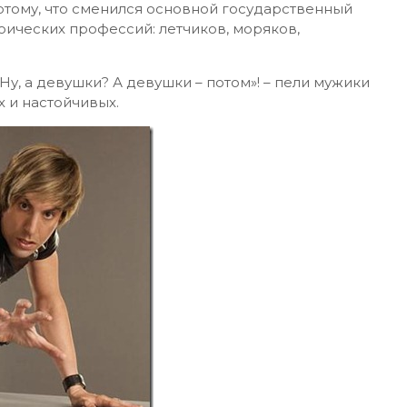
отому, что сменился основной государственный
оических профессий: летчиков, моряков,
у, а девушки? А девушки – потом»! – пели мужики
 и настойчивых.