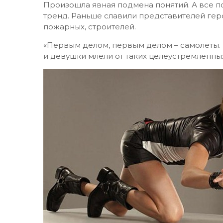
Произошла явная подмена понятий. А все п
тренд. Раньше славили представителей гер
пожарных, строителей.
«Первым делом, первым делом – самолеты. Н
и девушки млели от таких целеустремленных