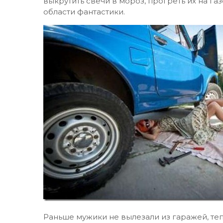
выкрутить свечи в мороз, прогреть их на газ
области фантастики.
Раньше мужики не вылезали из гаражей, теп