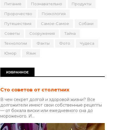
Питание
Познавательно
Продукты
Пророчество
Психология
Путешествия
Самое-Самое
Собаки
Советы
Сооружения
Тайна
Технологии
Факты
Фото
Чудеса
Юмор
Язык
ИЗБРАННОЕ
Сто советов от столетних
В чем секрет долгой и здоровой жизни? Все
долгожители имеют свои собственные рецепты
— от бокала виски или ежедневного сна до
мороженого. И...