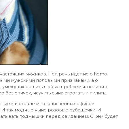
астоящих мужиков. Нет, речь идет не о homo
ными мужскими половыми признаками, а о
, умеющих решить любые проблемы: починить
р без спичек, научить сына строгать и пилить…
нием в стране многочисленных офисов.
. И так модные ныне розовые рубашечки. И
абатывать подмышки перед свиданием. С кем будет