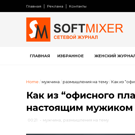
Главная
Реклама
Контакты
ГЛАВНАЯ
ИЗБРАННОЕ
ЖЕНСКИЙ ЖУРНА
Home
/
мужчина
/
размышления на тему
/
Как из “оф
Как из “офисного пла
настоящим мужиком
00:21
-
мужчина
,
размышления на тему