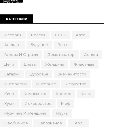
КАТЕГОРИИ
История
Россия
СССР
Авто
Анекдот
Будущее
Вещи
Города И Страны
Демотиватор
Деньги
Дети
Диета
Женщина
Животные
Загадки
Здоровье
Знаменитости
Интересно
Интернет
Искусство
Кино
Компьютер
Космос
Коты
Кухня
Лоховодство
Миф
Мужчина И Женщина
Наука
Необычное
Непознаное
Перлы