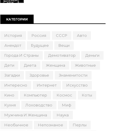
КАТЕГОРИИ
История
Россия
СССР
Авто
Анекдот
Будущее
Вещи
Города И Страны
Демотиватор
Деньги
Дети
Диета
Женщина
Животные
Загадки
Здоровье
Знаменитости
Интересно
Интернет
Искусство
Кино
Компьютер
Космос
Коты
Кухня
Лоховодство
Миф
Мужчина И Женщина
Наука
Необычное
Непознаное
Перлы