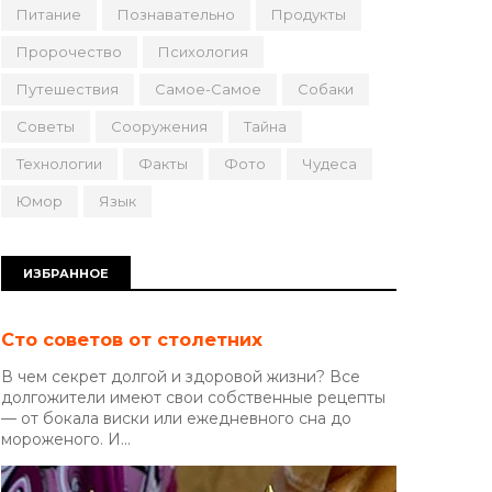
Питание
Познавательно
Продукты
Пророчество
Психология
Путешествия
Самое-Самое
Собаки
Советы
Сооружения
Тайна
Технологии
Факты
Фото
Чудеса
Юмор
Язык
ИЗБРАННОЕ
Сто советов от столетних
В чем секрет долгой и здоровой жизни? Все
долгожители имеют свои собственные рецепты
— от бокала виски или ежедневного сна до
мороженого. И...