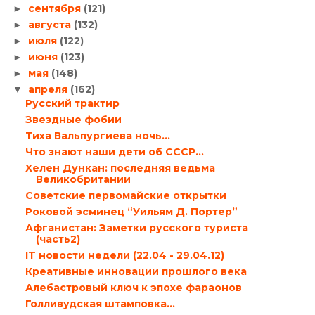
сентября
(121)
►
августа
(132)
►
июля
(122)
►
июня
(123)
►
мая
(148)
►
апреля
(162)
▼
Русский трактир
Звездные фобии
Тиха Вальпургиева ночь…
Что знают наши дети об СССР…
Хелен Дункан: последняя ведьма
Великобритании
Советские первомайские открытки
Роковой эсминец “Уильям Д. Портер”
Афганистан: Заметки русского туриста
(часть2)
IT новости недели (22.04 - 29.04.12)
Креативные инновации прошлого века
Алебастровый ключ к эпохе фараонов
Голливудская штамповка…