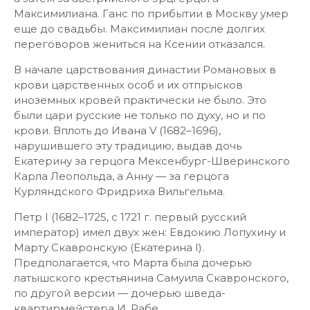
Максимилиана. Ганс по прибытии в Москву умер
еще до свадьбы. Максимилиан после долгих
переговоров жениться на Ксении отказался.
В начале царствования династии Романовых в
крови царственных особ и их отпрысков
иноземных кровей практически не было. Это
были цари русские не только по духу, но и по
крови. Вплоть до Ивана V (1682–1696),
нарушившего эту традицию, выдав дочь
Екатерину за герцога Мексенбург-Шверинского
Карла Леопольда, а Анну — за герцога
Курляндского Фридриха Вильгельма.
Петр I (1682–1725, с 1721 г. первый русский
император) имел двух жен: Евдокию Лопухину и
Марту Скавронскую (Екатерина I).
Предполагается, что Марта была дочерью
латышского крестьянина Самуила Скавронского,
по другой версии — дочерью шведа-
квартирмейстера И. Рабе.