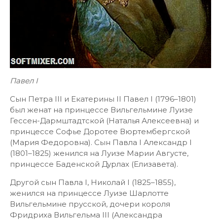
Павел I
Сын Петра III и Екатерины II Павел I (1796–1801)
был женат на принцессе Вильгельмине Луизе
Гессен-Дармштадтской (Наталья Алексеевна) и
принцессе Софье Доротее Вюртембергской
(Мария Федоровна). Сын Павла I Александр I
(1801–1825) женился на Луизе Марии Августе,
принцессе Баденской Дурлах (Елизавета).
Другой сын Павла I, Николай I (1825–1855),
женился на принцессе Луизе Шарлотте
Вильгельмине прусской, дочери короля
Фридриха Вильгельма III (Александра