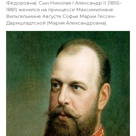
Федоровна). Сын Николая I Александр II (1855–
1881) женился на принцессе Максимилиане
Вильгельмине Августе Софье Марии Гессен-
Дармштадтской (Мария Александровна).