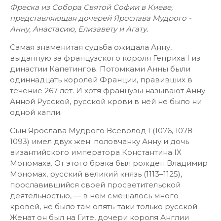
Фреска из Собора Святой Софии в Киеве,
представляющая дочерей Ярослава Мудрого -
Анну, Анастасию, Елизавету и Агату.
Самая знаменитая судьба ожидала Анну,
выданную за французского короля Генриха I из
династии Капетингов. Потомками Анны были
одиннадцать королей Франции, правивших в
течение 267 лет. И хотя французы называют Анну
Анной Русской, русской крови в ней не было ни
одной капли.
Сын Ярослава Мудрого Всеволод I (1076, 1078–
1093) имел двух жен: половчанку Анну и дочь
византийского императора Константина IX
Мономаха. От этого брака был рожден Владимир
Мономах, русский великий князь (1113–1125),
прославившийся своей просветительской
деятельностью, — в нем смешалось много
кровей, не было там опять-таки только русской.
Женат он был на Гите, дочери короля Англии