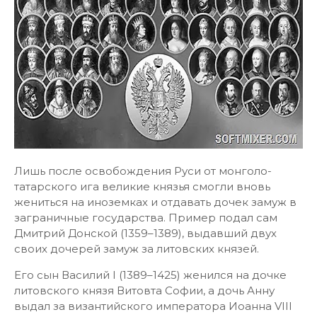
Лишь после освобождения Руси от монголо-
татарского ига великие князья смогли вновь
жениться на иноземках и отдавать дочек замуж в
заграничные государства. Пример подал сам
Дмитрий Донской (1359–1389), выдавший двух
своих дочерей замуж за литовских князей.
Его сын Василий I (1389–1425) женился на дочке
литовского князя Витовта Софии, а дочь Анну
выдал за византийского императора Иоанна VIII