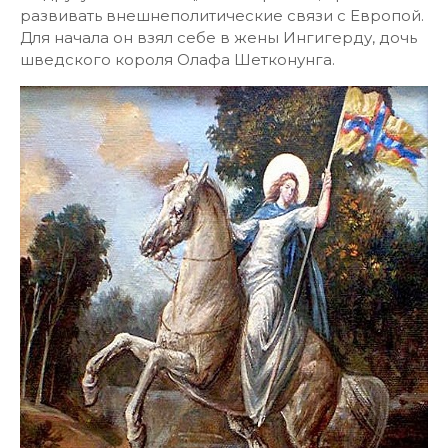
развивать внешнеполитические связи с Европой.
Для начала он взял себе в жены Ингигерду, дочь
шведского короля Олафа Шетконунга.