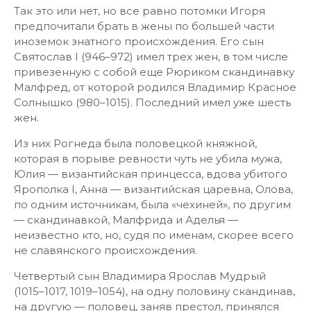
Так это или нет, но все равно потомки Игоря
предпочитали брать в жены по большей части
иноземок знатного происхождения. Его сын
Святослав I (946–972) имел трех жен, в том числе
привезенную с собой еще Рюриком скандинавку
Малфред, от которой родился Владимир Красное
Солнышко (980–1015). Последний имел уже шесть
жен.
Из них Рогнеда была половецкой княжной,
которая в порыве ревности чуть не убила мужа,
Юлия — византийская принцесса, вдова убитого
Ярополка I, Анна — византийская царевна, Олова,
по одним источникам, была «чехиней», по другим
— скандинавкой, Малфрида и Аделья —
неизвестно кто, но, судя по именам, скорее всего
не славянского происхождения.
Четвертый сын Владимира Ярослав Мудрый
(1015–1017, 1019–1054), на одну половину скандинав,
на другую — половец, заняв престол, принялся