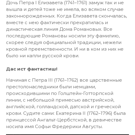
Дочь Петра I Елизавета (1741–1761) замуж так и не
вышла и детей тоже не имела, во всяком случае
законнорожденных. Когда Елизавета скончалась,
вместе с нею фактически прекратилась и
династическая линия Дома Романовых. Все
последующие Романовы носили эту фамилию,
скорее следуя официальной традиции, нежели
кровной преемственности. И ни в ком из них не
было ни капли русской крови.
Дас ист фантастиш!
Начиная с Петра III (1761–1762) все царственные
престолонаследники были немцами,
происходившими по Голштейн-Готторпской
линии, с небольшой примесью австрийской,
английской, голландской, датской и греческой
крови. Судите сами: Екатерина II (1762–1796) была
принцессой Ангальт-Цербстской, в девичестве
носила имя Софьи Фредерики Августы.