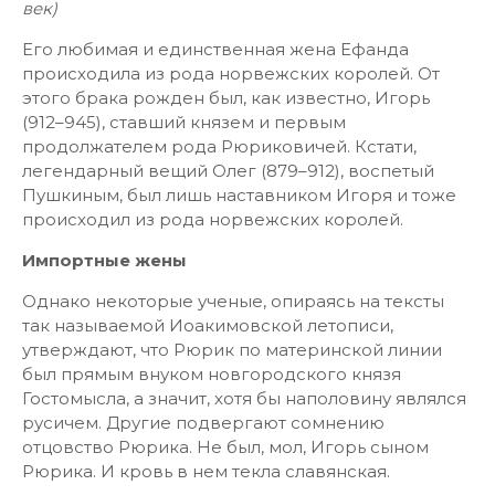
век)
Его любимая и единственная жена Ефанда
происходила из рода норвежских королей. От
этого брака рожден был, как известно, Игорь
(912–945), ставший князем и первым
продолжателем рода Рюриковичей. Кстати,
легендарный вещий Олег (879–912), воспетый
Пушкиным, был лишь наставником Игоря и тоже
происходил из рода норвежских королей.
Импортные жены
Однако некоторые ученые, опираясь на тексты
так называемой Иоакимовской летописи,
утверждают, что Рюрик по материнской линии
был прямым внуком новгородского князя
Гостомысла, а значит, хотя бы наполовину являлся
русичем. Другие подвергают сомнению
отцовство Рюрика. Не был, мол, Игорь сыном
Рюрика. И кровь в нем текла славянская.