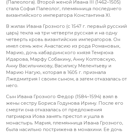
(Палеолога). Второй женой Ивана III (1462–1505)
стала Софья Палеолог, племянница последнего
византийского императора Константина XI.
В жилах Ивана Грозного (с 1547 г. первый русский
царь) текла на три четверти русская и на одну
четверть кровь византийских императоров. Он
имел семь жен: Анастасию из рода Романовых,
Марию, дочь кабардинского князя Темрюка
Идарова, Марфу Собакину, Анну Колтовскую,
Анну Васильчикову, Василису Мелентьеву и
Марию Нагую, которая в 1605 г. признала
Лжедмитрия I своим сыном, а затем отказалась от
него.
Сын Ивана Грозного Федор (1584–1594) взял в
жены сестру Бориса Годунова Ирину. После его
смерти она отказалась от предложения
патриарха Иова занять престол и ушла в
монастырь. Мария, племянница Ивана Грозного,
была насильно пострижена в монахини. Ее дочь