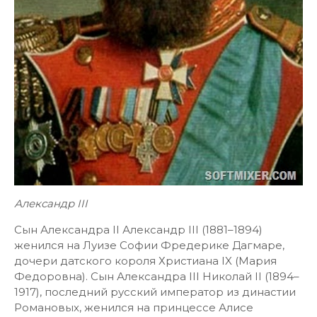
Александр III
Сын Александра II Александр III (1881–1894)
женился на Луизе Софии Фредерике Дагмаре,
дочери датского короля Христиана IX (Мария
Федоровна). Сын Александра III Николай II (1894–
1917), последний русский император из династии
Романовых, женился на принцессе Алисе