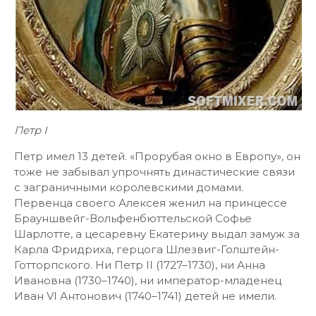
Петр I
Петр имел 13 детей. «Прорубая окно в Европу», он
тоже не забывал упрочнять династические связи
с заграничными королевскими домами.
Первенца своего Алексея женил на принцессе
Брауншвейг-Вольфенбюттельской Софье
Шарлотте, а цесаревну Екатерину выдал замуж за
Карла Фридриха, герцога Шлезвиг-Голштейн-
Готторпского. Ни Петр II (1727–1730), ни Анна
Ивановна (1730–1740), ни император-младенец
Иван VI Антонович (1740–1741) детей не имели.