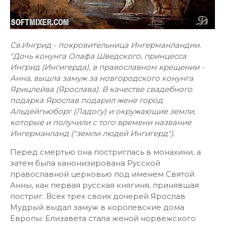
Св.Ингрид - покровительница Ингерманландии.
"Дочь конунга Олафа Шведского, принцесса
Ингрид (Ингигерда), в православном крещении -
Анна, вышла замуж за новгородского конунга
Ярицлейва (Ярослава). В качестве свадебного
подарка Ярослав подарил жене город
Альдейгьюборг (Ладогу) и окружающие земли,
которые и получили с того времени название
Ингерманланд ("земли людей Ингигерд").
Перед смертью она постриглась в монахини, а
затем была канонизирована Русской
православной церковью под именем Святой
Анны, как первая русская княгиня, принявшая
постриг. Всех трех своих дочерей Ярослав
Мудрый выдал замуж в королевские дома
Европы: Елизавета стала женой норвежского