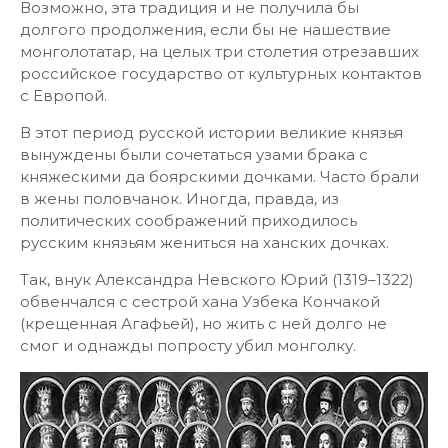
Возможно, эта традиция и не получила бы
долгого продолжения, если бы не нашествие
монголотатар, на целых три столетия отрезавших
российское государство от культурных контактов
с Европой.
В этот период русской истории великие князья
вынуждены были сочетаться узами брака с
княжескими да боярскими дочками. Часто брали
в жены половчанок. Иногда, правда, из
политических соображений приходилось
русским князьям жениться на ханских дочках.
Так, внук Александра Невского Юрий (1319–1322)
обвенчался с сестрой хана Узбека Кончакой
(крещенная Агафьей), но жить с ней долго не
смог и однажды попросту убил монголку.