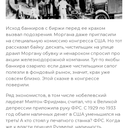
Исход банкиров с биржи перед ее крахом
вызвал подозрения. Моргана даже пригласили
на специальную комиссию конгресса США. Но тот
рассказал байку: дескать, чистильщик на улице
драил Моргану обувку и ненароком спросил про
акции железнодорожной компании. Тут-то якобы
банкира озарило: если даже чистильщики сапог
полезли в фондовый рынок, значит, крах уже
совсем близко. Этой сказке в конгрессе
поверили.
Ряд экономистов, в том числе нобелевский
лауреат Милтон Фридман, считал, что к Великой
депрессии приложила руку ФРС. С 1929 по 1933
год объем наличных денег в США уменьшился на
треть! А кто стоял у печатного станка? ФРС. Когда
же к власти пришел Рузвельт, наличность