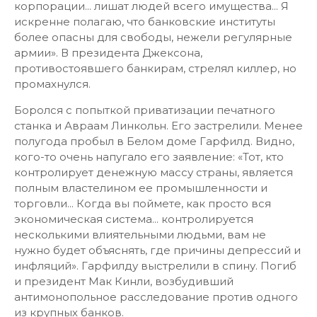
корпорации... лишат людей всего имущества... Я
искренне полагаю, что банковские институты
более опасны для свободы, нежели регулярные
армии». В президента Джексона,
противостоявшего банкирам, стрелял киллер, но
промахнулся.
Боролся с попыткой приватизации печатного
станка и Авраам Линкольн. Его застрелили. Менее
полугода пробыл в Белом доме Гарфилд. Видно,
кого-то очень напугало его заявление: «Тот, кто
контролирует денежную массу страны, является
полным властелином ее промышленности и
торговли... Когда вы поймете, как просто вся
экономическая система... контролируется
несколькими влиятельными людьми, вам не
нужно будет объяснять, где причины депрессий и
инфляций». Гарфилду выстрелили в спину. Погиб
и президент Мак Кинли, возбудивший
антимонопольное расследование против одного
из крупных банков.