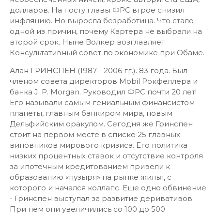
долларов. На посту главы ФРС втрое снизил
инфляцию. Но выросла безработица. Что стало
одной из причин, почему Картера не выбрали на
второй срок. Ныне Волкер возглавляет
Консультативный совет по экономике при Обаме.
Алан ГРИНСПЕН (1987 - 2006 гг.). 83 года. Был
членом совета директоров Mobil Рокфеллера и
банка J. P. Morgan. Руководил ФРС почти 20 лет!
Его называли самым гениальным финансистом
планеты, главным банкиром мира, новым
Дельфийским оракулом. Сегодня же Гринспен
стоит на первом месте в списке 25 главных
виновников мирового кризиса. Его политика
низких процентных ставок и отсутствие контроля
за ипотечным кредитованием привели к
образованию «пузыря» на рынке жилья, с
которого и начался коллапс. Еще одно обвинение
- Гринспен выступал за развитие деривативов.
При нем они увеличились со 100 до 500