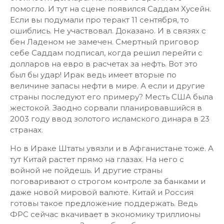
помогло. И тут на сцене появился Саддам Хусейн.
Если вы подумали про теракт 11 сентября, то
ошиблись. Не участвовал. Доказано. И в связях с
бен Ладеном не замечен. Смертный приговор
себе Саддам подписал, когда решил перейти с
долларов на евро в расчетах за нефть. Вот это
был бы удар! Ирак ведь имеет вторые по
величине запасы нефти в мире. А если и другие
страны последуют его примеру? Месть США была
жестокой. Заодно сорвали планировавшийся в
2003 году ввод золотого исламского динара в 23
странах.
Но в Ираке Штаты увязли и в Афганистане тоже. А
тут Китай растет прямо на глазах. На него с
войной не пойдешь. И другие страны
поговаривают о строгом контроле за банками и
даже новой мировой валюте. Китай и Россия
готовы такое предложение поддержать. Ведь
ФРС сейчас вкачивает в экономику триллионы