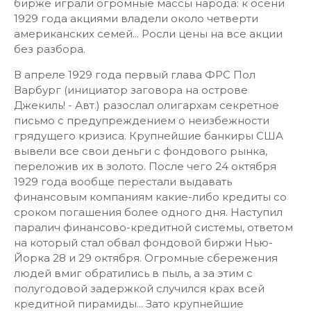
бирже играли огромные массы народа: к осени
1929 года акциями владели около четверти
американских семей... Росли цены на все акции
без разбора.
В апреле 1929 года первый глава ФРС Пол
Варбург (инициатор заговора на острове
Джекиль! - Авт.) разослал олигархам секретное
письмо с предупреждением о неизбежности
грядущего кризиса. Крупнейшие банкиры США
вывели все свои деньги с фондового рынка,
переложив их в золото. После чего 24 октября
1929 года вообще перестали выдавать
финансовым компаниям какие-либо кредиты со
сроком погашения более одного дня. Наступил
паралич финансово-кредитной системы, ответом
на который стал обвал фондовой биржи Нью-
Йорка 28 и 29 октября. Огромные сбережения
людей вмиг обратились в пыль, а за этим с
полугодовой задержкой случился крах всей
кредитной пирамиды... Зато крупнейшие