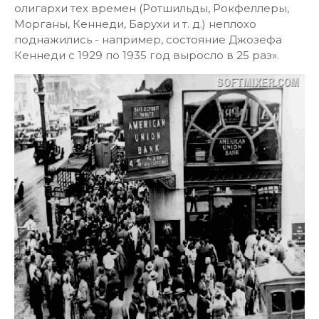
олигархи тех времен (Ротшильды, Рокфеллеры,
Морганы, Кеннеди, Барухи и т. д.) неплохо
поднажились - например, состояние Джозефа
Кеннеди с 1929 по 1935 год выросло в 25 раз».