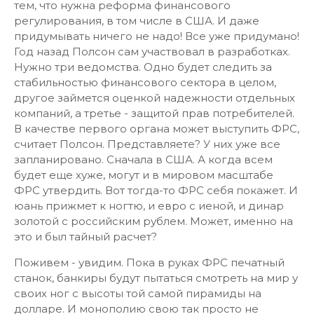
тем, что нужна реформа финансового
регулирования, в том числе в США. И даже
придумывать ничего не надо! Все уже придумано!
Год назад Полсон сам участвовал в разработках.
Нужно три ведомства. Одно будет следить за
стабильностью финансового сектора в целом,
другое займется оценкой надежности отдельных
компаний, а третье - защитой прав потребителей.
В качестве первого органа может выступить ФРС,
считает Полсон. Представляете? У них уже все
запланировано. Сначала в США. А когда всем
будет еще хуже, могут и в мировом масштабе
ФРС утвердить. Вот тогда-то ФРС себя покажет. И
юань прижмет к ногтю, и евро с иеной, и динар
золотой с российским рублем. Может, именно на
это и был тайный расчет?
Поживем - увидим. Пока в руках ФРС печатный
станок, банкиры будут пытаться смотреть на мир у
своих ног с высоты той самой пирамиды на
долларе. И монополию свою так просто не