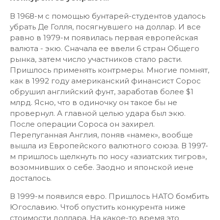
В 1968-м с помощью бунтарей-студентов удалось
убрать Де Голля, посягнувшего на доллар. И все
равно в 1979-м появилась первая европейская
валюта - экю. Сначала ее ввели 6 стран Общего
рынка, затем число участников стало расти.
Пришлось применять контрмеры. Многие помнят,
как в 1992 году американский финансист Сорос
обрушил английский фунт, заработав более $1
млрд. Ясно, что в одиночку он такое бы не
провернул. А главной целью удара был экю.
После операции Сороса он захирел.
Перепуганная Англия, поняв «намек», вообще
вышла из Европейского валютного союза. В 1997-
м пришлось щелкнуть по носу «азиатских тигров»,
возомнивших о себе. Заодно и японской иене
досталось.
В 1999-м появился евро. Пришлось НАТО бомбить
Югославию. Чтоб опустить конкурента ниже
стоимости доллара. На какое-то время это