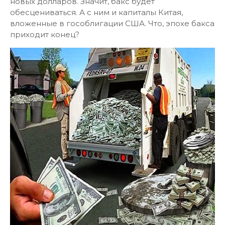
новых долларов. Значит, бакс будет
обесцениваться. А с ним и капиталы Китая,
вложенные в гособлигации США. Что, эпохе бакса
приходит конец?