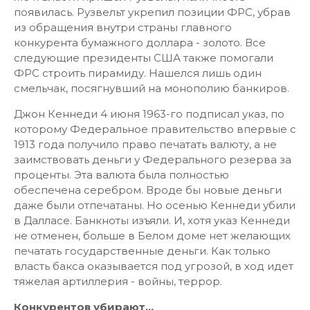
появилась. Рузвельт укрепил позиции ФРС, убрав
из обращения внутри страны главного
конкурента бумажного доллара - золото. Все
следующие президенты США также помогали
ФРС строить пирамиду. Нашелся лишь один
смельчак, посягнувший на монополию банкиров.
Джон Кеннеди 4 июня 1963-го подписал указ, по
которому Федеральное правительство впервые с
1913 года получило право печатать валюту, а не
заимствовать деньги у Федерального резерва за
проценты. Эта валюта была полностью
обеспечена серебром. Вроде бы новые деньги
даже были отпечатаны. Но осенью Кеннеди убили
в Далласе. Банкноты изъяли. И, хотя указ Кеннеди
не отменен, больше в Белом доме нет желающих
печатать государственные деньги. Как только
власть бакса оказывается под угрозой, в ход идет
тяжелая артиллерия - войны, террор.
Конкурентов убирают...