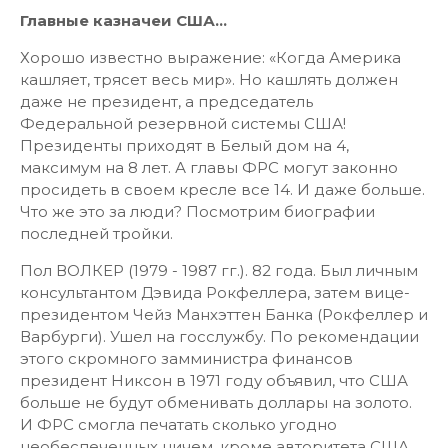
Главные казначеи США...
Хорошо известно выражение: «Когда Америка
кашляет, трясет весь мир». Но кашлять должен
даже не президент, а председатель
Федеральной резервной системы США!
Президенты приходят в Белый дом на 4,
максимум на 8 лет. А главы ФРС могут законно
просидеть в своем кресле все 14. И даже больше.
Что же это за люди? Посмотрим биографии
последней тройки.
Пол ВОЛКЕР (1979 - 1987 гг.). 82 года. Был личным
консультантом Дэвида Рокфеллера, затем вице-
президентом Чейз Манхэттен Банка (Рокфеллер и
Варбурги). Ушел на госслужбу. По рекомендации
этого скромного замминистра финансов
президент Никсон в 1971 году объявил, что США
больше не будут обменивать доллары на золото.
И ФРС смогла печатать сколько угодно
необеспеченных ничем, кроме авторитета США,