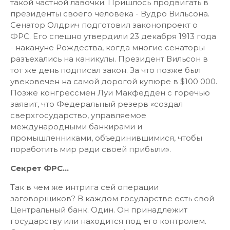
такой частной лавочки. Пришлось продвигать в
президенты своего человека - Вудро Вильсона.
Сенатор Олдрич подготовил законопроект о
ФРС. Его спешно утвердили 23 декабря 1913 года
- накануне Рождества, когда многие сенаторы
разъехались на каникулы. Президент Вильсон в
тот же день подписал закон. За что позже был
увековечен на самой дорогой купюре в $100 000.
Позже конгрессмен Луи Макфедден с горечью
заявит, что Федеральный резерв «создал
сверхгосударство, управляемое
международными банкирами и
промышленниками, объединившимися, чтобы
поработить мир ради своей прибыли».
Секрет ФРС...
Так в чем же интрига сей операции
заговорщиков? В каждом государстве есть свой
Центральный банк. Один. Он принадлежит
государству или находится под его контролем.