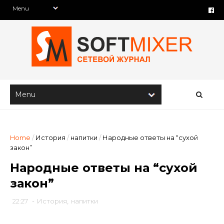
Home
/
История
/
напитки
/
Народные ответы на “сухой
закон”
Народные ответы на “сухой
закон”
22:27
-
История
,
напитки