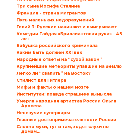
Три сына Иосифа Сталина
Франция - страна мигрантов
Пять маленьких недоразумений
Гелий 3: Русские начинают и выигрывают
Комедии Гайдая «Бриллиантовая рука» - 45
лет
Бабушка российского криминала
Каким быть должен XXI век
Народные ответы на “сухой закон”
Крупнейшие метеориты упавшие на Землю
Легко ли “свалить” на Восток?
Стилист для Гитлера
Мифы и факты о нашем мозге
Институтки: правда страшнее вымысла
Умерла народная артистка России Ольга
Аросева
Невезучие суперкары
Главные достопримечательности России
Словно мухи, тут и там, ходят слухи по
домам…