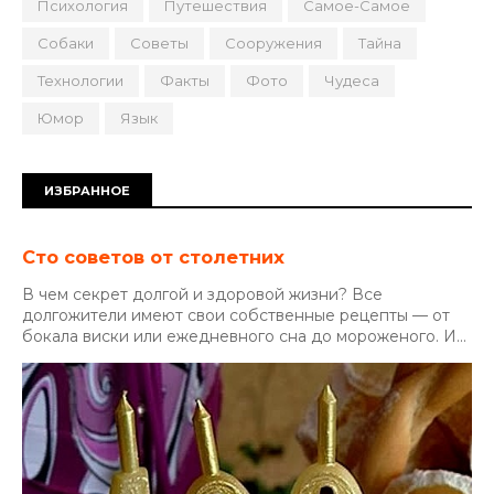
Психология
Путешествия
Самое-Самое
Собаки
Советы
Сооружения
Тайна
Технологии
Факты
Фото
Чудеса
Юмор
Язык
ИЗБРАННОЕ
Сто советов от столетних
В чем секрет долгой и здоровой жизни? Все
долгожители имеют свои собственные рецепты — от
бокала виски или ежедневного сна до мороженого. И...