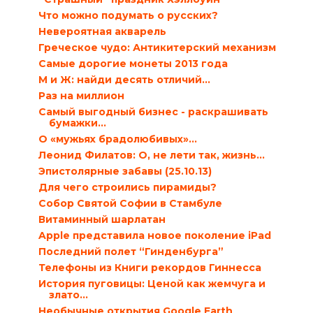
Что можно подумать о русских?
Невероятная акварель
Греческое чудо: Антикитерский механизм
Самые дорогие монеты 2013 года
М и Ж: найди десять отличий…
Раз на миллион
Самый выгодный бизнес - раскрашивать
бумажки...
О «мужьях брадолюбивых»…
Леонид Филатов: О, не лети так, жизнь...
Эпистолярные забавы (25.10.13)
Для чего строились пирамиды?
Собор Святой Софии в Стамбуле
Витаминный шарлатан
Apple представила новое поколение iPad
Последний полет “Гинденбурга”
Телефоны из Книги рекордов Гиннесса
История пуговицы: Ценой как жемчуга и
злато…
Необычные открытия Google Earth