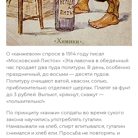
О «ханжевом» спросе в 1914 году писал
«Московский Листок»: «Эта лавочка в обеденный
час продаёт два пуда политуры. В день, особенно
праздничный, до восьми — десяти пудов.
Политуру очищают ватой, квасом, солью,
приблизительно отделяют щерлак. Платят за фунт
до 3 рублей. Выпьют, крякнут, скажут —
«пользительно!»
По принципу «ханжи» солдаты во время сухого
закона научились употреблять гуталин.
Намазывали на хлеб, спирт впитывался, гуталин
снимался и хлеб ели. Просьба не повторять: и