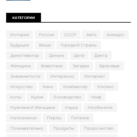
КАТЕГОРИИ
История
Россия
СССР
Авто
Анекдот
Будущее
Вещи
Города И Страны
Демотиватор
Деньги
Дети
Диета
Женщина
Животные
Загадки
Здоровье
Знаменитости
Интересно
Интернет
Искусство
Кино
Компьютер
Космос
Коты
Кухня
Лоховодство
Миф
Мужчина И Женщина
Наука
Необычное
Непознаное
Перлы
Питание
Познавательно
Продукты
Пророчество