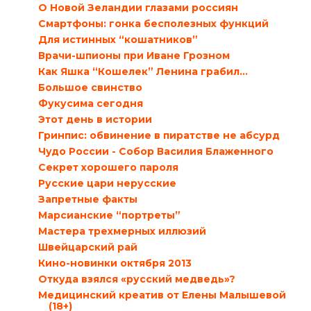
О Новой Зеландии глазами россиян
Смартфоны: гонка бесполезных функций
Для истинных “кошатников”
Врачи-шпионы при Иване Грозном
Как Яшка “Кошелек” Ленина грабил…
Большое свинство
Фукусима сегодня
Этот день в истории
Гринпис: обвинение в пиратстве не абсурд
Чудо России - Собор Василия Блаженного
Секрет хорошего пароля
Русские цари нерусские
Запретные факты
Марсианские “портреты”
Мастера трехмерных иллюзий
Швейцарский рай
Кино-новинки октября 2013
Откуда взялся «русский медведь»?
Медицинский креатив от Елены Малышевой
(18+)