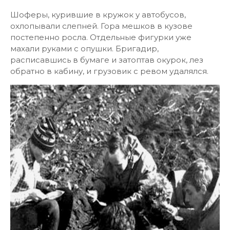
Шоферы, курившие в кружок у автобусов,
охлопывали слепней. Гора мешков в кузове
постепенно росла. Отдельные фигурки уже
махали руками с опушки. Бригадир,
расписавшись в бумаге и затоптав окурок, лез
обратно в кабину, и грузовик с ревом удалялся.