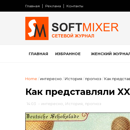
Главная
Реклама
Контакты
ГЛАВНАЯ
ИЗБРАННОЕ
ЖЕНСКИЙ ЖУРНА
Home
/
интересно
/
История
/
прогноз
/
Как представ
Как представляли XXI
14:03
-
интересно
,
История
,
прогноз