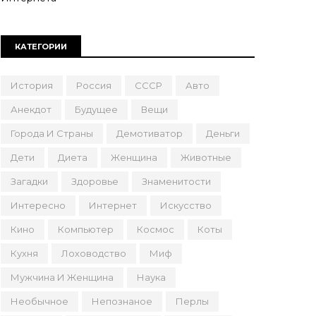
КАТЕГОРИИ
История
Россия
СССР
Авто
Анекдот
Будущее
Вещи
Города И Страны
Демотиватор
Деньги
Дети
Диета
Женщина
Животные
Загадки
Здоровье
Знаменитости
Интересно
Интернет
Искусство
Кино
Компьютер
Космос
Коты
Кухня
Лоховодство
Миф
Мужчина И Женщина
Наука
Необычное
Непознаное
Перлы