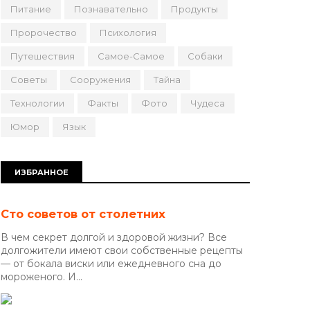
Питание
Познавательно
Продукты
Пророчество
Психология
Путешествия
Самое-Самое
Собаки
Советы
Сооружения
Тайна
Технологии
Факты
Фото
Чудеса
Юмор
Язык
ИЗБРАННОЕ
Сто советов от столетних
В чем секрет долгой и здоровой жизни? Все
долгожители имеют свои собственные рецепты
— от бокала виски или ежедневного сна до
мороженого. И...