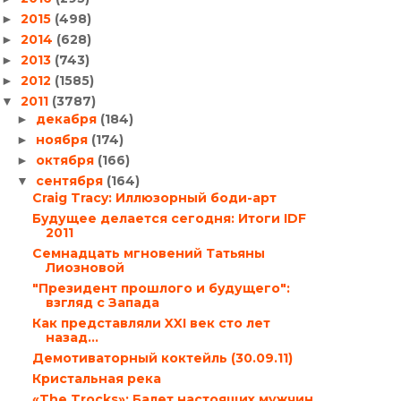
2015
(498)
►
2014
(628)
►
2013
(743)
►
2012
(1585)
►
2011
(3787)
▼
декабря
(184)
►
ноября
(174)
►
октября
(166)
►
сентября
(164)
▼
Craig Tracy: Иллюзорный боди-арт
Будущее делается сегодня: Итоги IDF
2011
Семнадцать мгновений Татьяны
Лиозновой
"Президент прошлого и будущего":
взгляд с Запада
Как представляли XXI век сто лет
назад…
Демотиваторный коктейль (30.09.11)
Кристальная река
«The Trocks»: Балет настоящих мужчин