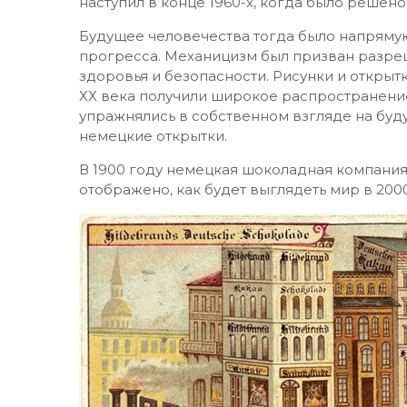
наступил в конце 1960-х, когда было решен
Будущее человечества тогда было напрямую
прогресса. Механицизм был призван разреш
здоровья и безопасности. Рисунки и открытк
ХХ века получили широкое распространени
упражнялись в собственном взгляде на будущ
немецкие открытки.
В 1900 году немецкая шоколадная компания
отображено, как будет выглядеть мир в 2000