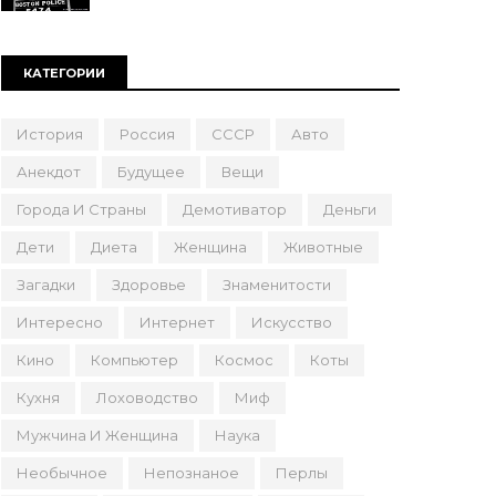
КАТЕГОРИИ
История
Россия
СССР
Авто
Анекдот
Будущее
Вещи
Города И Страны
Демотиватор
Деньги
Дети
Диета
Женщина
Животные
Загадки
Здоровье
Знаменитости
Интересно
Интернет
Искусство
Кино
Компьютер
Космос
Коты
Кухня
Лоховодство
Миф
Мужчина И Женщина
Наука
Необычное
Непознаное
Перлы