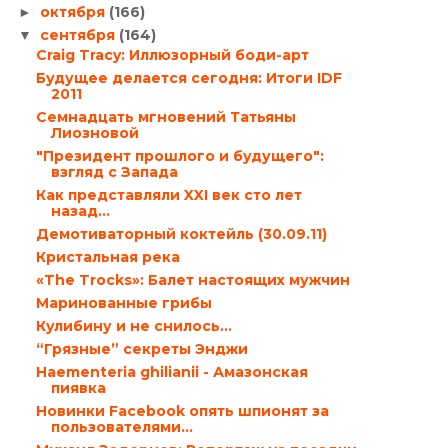
октября
(166)
►
сентября
(164)
▼
Craig Tracy: Иллюзорный боди-арт
Будущее делается сегодня: Итоги IDF
2011
Семнадцать мгновений Татьяны
Лиозновой
"Президент прошлого и будущего":
взгляд с Запада
Как представляли XXI век сто лет
назад…
Демотиваторный коктейль (30.09.11)
Кристальная река
«The Trocks»: Балет настоящих мужчин
Маринованные грибы
Кулибину и не снилось…
“Грязные” секреты Энджи
Haementeria ghilianii - Амазонская
пиявка
Новинки Facebook опять шпионят за
пользователями…