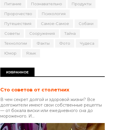
Питание
Познавательно
Продукты
Пророчество
Психология
Путешествия
Самое-Самое
Собаки
Советы
Сооружения
Тайна
Технологии
Факты
Фото
Чудеса
Юмор
Язык
ИЗБРАННОЕ
Сто советов от столетних
В чем секрет долгой и здоровой жизни? Все
долгожители имеют свои собственные рецепты
— от бокала виски или ежедневного сна до
мороженого. И...