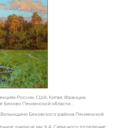
екциях России, США, Китая, Франции,
ке Беково Пензенской области…
ле Волынщино Бековского района Пензенской
енное училище им. К.А. Савицкого (отделение