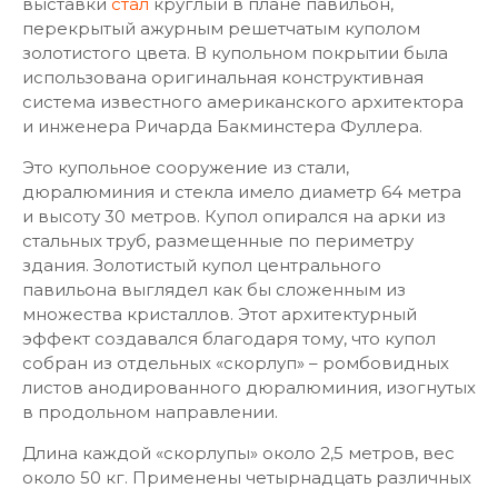
выставки
стал
круглый в плане павильон,
перекрытый ажурным решетчатым куполом
золотистого цвета. В купольном покрытии была
использована оригинальная конструктивная
система известного американского архитектора
и инженера Ричарда Бакминстера Фуллера.
Это купольное сооружение из стали,
дюралюминия и стекла имело диаметр 64 метра
и высоту 30 метров. Купол опирался на арки из
стальных труб, размещенные по периметру
здания. Золотистый купол центрального
павильона выглядел как бы сложенным из
множества кристаллов. Этот архитектурный
эффект создавался благодаря тому, что купол
собран из отдельных «скорлуп» – ромбовидных
листов анодированного дюралюминия, изогнутых
в продольном направлении.
Длина каждой «скорлупы» около 2,5 метров, вес
около 50 кг. Применены четырнадцать различных