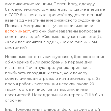
американские машины, Пепси-Колу, одежду,
бытовую технику, компьютеры. Тогда же впервые
в СССР был легально привезён художественный
авангард – картины американского художника
Поллака. Американцы – участники выставки
вспоминают
, что они были завалены вопросами
советских людей: «Сколько получает ваш отец?»,
«Как у вас женятся люди?», «Какие фильмы вы
смотрите?»
Несколько сотен тысяч журналов, брошюр и книг
об Америке были разобраны в первые дни
выставки. Печатную продукцию пришлось
прибивать гвоздями к стене, но к вечеру
советские люди отрывали и эти экземпляры. За
время работы экспозиции испекли около 20
тысяч тортов и пирогов и накормили ими
посетителей. Неподдельный интерес к США был
огромен.
Блог Толкователя приводит фотографии с этой