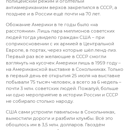
полицейский режим и оголтелый
антиамериканизм верхов закрепился в СССР, а
позднее и в России ещё почти на 70 лет.
Обожание Америки в те годы было «на
расстоянии». Лишь пара миллионов советских
людей тогда увидело граждан США – при
соприкосновении с их армией в Центральной
Европе, в портах, через которые шёл ленд-лиз.
Первый раз все желающие в СССР смогли
взглянуть на кусочек Америки лишь в 1959 году –
на Американской выставке в Сокольниках. Только
в первый день её открытия 25 июля на выставке
побывали 75 тысяч человек, а всего за 6 недель –
почти 3 млн. советских людей. Пожалуй, больше
ни одно мероприятие в истории России и СССР
не собирало столько народу.
США сами устроили павильоны в Сокольниках,
вымостили дороги и разбили клумбы. Всё это
обошлось им в 3,5 млн. долларов. Гвоздём