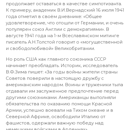
продолжает оставаться в качестве симпотизанта.
К примеру, академик В.И.Вернадский 16 июля 1941
года отметил в своём дневнике: «Общее
удовлетворение, что отошли от Германии, и очень
популярен союз Англии с демократиями». В
августе 1941 года на 1-м Всеславянском митинге
писатель А.Н.Толстой говорит о «могущественной
и свободолюбивой» Великобритании.
Но роль США как главного союзника СССР
начинает преобладать. Историк, исследователь
В.Ф.Зима пишет: «За годы войны жители страны
Советов поверили в настоящую дружбу с
американским народом. Воины и труженики тыла
отдавали им заслуженное предпочтение перед
другими союзниками. Американцы выполняли
обязательства по оказанию помощи Красной
Армии, успешно воевали на Тихом океане и в
Северной Африке, освободили Италию от
фашистов, одержали важную победу над
немецкими войсками в Арденнах».