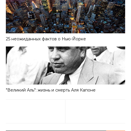
25 неожиданных фактов о Нью-Йорке
"Великий Аль": жизнь и смерть Аля Капоне