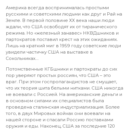
Америка всегда воспринималась простыми
русскими и советскими людьми как друг и Рай на
Земле. В первой половине ХХ века наши люди
ждали, что США освободят их от тиранического
режима. Но «железный занавес» НКВДшников и
партократов поставил крест на этих ожиданиях.
Лишь на краткий миг в 1959 году советские люди
увидели частичку США на выставке в
Сокольниках…
Потомственные КГБшники и партократы до сих
пор уверяют простых россиян, что США – это
враг. При этом госпропагандистов не смущает,
что их теория шита белыми нитками. США никогда
не воевали с Россией. На американские деньги и
в основном силами их специалистов была
проведена сталинская индустриализация. Более
того, в двух Мировых войнах они воевали на
нашей стороне и спасали Россию поставками
оружия и еды. Наконец, США за последние 120