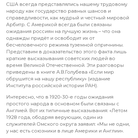
США всегда представлялись нашему трудовому
народу как государство равных шансов и
справедливости, как мудрый и честный мировой
Арбитр. С Америкой всегда были связаны
ожидания россиян на лучшую жизнь – что она
однажды придёт и освободит их от
бесчеловечного режима туземной опричнины.
Представим в доказательство этого факта лишь
краткие высказывания советских людей во
время Великой Отечественной. Эти разговоры
приведены в книге А.В.Голубева «Если мир
обрушится на нашу республику» (издание
Института российской истории РАН).
Интересно, что в 1920-30-е годы ожидания
простого народа в основном были связаны с
Англией. Вот их типичные высказывания: «Летом
1928 года, ободряя верующих, один из
служителей Омского округа заявил: «Мы не одни,
у нас есть союзники в лице Америки и Англии».