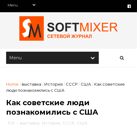
Home
/
выставка
/
История
/
СССР
/
США
/
Как советские
люди познакомились с США
Как советские люди
познакомились с США
11:51
-
выставка
,
История
,
СССР
,
США