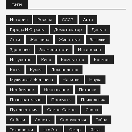
ТЭГИ
История
Россия
СССР
Авто
Города И Страны
Демотиватор
Деньги
Дети
Женщина
Животные
Загадки
Здоровье
Знаменитости
Интересно
Искусство
Кино
Компьютер
Космос
Коты
Кухня
Лоховодство
Мужчина И Женщина
Напитки
Наука
Необычное
Непознаное
Питание
Познавательно
Продукты
Психология
Путешествия
Самое-Самое
Слова
Собаки
Советы
Сооружения
Тайна
Технологии
Что Это
Юмор
Язык