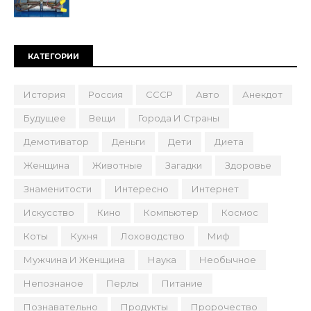
КАТЕГОРИИ
История
Россия
СССР
Авто
Анекдот
Будущее
Вещи
Города И Страны
Демотиватор
Деньги
Дети
Диета
Женщина
Животные
Загадки
Здоровье
Знаменитости
Интересно
Интернет
Искусство
Кино
Компьютер
Космос
Коты
Кухня
Лоховодство
Миф
Мужчина И Женщина
Наука
Необычное
Непознаное
Перлы
Питание
Познавательно
Продукты
Пророчество