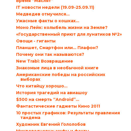
Время “Маслят”
IT новости недели (19.09-25.09.11)
Медведев отмучился…
Ужасные факты о кошках…
Моно Лейк: колыбель жизни на Земле?
«Государственный приют для лунатиков №2»
Овощи - гиганты
Планшет, Смартфон или… Плафон?
Почему они так называются?
New Trabi: Возвращение
Знакомые лица в необычной книге
Американские победы на российских
выборах
Что китайцу хорошо…
История трагедий на авиашоу
$500 на смерть “Android”…
Фантастические гаджеты Кино 2011
10 простых графиков: Результаты правления
тандема
Художник Евгений Гололобов