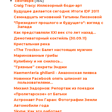
сентября
(164)
▼
Craig Tracy: Иллюзорный боди-арт
Будущее делается сегодня: Итоги IDF 2011
Семнадцать мгновений Татьяны Лиозновой
"Президент прошлого и будущего": взгляд с
Запада
Как представляли XXI век сто лет назад…
Демотиваторный коктейль (30.09.11)
Кристальная река
«The Trocks»: Балет настоящих мужчин
Маринованные грибы
Кулибину и не снилось…
“Грязные” секреты Энджи
Haementeria ghilianii - Амазонская пиявка
Новинки Facebook опять шпионят за
пользователями…
Михаил Задорнов: Репортаж из поездки
«Пролетарское» от Батьки
Астронавт Рон Гаран: Фотографии Земли
Автомобили года
Skype: Как это работает