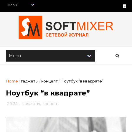
Home
/
гаджеты
/
концепт
/
Ноутбук “в квадрате”
Ноутбук “в квадрате”
20:35
-
гаджеты
,
концепт