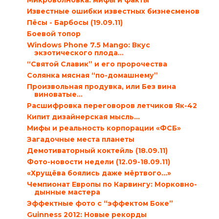
Микроволновка: мифы и факты
Известные ошибки известных бизнесменов
Пёсы - Барбосы (19.09.11)
Боевой топор
Windows Phone 7.5 Mango: Вкус
экзотического плода…
“Святой Славик” и его пророчества
Солянка мясная “по-домашнему”
Произвольная продувка, или Без вина
виноватые…
Расшифровка переговоров летчиков Як-42
Кипит дизайнерская мысль…
Мифы и реальность корпорации «ФСБ»
Загадочные места планеты
Демотиваторный коктейль (18.09.11)
Фото-новости недели (12.09-18.09.11)
«Хрущёва боялись даже мёртвого...»
Чемпионат Европы по Карвингу: Морковно-
дынные мастера
Эффектные фото с “эффектом Боке”
Guinness 2012: Новые рекорды