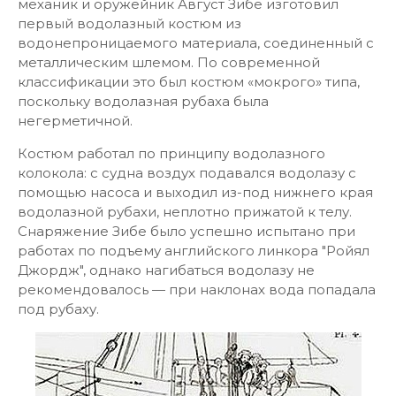
механик и оружейник Август Зибе изготовил
первый водолазный костюм из
водонепроницаемого материала, соединенный с
металлическим шлемом. По современной
классификации это был костюм «мокрого» типа,
поскольку водолазная рубаха была
негерметичной.
Костюм работал по принципу водолазного
колокола: с судна воздух подавался водолазу с
помощью насоса и выходил из-под нижнего края
водолазной рубахи, неплотно прижатой к телу.
Снаряжение Зибе было успешно испытано при
работах по подъему английского линкора "Ройял
Джордж", однако нагибаться водолазу не
рекомендовалось — при наклонах вода попадала
под рубаху.