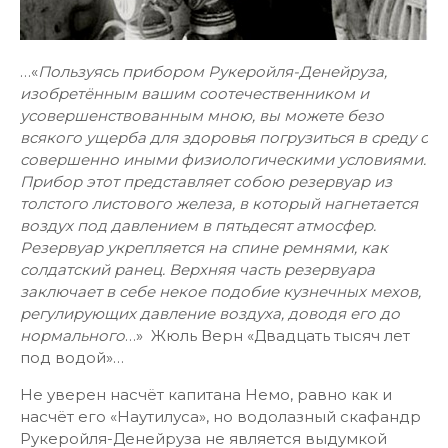
…«
Пользуясь прибором Рукеройля-Денейруза,
изобретённым вашим соотечественником и
усовершенствованным мною, вы можете безо
всякого ущерба для здоровья погрузиться в среду с
совершенно иными физиологическими условиями.
Прибор этот представляет собою резервуар из
толстого листового железа, в который нагнетается
воздух под давлением в пятьдесят атмосфер.
Резервуар укрепляется на спине ремнями, как
солдатский ранец. Верхняя часть резервуара
заключает в себе некое подобие кузнечных мехов,
регулирующих давление воздуха, доводя его до
нормального
…» Жюль Верн «Двадцать тысяч лет
под водой»…
Не уверен насчёт капитана Немо, равно как и
насчёт его «Наутилуса», но водолазный скафандр
Рукеройля-Денейруза не является выдумкой