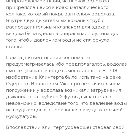
непромокаемой ткани, на плечах водолаза
прикреплявшейся к краю металлического
колпака, который покрывал голову водолаза.
Внутрь двух дыхательных кожаных труб с
распределительным клапаном для вдоха и
выдоха была вделана спиральная пружина для
того, чтобы давлением воды не сплюснуло
стенки.
Помпа для вентиляции костюма не
предусматривалась ибо предполагалось, водолаз
сможет дышать в воде самостоятельно. В 1798 г.
изобретение Клингерта было испытано на реке
Одер под Врацлавом. Уже при незначительном
погружении у водолаза возникали затруднения
дыхания, а на глубине 6 футов дышать стало
невозможно, вследствие того, что давление воды
на грудь водолаза превзошло силу дыхательной
мускулатуры.
Впоследствии Клингерт усовершенствовал свой