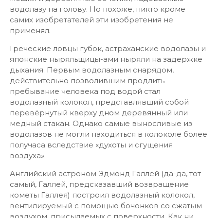
водолазу на голову. Но похоже, никто кроме
самих изобретателей эти изобретения не
применял.
Греческие ловцы губок, астраханские водолазы и
японские ныряльщицы-ами ныряли на задержке
дыхания. Первым водолазным снарядом,
действительно позволившим продлить
пребывание человека под водой стал
водолазный колокол, представлявший собой
перевёрнутый кверху дном деревянный или
медный стакан. Однако самые выносливые из
водолазов не могли находиться в колоколе более
получаса вследствие «духоты и сгущения
воздуха».
Английский астроном Эдмонд Галлей (да-да, тот
самый, Галлей, предсказавший возвращение
кометы Галлея) построил водолазный колокол,
вентилируемый с помощью бочонков со сжатым
воздухом, присылаемых с поверхности. Как ни