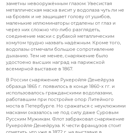
заметны невооружённым глазом: Увесистая
металлическая маска висит у водолаза чуть ли не
на бровях и не защищает голову от ушибов,
маленькие иллюминаторы отдалены от глаз и
через них сложно что-либо разглядеть,
соединение маски с рубахой металлическим
хомутом трудно назвать надёжным. Кроме того,
водолазы отмечали большое сопротивление
дыханию. Тем не менее, снаряжение было
удостоено высших наград на парижской
всемирной выставке в 1867.
В России снаряжение Рукеройля-Денейруза
образца 1865 г. появилось в конце 1860-х гг. и
использовалось гражданскими водолазами,
работавшим при постройке опор Литейного
моста в Петербурге. Но сражаться с неуклюжими
масками оказалось не под силу даже Суровым
Русским Мужикам. Флот забраковал снаряжение
Рукеройля-Денейруза. К чести французов стоит
отметить, что уже в 1872 г. на выставке в