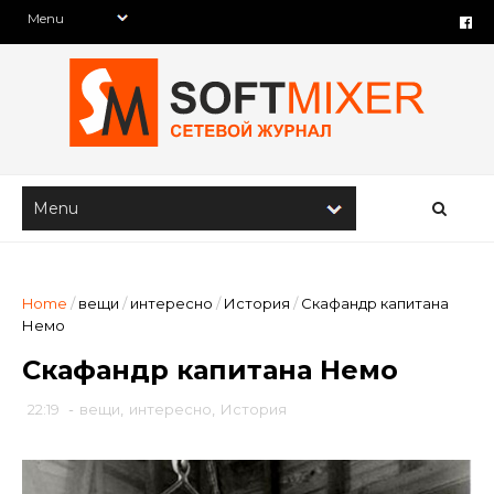
Home
/
вещи
/
интересно
/
История
/
Скафандр капитана
Немо
Скафандр капитана Немо
22:19
-
вещи
,
интересно
,
История