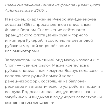
Шлем снаряжения Гейнке из фондов ЦВММ. Фото
А.Аристархова, 2006 г.
И наконец, снаряжение Рукеройля-Денейруза
образца 1865 г., прославленное гениальным
Жюлем Верном. Снаряжение лейтенанта
французского флота Денейруза и горного
инженера Рукеройля состояло из резиновой
рубахи и медной лицевой части с
иллюминаторами.
За характерный внешний вид маску назвали «Le
Groin» — «свиное рыло». Маска крепилась к
рубахе специальным хомутом. Воздух подавался с
поверхности ручной помпой через
ранец-«аэрофор», состоящий из баллона-
ресивера и автоматического устройства подачи
воздуха. Водолаз вдыхал воздух через шланг с
загубником и выдыхал в воду через лепестковый
клапан на том же шланге.