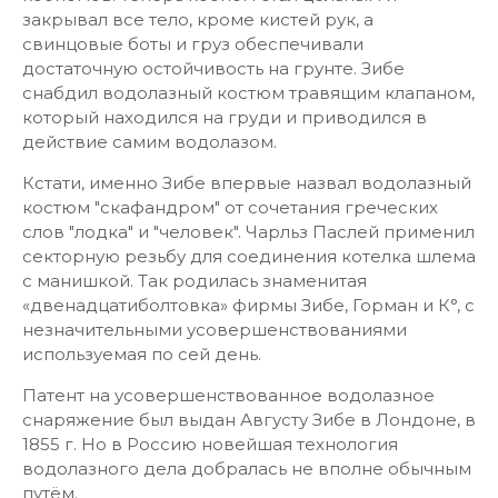
закрывал все тело, кроме кистей рук, а
свинцовые боты и груз обеспечивали
достаточную остойчивость на грунте. Зибе
снабдил водолазный костюм травящим клапаном,
который находился на груди и приводился в
действие самим водолазом.
Кстати, именно Зибе впервые назвал водолазный
костюм "скафандром" от сочетания греческих
слов "лодка" и "человек". Чарльз Паслей применил
секторную резьбу для соединения котелка шлема
с манишкой. Так родилась знаменитая
«двенадцатиболтовка» фирмы Зибе, Горман и К°, с
незначительными усовершенствованиями
используемая по сей день.
Патент на усовершенствованное водолазное
снаряжение был выдан Августу Зибе в Лондоне, в
1855 г. Но в Россию новейшая технология
водолазного дела добралась не вполне обычным
путём.