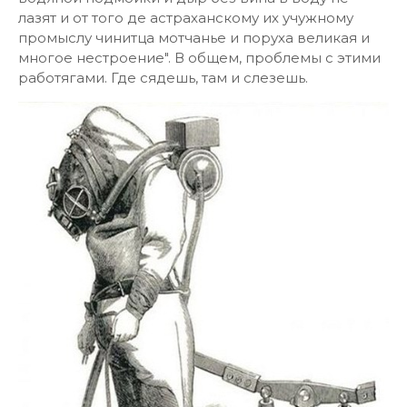
лазят и от того де астраханскому их учужному
промыслу чинитца мотчанье и поруха великая и
многое нестроение". В общем, проблемы с этими
работягами. Где сядешь, там и слезешь.