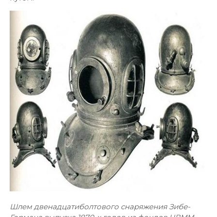
Шлем двенадцатиболтового снаряжения Зибе-