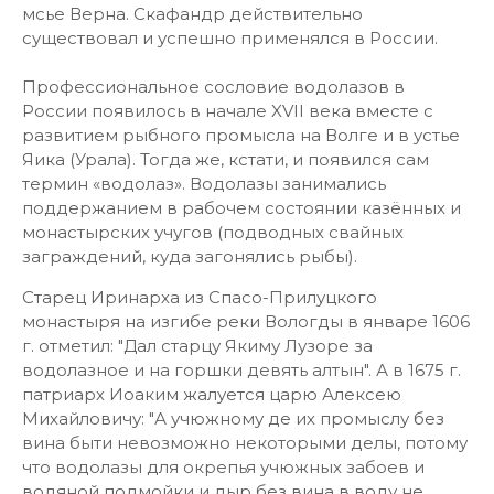
мсье Верна. Скафандр действительно
существовал и успешно применялся в России.
Профессиональное сословие водолазов в
России появилось в начале XVII века вместе с
развитием рыбного промысла на Волге и в устье
Яика (Урала). Тогда же, кстати, и появился сам
термин «водолаз». Водолазы занимались
поддержанием в рабочем состоянии казённых и
монастырских учугов (подводных свайных
заграждений, куда загонялись рыбы).
Старец Иринарха из Спасо-Прилуцкого
монастыря на изгибе реки Вологды в январе 1606
г. отметил: "Дал старцу Якиму Лузоре за
водолазное и на горшки девять алтын". А в 1675 г.
патриарх Иоаким жалуется царю Алексею
Михайловичу: "А учюжному де их промыслу без
вина быти невозможно некоторыми делы, потому
что водолазы для окрепья учюжных забоев и
водяной подмойки и дыр без вина в воду не