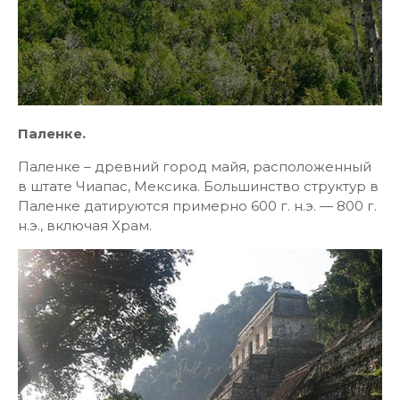
Паленке.
Паленке – древний город майя, расположенный
в штате Чиапас, Мексика. Большинство структур в
Паленке датируются примерно 600 г. н.э. — 800 г.
н.э., включая Храм.