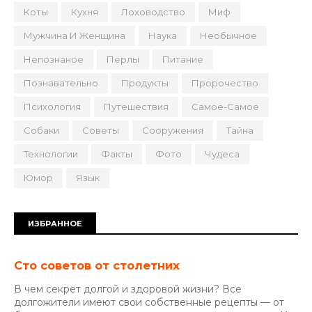
Коты
Кухня
Лоховодство
Миф
Мужчина И Женщина
Наука
Необычное
Непознаное
Перлы
Питание
Познавательно
Продукты
Пророчество
Психология
Путешествия
Самое-Самое
Собаки
Советы
Сооружения
Тайна
Технологии
Факты
Фото
Чудеса
Юмор
Язык
ИЗБРАННОЕ
Сто советов от столетних
В чем секрет долгой и здоровой жизни? Все
долгожители имеют свои собственные рецепты — от