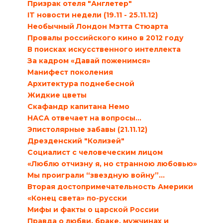
Призрак отеля "Англетер"
IT новости недели (19.11 - 25.11.12)
Необычный Лондон Мэтта Стюарта
Провалы российского кино в 2012 году
В поисках искусственного интеллекта
За кадром «Давай поженимся»
Манифест поколения
Архитектура поднебесной
Жидкие цветы
Скафандр капитана Немо
НАСА отвечает на вопросы…
Эпистолярные забавы (21.11.12)
Дрезденский "Колизей"
Социалист с человеческим лицом
«Люблю отчизну я, но странною любовью»
Мы проиграли “звездную войну”…
Вторая достопримечательность Америки
«Конец света» по-русски
Мифы и факты о царской России
Правда о любви, браке, мужчинах и