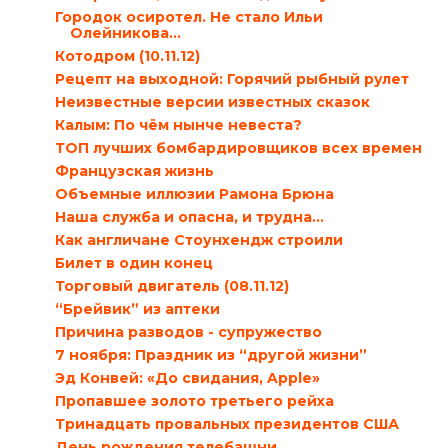
Городок осиротел. Не стало Ильи
Олейникова...
Котодром (10.11.12)
Рецепт на выходной: Горячий рыбный рулет
Неизвестные версии известных сказок
Калым: По чём нынче невеста?
ТОП лучших бомбардировщиков всех времен
Французская жизнь
Объемные иллюзии Рамона Брюна
Наша служба и опасна, и трудна…
Как англичане Стоунхендж строили
Билет в один конец
Торговый двигатель (08.11.12)
“Брейвик” из аптеки
Причина разводов - супружество
7 ноября: Праздник из “другой жизни”
Эд Конвей: «До свидания, Apple»
Пропавшее золото третьего рейха
Тринадцать провальных президентов США
День рождения телебашни