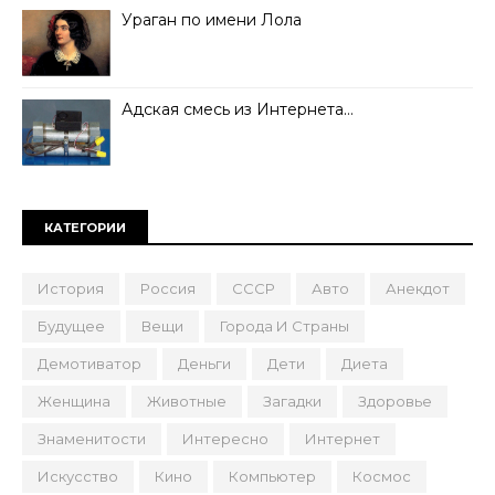
Ураган по имени Лола
Адская смесь из Интернета…
КАТЕГОРИИ
История
Россия
СССР
Авто
Анекдот
Будущее
Вещи
Города И Страны
Демотиватор
Деньги
Дети
Диета
Женщина
Животные
Загадки
Здоровье
Знаменитости
Интересно
Интернет
Искусство
Кино
Компьютер
Космос