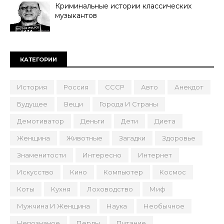
Криминальные истории классических
музыкантов
КАТЕГОРИИ
История
Россия
СССР
Авто
Анекдот
Будущее
Вещи
Города И Страны
Демотиватор
Деньги
Дети
Диета
Женщина
Животные
Загадки
Здоровье
Знаменитости
Интересно
Интернет
Искусство
Кино
Компьютер
Космос
Коты
Кухня
Лоховодство
Миф
Мужчина И Женщина
Наука
Необычное
Непознаное
Перлы
Питание