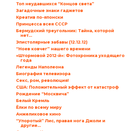
Топ неудавшихся “Концов света”
Загадочные знаки гаджетов
Креатив по-японски
Принцесса всея СССР
Бермудский треугольник: Тайна, которой
нет…
Эпистолярные забавы (12.12.12)
“Ноев ковчег” нашего времени
«Штормовой 2012-й»: Фотохроника уходящего
года
Легенды Наполеона
Биография телевизора
Секс, ром, революция!
США: Положительный эффект от катастроф
Рождение “Москвича”
Белый Кремль
Ёлки по всему миру
Анжеликовое кино
“Упоротый” Лис, правая нога Джоли и
другие…