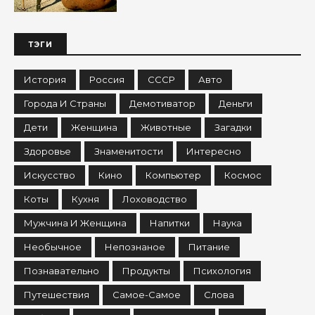
ТЭГИ
История
Россия
СССР
Авто
Города И Страны
Демотиватор
Деньги
Дети
Женщина
Животные
Загадки
Здоровье
Знаменитости
Интересно
Искусство
Кино
Компьютер
Космос
Коты
Кухня
Лоховодство
Мужчина И Женщина
Напитки
Наука
Необычное
Непознаное
Питание
Познавательно
Продукты
Психология
Путешествия
Самое-Самое
Слова