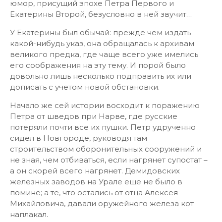
юмор, присущий эпохе Петра Первого и
Екатерины Второй, безусловно в ней звучит…
У Екатерины был обычай: прежде чем издать
какой-нибудь указ, она обращалась к архивам
великого предка, где чаще всего уже имелись
его соображения на эту тему. И порой было
довольно лишь несколько подправить их или
дописать с учетом новой обстановки.
Начало же сей истории восходит к поражению
Петра от шведов при Нарве, где русские
потеряли почти все их пушки. Петр удрученно
сидел в Новгороде, руководя там
строительством оборонительных сооружений и
не зная, чем отбиваться, если нагрянет супостат –
а он скорей всего нагрянет. Демидовских
железных заводов на Урале еще не было в
помине; а те, что остались от отца Алексея
Михайловича, давали оружейного железа кот
наплакал.