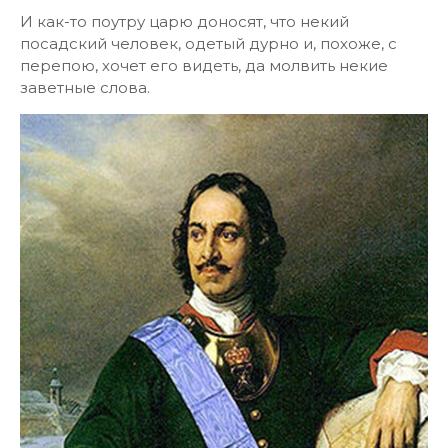
И как-то поутру царю доносят, что некий
посадский человек, одетый дурно и, похоже, с
перепою, хочет его видеть, да молвить некие
заветные слова.