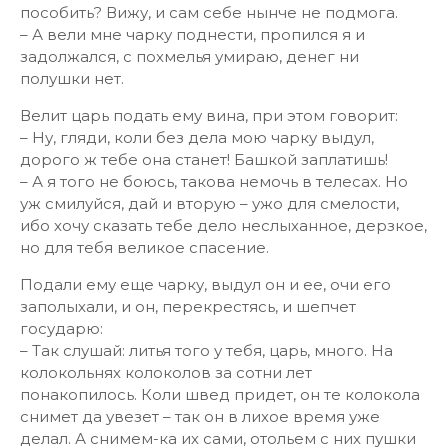
пособить? Вижу, и сам себе нынче не подмога.
– А вели мне чарку поднести, пропился я и
задолжался, с похмелья умираю, денег ни
полушки нет.
Велит царь подать ему вина, при этом говорит:
– Ну, гляди, коли без дела мою чарку выдул,
дорого ж тебе она станет! Башкой заплатишь!
– А я того не боюсь, такова немочь в телесах. Но
уж смилуйся, дай и вторую – ужо для смелости,
ибо хочу сказать тебе дело неслыханное, дерзкое,
но для тебя великое спасение.
Подали ему еще чарку, выдул он и ее, очи его
заполыхали, и он, перекрестясь, и шепчет
государю:
– Так слушай: литья того у тебя, царь, много. На
колокольнях колоколов за сотни лет
понакопилось. Коли швед придет, он те колокола
снимет да увезет – так он в лихое время уже
делал. А снимем-ка их сами, отольем с них пушки