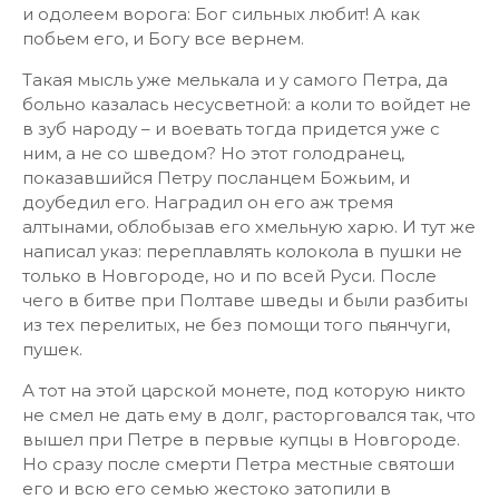
и одолеем ворога: Бог сильных любит! А как
побьем его, и Богу все вернем.
Такая мысль уже мелькала и у самого Петра, да
больно казалась несусветной: а коли то войдет не
в зуб народу – и воевать тогда придется уже с
ним, а не со шведом? Но этот голодранец,
показавшийся Петру посланцем Божьим, и
доубедил его. Наградил он его аж тремя
алтынами, облобызав его хмельную харю. И тут же
написал указ: переплавлять колокола в пушки не
только в Новгороде, но и по всей Руси. После
чего в битве при Полтаве шведы и были разбиты
из тех перелитых, не без помощи того пьянчуги,
пушек.
А тот на этой царской монете, под которую никто
не смел не дать ему в долг, расторговался так, что
вышел при Петре в первые купцы в Новгороде.
Но сразу после смерти Петра местные святоши
его и всю его семью жестоко затопили в