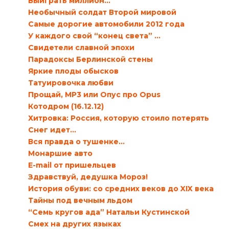
Выиграть миллион…
Необычный солдат Второй мировой
Самые дорогие автомобили 2012 года
У каждого свой “конец света” …
Свидетели славной эпохи
Парадоксы Берлинской стены
Яркие плоды обысков
Татуировочка любви
Прощай, MP3 или Опус про Opus
Котодром (16.12.12)
Хитровка: Россия, которую стоило потерять
Снег идет…
Вся правда о тушенке…
Монаршие авто
E-mail от пришельцев
Здравствуй, дедушка Мороз!
История обуви: со средних веков до XIX века
Тайны под вечным льдом
“Семь кругов ада” Натальи Кустинской
Смех на других языках