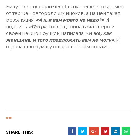
Ей тут же откопали челобитную еще его времен
от тех же новгородских иноков, а на ней такая
резолюция:
«А х..я вам моего не надо?»
И
подпись:
«Петр»
. Тогда царица взяла перо и
своей нежной ручкой написала:
«Я же, как
женщина, и того предложить вам не могу»
.
И
отдала сию бумагу ошарашенным попам…
link
SHARE THIS: