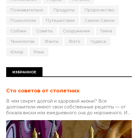
Познавательно
Продукты
Пророчество
Психология
Путешествия
Самое-Самое
Собаки
Советы
Сооружения
Тайна
Технологии
Факты
Фото
Чудеса
Юмор
Язык
ИЗБРАННОЕ
Сто советов от столетних
В чем секрет долгой и здоровой жизни? Все
долгожители имеют свои собственные рецепты — от
бокала виски или ежедневного сна до мороженого. И...