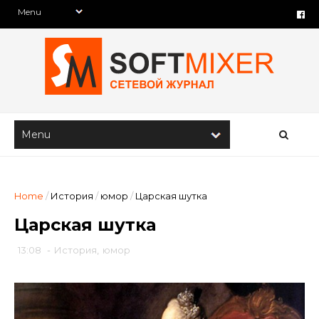
Home
/
История
/
юмор
/
Царская шутка
Царская шутка
13:08
-
История
,
юмор