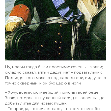
Ну, нравы тогда были простыми: хочешь – молви;
складно сказал, алтын дадут, нет – подзатыльник.
Подводят того малого под царевы очи, вид у него
точно скверный, и он бух царю в ноги:
– Хочу, всемилостивейший, помочь твоей беде.
Знаю, потерял ты пушечный наряд и гадаешь, где
добыть литье для новых пушек.
– То правда, – отвечает царь, – но чем ты мог бы