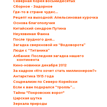
Северная Корея восьмидесятых
Сборное - Задорное
Где-то в стране чудес…
Рецепт на выходной: Апельсиновая курочка
Основа благополучия
Китайский синдром Путина
Неуязвимая Фаина
После трудного дня…
Загадка сверхновой из “Водоворота”
Люди с “Титаника”
Албания: Последняя загадка нашего
континента
Кино-новинки декабря 2012
За кадром «Кто хочет стать миллионером?»
Антарктика 1915 года
Cоцреализм по Северо-Корейски
Если к вам подкрался “тролль”...
Тайны "Покровских ворот"
Царская шутка
Зеркала природы