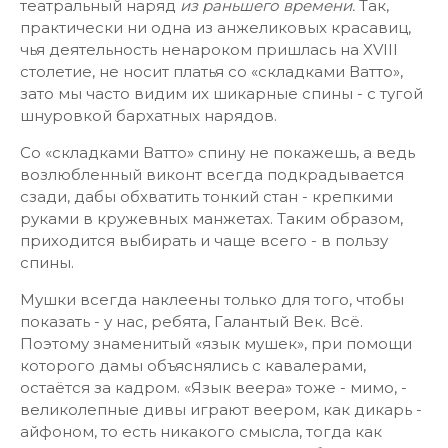
театральный наряд
из раньшего времени.
Так,
практически ни одна из анжеликовых красавиц,
чья деятельность ненароком пришлась на XVIII
столетие, не носит платья со «складками Ватто»,
зато мы часто видим их шикарные спины - с тугой
шнуровкой бархатных нарядов.
Со «складками Ватто» спину не покажешь, а ведь
возлюбленный виконт всегда подкрадывается
сзади, дабы обхватить тонкий стан - крепкими
руками в кружевных манжетах. Таким образом,
приходится выбирать и чаще всего - в пользу
спины.
Мушки всегда наклеены только для того, чтобы
показать - у нас, ребята, Галантый Век. Всё.
Поэтому знаменитый «язык мушек», при помощи
которого дамы объяснялись с кавалерами,
остаётся за кадром. «Язык веера» тоже - мимо, -
великолепные дивы играют веером, как дикарь -
айфоном, то есть никакого смысла, тогда как