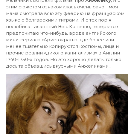
мальчики смотрели фильмы про
Анжелику
, Я с
этим сюжетом ознакомилась очень рано - моя
мама смотрела всю эту феерию на французском
языке с болгарскими титрами. И с тех пор я
полюбила Галантный Век. Конечно, теперь-то я
предпочитаю что-нибудь, вроде английского
мини-сериала «Аристократы», где более или
менее тщательно копируются костюмы, лица и
прочие реалии «дикого капитализма» в Англии
1740-1750-х годов. Но это хорошо делать, только
досыта объевшись вкусными Анжеликами...