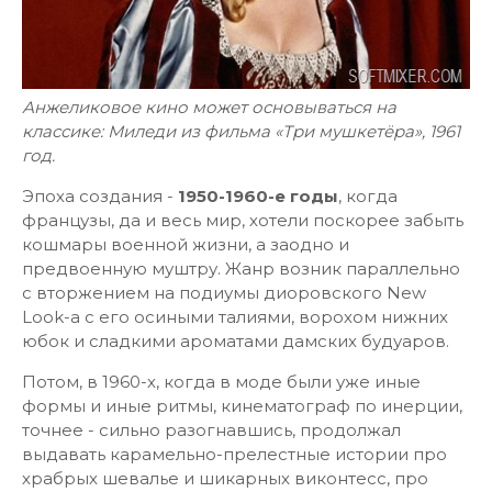
Анжеликовое кино может основываться на
классике: Миледи из фильма «Три мушкетёра», 1961
год.
Эпоха создания -
1950-1960-е годы
, когда
французы, да и весь мир, хотели поскорее забыть
кошмары военной жизни, а заодно и
предвоенную муштру. Жанр возник параллельно
с вторжением на подиумы диоровского New
Look-а с его осиными талиями, ворохом нижних
юбок и сладкими ароматами дамских будуаров.
Потом, в 1960-х, когда в моде были уже иные
формы и иные ритмы, кинематограф по инерции,
точнее - сильно разогнавшись, продолжал
выдавать карамельно-прелестные истории про
храбрых шевалье и шикарных виконтесс, про