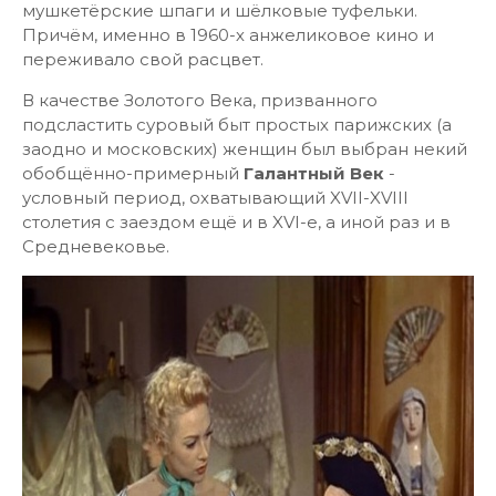
мушкетёрские шпаги и шёлковые туфельки.
Причём, именно в 1960-х анжеликовое кино и
переживало свой расцвет.
В качестве Золотого Века, призванного
подсластить суровый быт простых парижских (а
заодно и московских) женщин был выбран некий
обобщённо-примерный
Галантный Век
-
условный период, охватывающий XVII-XVIII
столетия с заездом ещё и в XVI-е, а иной раз и в
Средневековье.