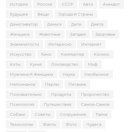
История
Россия
СССР
Авто
Анекдот
Будущее
Вещи
Города И Страны
Демотиватор
Деньги
Дети
Диета
Женщина
Животные
Загадки
Здоровье
Знаменитости
Интересно
Интернет
Искусство
Кино
Компьютер
Космос
Коты
Кухня
Лоховодство
Миф
Мужчина И Женщина
Наука
Необычное
Непознаное
Перлы
Питание
Познавательно
Продукты
Пророчество
Психология
Путешествия
Самое-Самое
Собаки
Советы
Сооружения
Тайна
Технологии
Факты
Фото
Чудеса