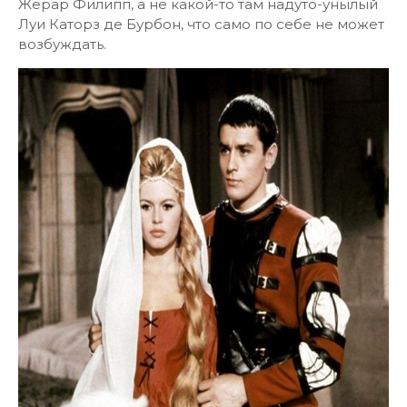
Жерар Филипп, а не какой-то там надуто-унылый
Луи Каторз де Бурбон, что само по себе не может
возбуждать.