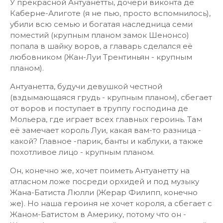
У прекрасной Антуанетты, дочери виконта де
Каберне-Алиготе (я не пью, просто вспомнилось),
убили всю семью и богатая наследница семи
поместий (крупным планом замок Шенонсо)
попала в шайку воров, а главарь сделался её
любовником (Жан-Луи Трентиньян - крупным
планом).
Антуанетта, будучи девушкой честной
(вздымающаяся грудь - крупным планом), сбегает
от воров и поступает в труппу господина де
Мольера, где играет всех главных героинь. Там
её замечает король Луи, какая вам-то разница -
какой? Главное -парик, банты и каблуки, а также
похотливое лицо - крупным планом.
Он, конечно же, хочет поиметь Антуанетту на
атласном ложе посреди орхидей и под музыку
Жана-Батиста Люлли (Жерар Филипп, конечно
же). Но наша героиня не хочет короля, а сбегает с
Жаном-Батистом в Америку, потому что он -