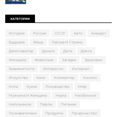
КАТЕГОРИИ
История
Россия
СССР
Авто
Анекдот
Будущее
Вещи
Города И Страны
Демотиватор
Деньги
Дети
Диета
Женщина
Животные
Загадки
Здоровье
Знаменитости
Интересно
Интернет
Искусство
Кино
Компьютер
Космос
Коты
Кухня
Лоховодство
Миф
Мужчина И Женщина
Наука
Необычное
Непознаное
Перлы
Питание
Познавательно
Продукты
Пророчество