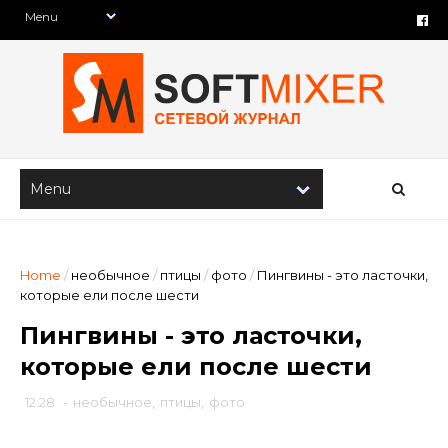
Home
/
необычное
/
птицы
/
фото
/
Пингвины - это ласточки,
которые ели после шести
Пингвины - это ласточки,
которые ели после шести
12:28
-
необычное
,
птицы
,
фото