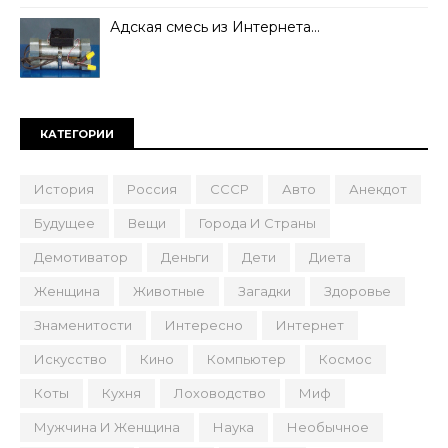
Адская смесь из Интернета…
КАТЕГОРИИ
История
Россия
СССР
Авто
Анекдот
Будущее
Вещи
Города И Страны
Демотиватор
Деньги
Дети
Диета
Женщина
Животные
Загадки
Здоровье
Знаменитости
Интересно
Интернет
Искусство
Кино
Компьютер
Космос
Коты
Кухня
Лоховодство
Миф
Мужчина И Женщина
Наука
Необычное