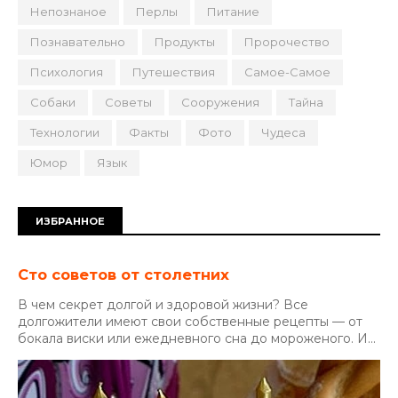
Непознаное
Перлы
Питание
Познавательно
Продукты
Пророчество
Психология
Путешествия
Самое-Самое
Собаки
Советы
Сооружения
Тайна
Технологии
Факты
Фото
Чудеса
Юмор
Язык
ИЗБРАННОЕ
Сто советов от столетних
В чем секрет долгой и здоровой жизни? Все
долгожители имеют свои собственные рецепты — от
бокала виски или ежедневного сна до мороженого. И...