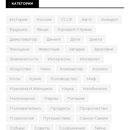
КАТЕГОРИИ
История
Россия
СССР
Авто
Анекдот
Будущее
Вещи
Города И Страны
Демотиватор
Деньги
Дети
Диета
Женщина
Животные
Загадки
Здоровье
Знаменитости
Интересно
Интернет
Искусство
Кино
Компьютер
Космос
Коты
Кухня
Лоховодство
Миф
Мужчина И Женщина
Наука
Необычное
Непознаное
Перлы
Питание
Познавательно
Продукты
Пророчество
Психология
Путешествия
Самое-Самое
Собаки
Советы
Сооружения
Тайна