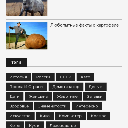
Любопытные факты о картофеле
ТЭГИ
История
Россия
СССР
Авто
Города И Страны
Демотиватор
Деньги
Дети
Женщина
Животные
Загадки
Здоровье
Знаменитости
Интересно
Искусство
Кино
Компьютер
Космос
Коты
Кухня
Лоховодство