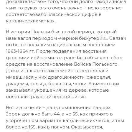
доказательством того, что они долго находились в
чьих-то руках, а это очень важно. Число зерен не
соответствовало классической цифре в
католических четках.
В истории Польши был такой период, который
назывался периодом «черной бижутерии». Связан
он был с польским национальным восстанием
1863-1864 гг. После подавления восстания
царскими войсками в стране был объявлен сбор
средств на восстановление Войска Польского.
Дамы из шляхетских семейств жертвовали
имевшиеся у них драгоценности: ожерелья,
диадемы, кольца, браслеты, четки. А вместо них
заказывали украшения из дерева, которые
оплетали траурной черной нитью.
Вот и эти четки – дань поминовения павших.
Зерен должно быть 44, а не 55, как принято в
укороченном варианте католических четок, и тем
более не 155, как в полном. Оказывается,