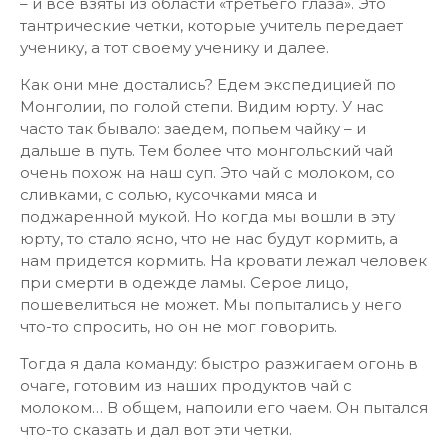
– и все взяты из области «третьего глаза». Это
тантрические четки, которые учитель передает
ученику, а тот своему ученику и далее.
Как они мне достались? Едем экспедицией по
Монголии, по голой степи. Видим юрту. У нас
часто так бывало: заедем, попьем чайку – и
дальше в путь. Тем более что монгольский чай
очень похож на наш суп. Это чай с молоком, со
сливками, с солью, кусочками мяса и
поджаренной мукой. Но когда мы вошли в эту
юрту, то стало ясно, что не нас будут кормить, а
нам придется кормить. На кровати лежал человек
при смерти в одежде ламы. Серое лицо,
пошевелиться не может. Мы попытались у него
что-то спросить, но он не мог говорить.
Тогда я дала команду: быстро разжигаем огонь в
очаге, готовим из наших продуктов чай с
молоком… В общем, напоили его чаем. Он пытался
что-то сказать и дал вот эти четки.