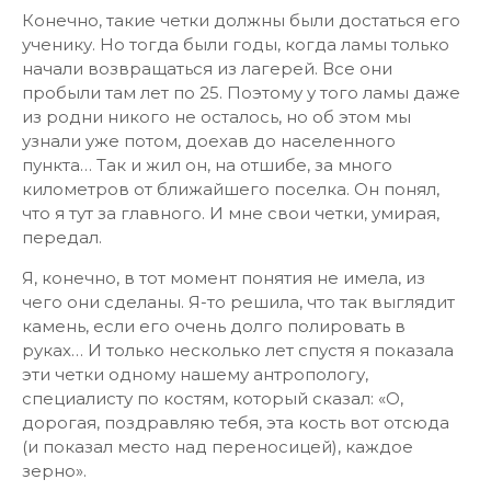
Конечно, такие четки должны были достаться его
ученику. Но тогда были годы, когда ламы только
начали возвращаться из лагерей. Все они
пробыли там лет по 25. Поэтому у того ламы даже
из родни никого не осталось, но об этом мы
узнали уже потом, доехав до населенного
пункта… Так и жил он, на отшибе, за много
километров от ближайшего поселка. Он понял,
что я тут за главного. И мне свои четки, умирая,
передал.
Я, конечно, в тот момент понятия не имела, из
чего они сделаны. Я-то решила, что так выглядит
камень, если его очень долго полировать в
руках… И только несколько лет спустя я показала
эти четки одному нашему антропологу,
специалисту по костям, который сказал: «О,
дорогая, поздравляю тебя, эта кость вот отсюда
(и показал место над переносицей), каждое
зерно».