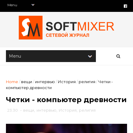
Home
/
вещи
/
интервью
/
История
/
религия
/
Четки -
компьютер древности
Четки - компьютер древности
23:30
-
вещи
,
интервью
,
История
,
религия