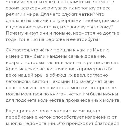
Чётки известны еще с незапамятных времен, в
своих церковных ритуалах их используют все
религии мира. Для чего служат
четки
? Что
сделало их такими популярными, необходимыми
и церковнослужителю, и человеку светскому?
Почему живут они и поныне, несмотря на долгие
годы гонения на церковь и ее атрибуты?
Считается, что чётки пришли к нам из Индии;
именно там были найдены самые древние,
возраст которых насчитывает четыре тысячи лет.
Христианские чётки появились примерно в IV
веке нашей эры, в обиход их ввел, согласно
летописям, святой Пахомий. Поначалу чётками
пользовались неграмотные монахи, которые не
могли молиться по книгам, чётки им были нужны
для подсчета количества произнесенных молитв.
Еще древние врачеватели замечали, что
перебирание чёток способствует излечению от
многих недомоганий. Это происходит благодаря