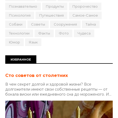
Познавательно
Продукты
Пророчество
Психология
Путешествия
Самое-Самое
Собаки
Советы
Сооружения
Тайна
Технологии
Факты
Фото
Чудеса
Юмор
Язык
ИЗБРАННОЕ
Сто советов от столетних
В чем секрет долгой и здоровой жизни? Все
долгожители имеют свои собственные рецепты — от
бокала виски или ежедневного сна до мороженого. И...