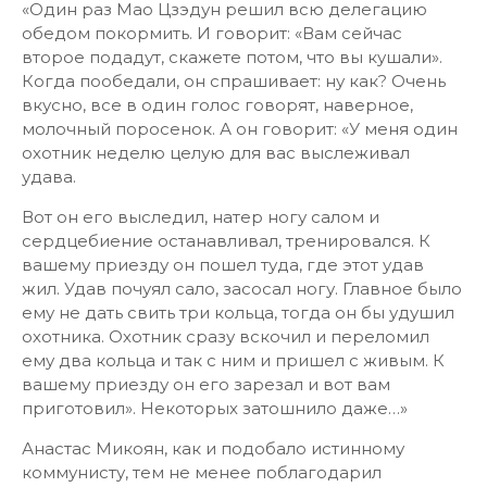
«Один раз Мао Цзэдун решил всю делегацию
обедом покормить. И говорит: «Вам сейчас
второе подадут, скажете потом, что вы кушали».
Когда пообедали, он спрашивает: ну как? Очень
вкусно, все в один голос говорят, наверное,
молочный поросенок. А он говорит: «У меня один
охотник неделю целую для вас выслеживал
удава.
Вот он его выследил, натер ногу салом и
сердцебиение останавливал, тренировался. К
вашему приезду он пошел туда, где этот удав
жил. Удав почуял сало, засосал ногу. Главное было
ему не дать свить три кольца, тогда он бы удушил
охотника. Охотник сразу вскочил и переломил
ему два кольца и так с ним и пришел с живым. К
вашему приезду он его зарезал и вот вам
приготовил». Некоторых затошнило даже…»
Анастас Микоян, как и подобало истинному
коммунисту, тем не менее поблагодарил