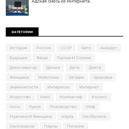
Адская смесь из Интернета…
КАТЕГОРИИ
История
Россия
СССР
Авто
Анекдот
Будущее
Вещи
Города И Страны
Демотиватор
Деньги
Дети
Диета
Женщина
Животные
Загадки
Здоровье
Знаменитости
Интересно
Интернет
Искусство
Кино
Компьютер
Космос
Коты
Кухня
Лоховодство
Миф
Мужчина И Женщина
Наука
Необычное
Непознаное
Перлы
Питание