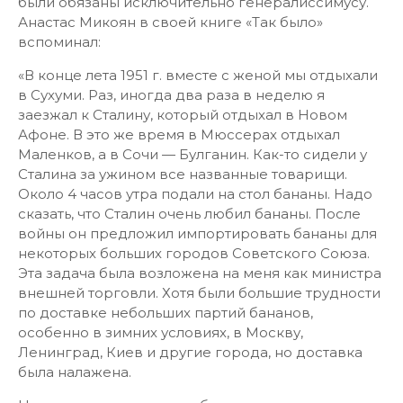
были обязаны исключительно генералиссимусу.
Анастас Микоян в своей книге «Так было»
вспоминал:
«В конце лета 1951 г. вместе с женой мы отдыхали
в Сухуми. Раз, иногда два раза в неделю я
заезжал к Сталину, который отдыхал в Новом
Афоне. В это же время в Мюссерах отдыхал
Маленков, а в Сочи — Булганин. Как-то сидели у
Сталина за ужином все названные товарищи.
Около 4 часов утра подали на стол бананы. Надо
сказать, что Сталин очень любил бананы. После
войны он предложил импортировать бананы для
некоторых больших городов Советского Союза.
Эта задача была возложена на меня как министра
внешней торговли. Хотя были большие трудности
по доставке небольших партий бананов,
особенно в зимних условиях, в Москву,
Ленинград, Киев и другие города, но доставка
была налажена.