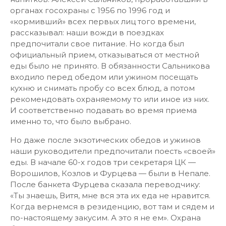
органах госохраны с 1956 по 1996 год и
«кормивший» всех первых лиц того времени,
рассказывал: наши вожди в поездках
предпочитали свое питание. Но когда был
официальный прием, отказываться от местной
еды было не принято. В обязанности Сальникова
входило перед обедом или ужином посещать
кухню и снимать пробу со всех блюд, а потом
рекомендовать охраняемому то или иное из них.
И соответственно подавать во время приема
именно то, что было выбрано.
Но даже после экзотических обедов и ужинов
наши руководители предпочитали поесть «своей»
еды. В начале 60-х годов три секретаря ЦК —
Ворошилов, Козлов и Фурцева — были в Непале.
После банкета Фурцева сказала переводчику:
«Ты знаешь, Витя, мне вся эта их еда не нравится.
Когда вернемся в резиденцию, вот там и сядем и
по-настоящему закусим. А это я не ем». Охрана