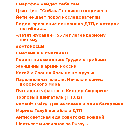
Смартфон найдет себя сам
Цзян Цин: ”Собака” великого кормчего
Йети не дает покоя исследователям
Видео-признание виновника ДТП, в котором
погибла а...
«Летят журавли»: 55 лет легендарному
фильму
Зонтоносцы
Сметана А и сметана В
Рецепт на выходной: Грудки с грибами
Женщины в армии России
Китай и Япония больше не друзья
Параллельная власть: Начало и конец
воровского мира
Пятнадцать фактов о Киндер Сюрпризе
Торговый двигатель (11.10.12)
Renault Twizy: Два человека и одна батарейка
Марина Голуб погибла в ДТП
Антисоветская еда советских вождей
Шестьсот миллионов за Pussy…