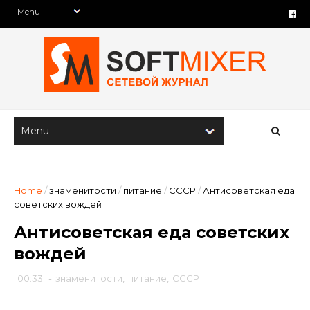
Home
/
знаменитости
/
питание
/
СССР
/
Антисоветская еда
советских вождей
Антисоветская еда советских
вождей
00:33
-
знаменитости
,
питание
,
СССР