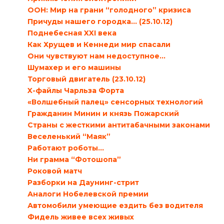
ООН: Мир на грани “голодного” кризиса
Причуды нашего городка… (25.10.12)
Поднебесная XXI века
Как Хрущев и Кеннеди мир спасали
Они чувствуют нам недоступное…
Шумахер и его машины
Торговый двигатель (23.10.12)
X-файлы Чарльза Форта
«Волшебный палец» сенсорных технологий
Гражданин Минин и князь Пожарский
Страны с жесткими антитабачными законами
Веселенький “Маяк”
Работают роботы…
Ни грамма “Фотошопа”
Роковой матч
Разборки на Даунинг-стрит
Аналоги Нобелевской премии
Автомобили умеющие ездить без водителя
Фидель живее всех живых