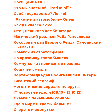
Похищение Евы
Что мы знаем об “iPad mini”?
Своё государство? Легко!
«Ракетный автомобиль» Опеля
Блюда класса люкс
Отец Великого комбинатора
Магический реализм Роба Гонсалвеса
Кокосовый рай Второго Рейха: Cамоанские
страсти
Прыжок из стратосферы
По прозвищу «воробышек»
Коммуналка : неписаные правила
Кошачьи cмайлы
Кортеж Медведева осигналили в Питере
Гигантский геоглиф
Аргентинские сериалы не врут…
IT новости недели (08.10 - 15.10.12)
Сказка с печальным концом…
Где в мире штрафы больше?
Сгореть и вернуться