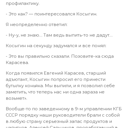
профилактику.
- Это как? — поинтересовался Косыгин.
Я неопределенно ответил:
- Ну-у, не знаю… Там ведь выпить-то не дадут…
Косыгин на секунду задумался и все понял:
- Это вы правильно сказали. Позовите-ка сюда
Карасева.
Когда появился Евгений Карасев, старший
адъютант, Косыгин попросил его принести
бутылку коньяка. Мы выпили, и я позволил себе
заметить, что теперь нас ни одна зараза не
возьмет».
Вообще-то по заведенному в 9-м управлении КГБ
СССР порядку наши руководители брали с собой
в любую страну серьезный запас продуктов и
напитков. Алексей Сальников, проработавший в