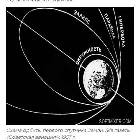
Схема орбиты первого спутника Земли. /Из газеты
«Советская авиация»/. 1957 г.