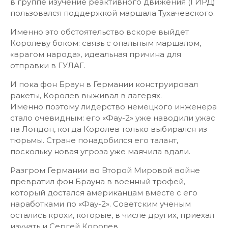
в группе изучение реактивного движения (ГИРД)
пользовался поддержкой маршала Тухачевского.
Именно это обстоятельство вскоре выйдет
Королеву боком: связь с опальным маршалом,
«врагом народа», идеальная причина для
отправки в ГУЛАГ.
И пока фон Браун в Германии конструировал
ракеты, Королев выживал в лагерях.
Именно поэтому лидерство немецкого инженера
стало очевидным: его «Фау-2» уже наводили ужас
на Лондон, когда Королев только выбирался из
тюрьмы. Стране понадобился его талант,
поскольку новая угроза уже маячила вдали.
Разгром Германии во Второй Мировой войне
превратил фон Брауна в военный трофей,
который достался американцам вместе с его
наработками по «Фау-2». Советским ученым
остались крохи, которые, в числе других, приехал
изучать и Сергей Королев.