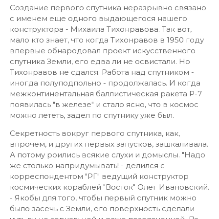
Создание первого спутника неразрывно связано
с именем еще одного выдающегося нашего
конструктора - Михаила Тихонравова. Так вот,
мало кто знает, что когда Тихонравов в 1950 году
впервые обнародовал проект искусственного
спутника Земли, его едва ли не освистали. Но
Тихонравов не сдался. Работа над спутником -
иногда полуподпольно - продолжалась. И когда
межконтинентальная баллистическая ракета Р-7
появилась "в железе" и стало ясно, что в космос
можно лететь, задел по спутнику уже был.
Секретность вокруг первого спутника, как,
впрочем, и других первых запусков, зашкаливала.
А потому роились всякие слухи и домыслы. "Надо
же столько напридумывать! - делился с
корреспондентом "РГ" ведущий конструктор
космических кораблей "Восток" Олег Ивановский.
- Якобы для того, чтобы первый спутник можно
было засечь с Земли, его поверхность сделали