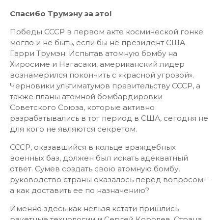
Спасибо Трумэну за это!
Победы СССР в первом акте космической гонке
могло и не быть, если бы не президент США
Гарри Трумэн. Испытав атомную бомбу на
Хиросиме и Нагасаки, американский лидер
вознамерился покончить с «красной угрозой».
Черновики ультиматумов правительству СССР, а
также планы атомной бомбардировки
Советского Союза, которые активно
разрабатывались в тот период в США, сегодня не
для кого не являются секретом.
СССР, оказавшийся в кольце враждебных
военных баз, должен был искать адекватный
ответ. Сумев создать свою атомную бомбу,
руководство страны оказалось перед вопросом –
а как доставить ее по назначению?
Именно здесь как нельзя кстати пришлись
ракетные технологии и Сергей Королев. Страна