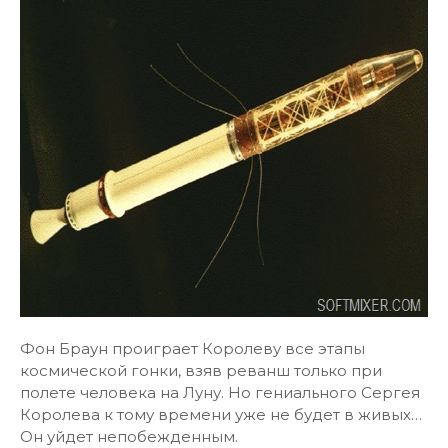
Фон Браун проиграет Королеву все этапы
космической гонки, взяв реванш только при
полете человека на Луну. Но гениального Сергея
Королева к тому времени уже не будет в живых…
Он уйдет непобежденным.