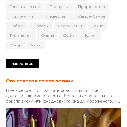
Познавательно
Продукты
Пророчество
Психология
Путешествия
Самое-Самое
Собаки
Советы
Сооружения
Тайна
Технологии
Факты
Фото
Чудеса
Юмор
Язык
ИЗБРАННОЕ
Сто советов от столетних
В чем секрет долгой и здоровой жизни? Все
долгожители имеют свои собственные рецепты — от
бокала виски или ежедневного сна до мороженого. И...