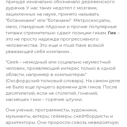
причуде изначально обозначало деревенского
дурачка. У нас таких недотеп с мозгами,
зацикленных на науке, принято называть
“ботаниками” или “ботанами”. Метросексуалы,
мачо, гламурные пАдонки и прочие популярные
типажи стремительно сдают позиции гикам.
Гик
–
это не просто надежда прогрессивного
человечества. Это еще и must-have всякой
уважающей себя компании…
“Geek – немодный или социально неуместный
человек, проявляющий интерес только в одной
области, например в компьютерах”
(Оксфордский толковый словарь). На самом деле
не было еще лучшего времени для гиков. После
десятилетий, если не столетий, гонений,
насмешек гики – горячие штучки.
Они ученые, программисты, художники,
музыканты, актеры, геймеры, скейтбордисты и
архитекторы. Они проросли сквозь невероятную