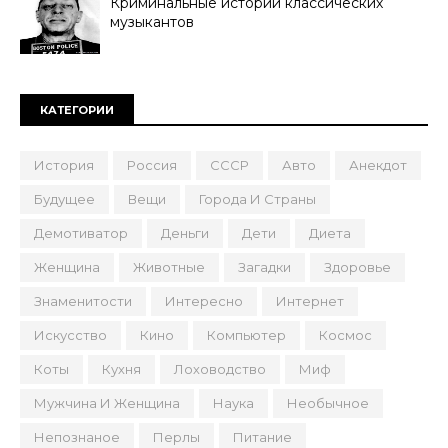
Криминальные истории классических
музыкантов
КАТЕГОРИИ
История
Россия
СССР
Авто
Анекдот
Будущее
Вещи
Города И Страны
Демотиватор
Деньги
Дети
Диета
Женщина
Животные
Загадки
Здоровье
Знаменитости
Интересно
Интернет
Искусство
Кино
Компьютер
Космос
Коты
Кухня
Лоховодство
Миф
Мужчина И Женщина
Наука
Необычное
Непознаное
Перлы
Питание