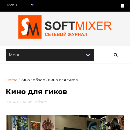
Home
/
кино
/
обзор
/
Кино для гиков
Кино для гиков
00:49
-
кино
,
обзор