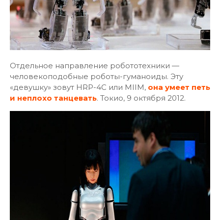
Отдельное направление робототехники —
человекоподобные роботы-гуманоиды. Эту
«девушку» зовут HRP-4C или MIIM,
она умеет петь
и неплохо танцевать
. Токио, 9 октября 2012.