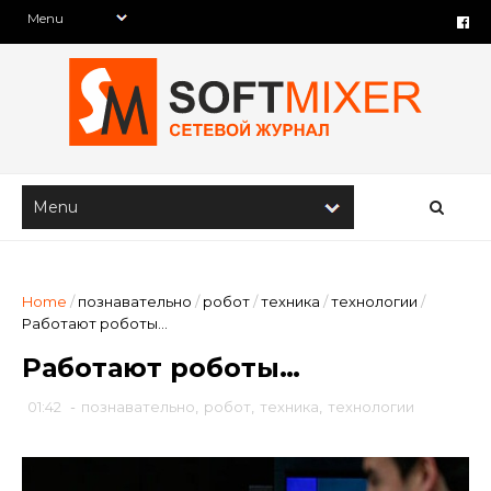
Home
/
познавательно
/
робот
/
техника
/
технологии
/
Работают роботы…
Работают роботы…
01:42
-
познавательно
,
робот
,
техника
,
технологии