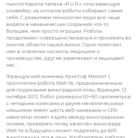
пьесой Карела Чапека «R.U.R.», описывающую
конвейер, на котором роботы собирают самих
себя. С развитием технологии люди всё чаще
видели в механических созданиях что-то
большее, чем просто игрушки. Роботы
продолжают совершенствоваться и проникать во
многие области нашей жизни. Одни помогают
нам в освоении космоса, медицине и
производстве, другие развлекают и защищают
нас…
Французский инженер Кристоф Миллот с
прототипом робота Wall-Ye, предназначенным
для подрезания виноградной лозы, Франция, 12
октября 2012. Робот размером 50×60 сантиметров
с четырьмя колесами и двумя металлическими
клешнями имеет шесть веб-камерами и GPS-
навигатор может ездить между виноградными
лозами, проверять почву качество винограда.
Wall-Ye в будущем сможет подрезать до 600
виноградных лоз в день. Изобретатель работал