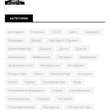
КАТЕГОРИИ
История
Россия
СССР
Авто
Анекдот
Будущее
Вещи
Города И Страны
Демотиватор
Деньги
Дети
Диета
Женщина
Животные
Загадки
Здоровье
Знаменитости
Интересно
Интернет
Искусство
Кино
Компьютер
Космос
Коты
Кухня
Лоховодство
Миф
Мужчина И Женщина
Наука
Необычное
Непознаное
Перлы
Питание
Познавательно
Продукты
Пророчество