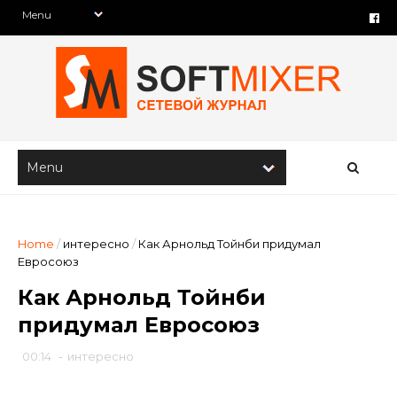
Home
/
интересно
/
Как Арнольд Тойнби придумал
Евросоюз
Как Арнольд Тойнби
придумал Евросоюз
00:14
-
интересно