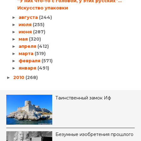
“У них что-то с головой, у этих русских”…
Искусство упаковки
августа
(244)
►
июля
(255)
►
июня
(287)
►
мая
(320)
►
апреля
(412)
►
марта
(519)
►
февраля
(571)
►
января
(491)
►
2010
(268)
►
Таинственный замок Иф
Безумные изобретения прошлого