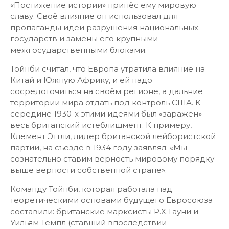
«Постижение истории» принёс ему мировую
славу. Своё влияние он использовал для
пропаганды идеи разрушения национальных
государств и замены его крупными
межгосударственными блоками.
Тойнби считал, что Европа утратила влияние на
Китай и Южную Африку, и ей надо
сосредоточиться на своём регионе, а дальние
территории мира отдать под контроль США. К
середине 1930-х этими идеями был «заражён»
весь британский истеблишмент. К примеру,
Клемент Эттли, лидер британской лейбористской
партии, на съезде в 1934 году заявлял: «Мы
сознательно ставим верность мировому порядку
выше верности собственной стране».
Команду Тойнби, которая работала над
теоретическими основами будущего Евросоюза
составили: британские марксисты Р.Х.Тауни и
Уильям Темпл (ставший впоследствии