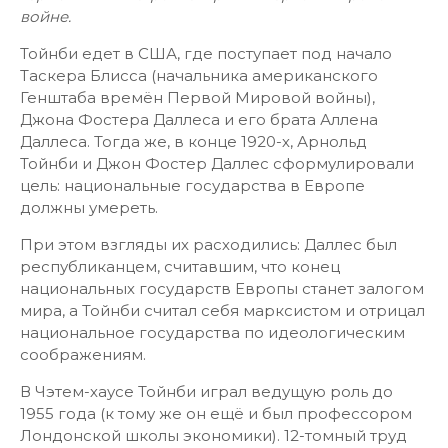
войне.
Тойнби едет в США, где поступает под начало
Таскера Блисса (начальника американского
Генштаба времён Первой Мировой войны),
Джона Фостера Даллеса и его брата Аллена
Даллеса. Тогда же, в конце 1920-х, Арнольд
Тойнби и Джон Фостер Даллес сформулировали
цель: национальные государства в Европе
должны умереть.
При этом взгляды их расходились: Даллес был
республиканцем, считавшим, что конец
национальных государств Европы станет залогом
мира, а Тойнби считал себя марксистом и отрицал
национальное государства по идеологическим
соображениям.
В Чэтем-хаусе Тойнби играл ведущую роль до
1955 года (к тому же он ещё и был профессором
Лондонской школы экономики). 12-томный труд