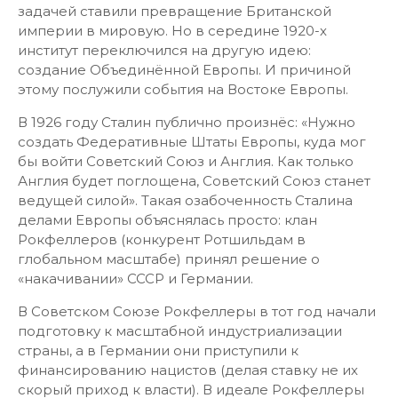
задачей ставили превращение Британской
империи в мировую. Но в середине 1920-х
институт переключился на другую идею:
создание Объединённой Европы. И причиной
этому послужили события на Востоке Европы.
В 1926 году Сталин публично произнёс: «Нужно
создать Федеративные Штаты Европы, куда мог
бы войти Советский Союз и Англия. Как только
Англия будет поглощена, Советский Союз станет
ведущей силой». Такая озабоченность Сталина
делами Европы объяснялась просто: клан
Рокфеллеров (конкурент Ротшильдам в
глобальном масштабе) принял решение о
«накачивании» СССР и Германии.
В Советском Союзе Рокфеллеры в тот год начали
подготовку к масштабной индустриализации
страны, а в Германии они приступили к
финансированию нацистов (делая ставку не их
скорый приход к власти). В идеале Рокфеллеры