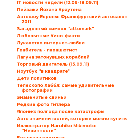
IT новости недели (12.09-18.09.11)
Пейзажи Йохана Краутена
Автошоу Европы: Франкфуртский автосалон
2011
Загадочный символ “attomark”
Любопытные Кино-факты
Лукавство интернет-любви
Грабитель - парашютист
Лагуна затонувших кораблей
Торговый двигатель (15.09.11)
Ноутбук “в квадрате”
Дети политиков
Телескопо Хаббл: самые удивительные
фотографии
Знаменитые свиньи
Редкие фото Гитлера
Япония: полгода после катастрофы
Авто знаменитостей, которые можно купить
Иллюстратор Haruhiko Mikimoto:
“Невинность”
Без права сдохнуть…