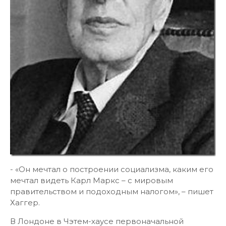
- «Он мечтал о построении социализма, каким его
мечтал видеть Карл Маркс – с мировым
правительством и подоходным налогом», – пишет
Хаггер.
В Лондоне в Чэтем-хаусе первоначальной