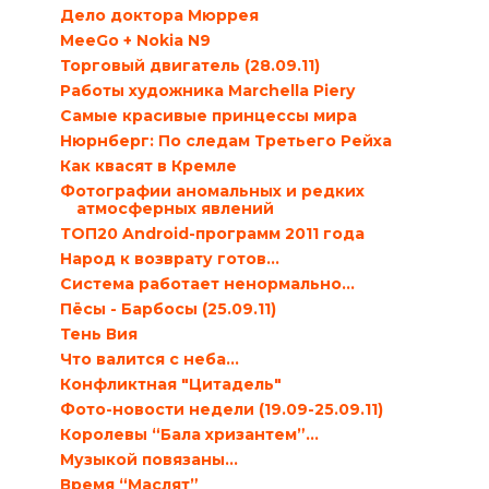
Дело доктора Мюррея
MeeGo + Nokia N9
Торговый двигатель (28.09.11)
Работы художника Marchella Piery
Самые красивые принцессы мира
Нюрнберг: По следам Третьего Рейха
Как квасят в Кремле
Фотографии аномальных и редких
атмосферных явлений
ТОП20 Android-программ 2011 года
Народ к возврату готов…
Система работает ненормально…
Пёсы - Барбосы (25.09.11)
Тень Вия
Что валится с неба…
Конфликтная "Цитадель"
Фото-новости недели (19.09-25.09.11)
Королевы “Бала хризантем”…
Музыкой повязаны…
Время “Маслят”