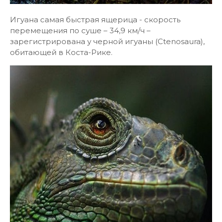
Игуана самая быстрая ящерица - скорость
перемещения по суше – 34,9 км/ч –
зарегистрирована у черной игуаны (Ctenosaura),
обитающей в Коста-Рике.