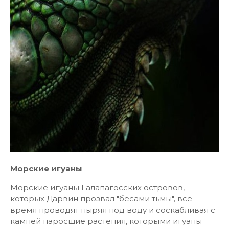
Морские игуаны
Морские игуаны Галапагосских островов,
которых Дарвин прозвал "бесами тьмы", все
время проводят ныряя под воду и соскабливая с
камней наросшие растения, которыми игуаны