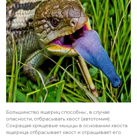
Большинство ящериц способны , в случае
опасности, отбрасывать хвост (автотомия).
Сокращая хрящевые мышцы в основании хвоста
ящерица отбрасывает хвост и отращивает его