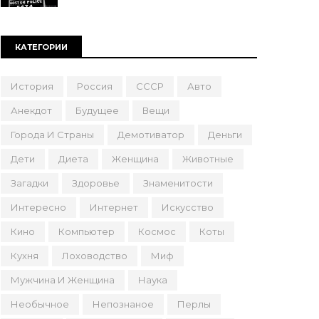
КАТЕГОРИИ
История
Россия
СССР
Авто
Анекдот
Будущее
Вещи
Города И Страны
Демотиватор
Деньги
Дети
Диета
Женщина
Животные
Загадки
Здоровье
Знаменитости
Интересно
Интернет
Искусство
Кино
Компьютер
Космос
Коты
Кухня
Лоховодство
Миф
Мужчина И Женщина
Наука
Необычное
Непознаное
Перлы