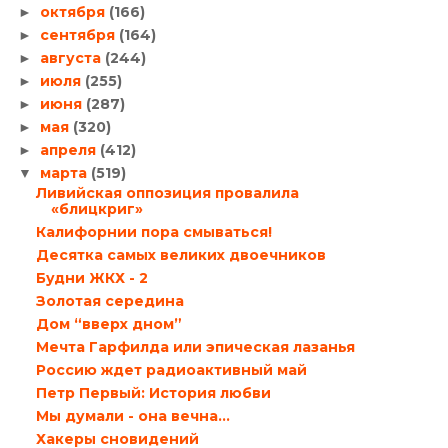
октября
(166)
►
сентября
(164)
►
августа
(244)
►
июля
(255)
►
июня
(287)
►
мая
(320)
►
апреля
(412)
►
марта
(519)
▼
Ливийская оппозиция провалила
«блицкриг»
Калифорнии пора смываться!
Десятка самых великих двоечников
Будни ЖКХ - 2
Золотая середина
Дом “вверх дном”
Мечта Гарфилда или эпическая лазанья
Россию ждет радиоактивный май
Петр Первый: История любви
Мы думали - она вечна...
Хакеры сновидений