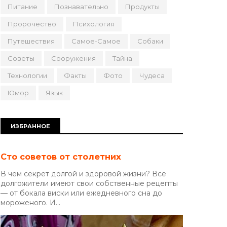
Питание
Познавательно
Продукты
Пророчество
Психология
Путешествия
Самое-Самое
Собаки
Советы
Сооружения
Тайна
Технологии
Факты
Фото
Чудеса
Юмор
Язык
ИЗБРАННОЕ
Сто советов от столетних
В чем секрет долгой и здоровой жизни? Все
долгожители имеют свои собственные рецепты
— от бокала виски или ежедневного сна до
мороженого. И...