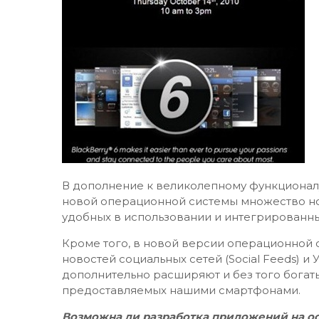
В дополнение к великолепному функционалу
новой операционной системы множество но
удобных в использовании и интегрированн
Кроме того, в новой версии операционной 
новостей социальных сетей (Social Feeds) и 
дополнительно расширяют и без того богат
предоставляемых нашими смартфонами.
Возможна ли разработка приложений на о