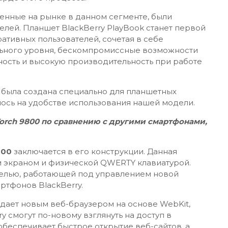
енные на рынке в данном сегменте, были
лей. Планшет BlackBerry PlayBook станет первой
ативных пользователей, сочетая в себе
льного уровня, бескомпромиссные возможности
ность и высокую производительность при работе
S была создана специально для планшетных
ось на удобстве использования нашей модели.
Torch 9800 по сравнению с другими смартфонами,
800
заключается в его конструкции. Данная
 экраном и физической QWERTY клавиатурой.
делью, работающей под управлением новой
ртфонов BlackBerry.
дает новым веб-браузером на основе WebKit,
y смогут по-новому взглянуть на доступ в
беспечивает быстрое открытие веб-сайтов, а,