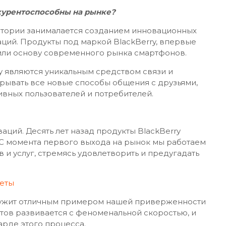
курентоспособны на рынке?
стории занималается созданием инновационных
ий. Продукты под маркой BlackBerry, впервые
ожили основу современного рынка смартфонов.
y являются уникальным средством связи и
крывать все новые способы общения с друзьями,
вных пользователей и потребителей.
аций. Десять лет назад продукты BlackBerry
С момента первого выхода на рынок мы работаем
и услуг, стремясь удовлетворить и предугадать
ужит отличным примером нашей приверженности
ов развивается с феноменальной скоростью, и
арде этого процесса.