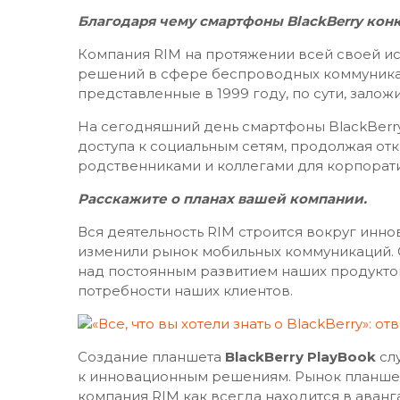
Благодаря чему смартфоны BlackBerry кон
Компания RIM на протяжении всей своей и
решений в сфере беспроводных коммуникац
представленные в 1999 году, по сути, зал
На сегодняшний день смартфоны BlackBerr
доступа к социальным сетям, продолжая от
родственниками и коллегами для корпорати
Расскажите о планах вашей компании.
Вся деятельность RIM строится вокруг иннов
изменили рынок мобильных коммуникаций. 
над постоянным развитием наших продуктов 
потребности наших клиентов.
Создание планшета
BlackBerry PlayBook
сл
к инновационным решениям. Рынок планшет
компания RIM как всегда находится в аванг