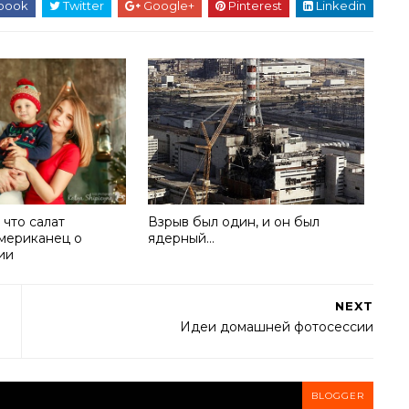
book
Twitter
Google+
Pinterest
Linkedin
 что салат
Взрыв был один, и он был
американец о
ядерный…
ии
NEXT
Идеи домашней фотосессии
BLOGGER