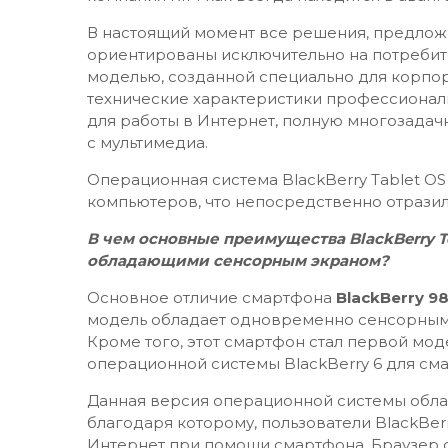
В настоящий момент все решения, предлож
ориентированы исключительно на потребите
моделью, созданной специально для корпор
технические характеристики профессиона
для работы в Интернет, полную многозадач
с мультимедиа.
Операционная система BlackBerry Tablet O
компьютеров, что непосредственно отразил
В чем основные преимущества BlackBerry 
обладающими сенсорным экраном?
Основное отличие смартфона
BlackBerry 9
модель обладает одновременно сенсорным
Кроме того, этот смартфон стал первой мо
операционной системы BlackBerry 6 для сма
Данная версия операционной системы обла
благодаря которому, пользователи BlackBerr
Интернет при помощи смартфона. Браузер о