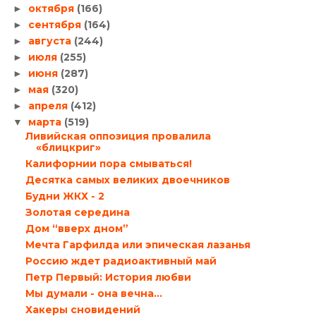
октября
(166)
►
сентября
(164)
►
августа
(244)
►
июля
(255)
►
июня
(287)
►
мая
(320)
►
апреля
(412)
►
марта
(519)
▼
Ливийская оппозиция провалила
«блицкриг»
Калифорнии пора смываться!
Десятка самых великих двоечников
Будни ЖКХ - 2
Золотая середина
Дом “вверх дном”
Мечта Гарфилда или эпическая лазанья
Россию ждет радиоактивный май
Петр Первый: История любви
Мы думали - она вечна...
Хакеры сновидений