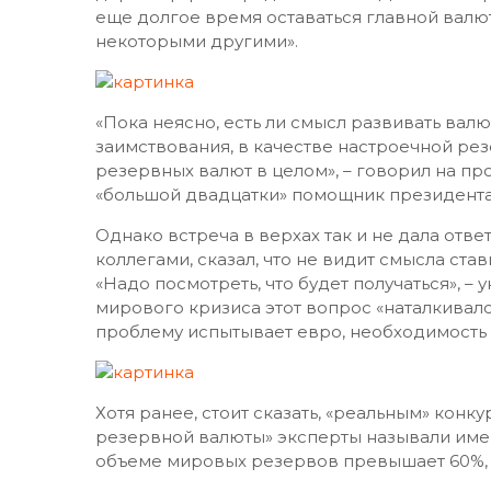
еще долгое время оставаться главной валю
некоторыми другими».
«Пока неясно, есть ли смысл развивать вал
заимствования, в качестве настроечной ре
резервных валют в целом», – говорил на п
«большой двадцатки» помощник президент
Однако встреча в верхах так и не дала отв
коллегами, сказал, что не видит смысла ста
«Надо посмотреть, что будет получаться», – 
мирового кризиса этот вопрос «наталкивалс
проблему испытывает евро, необходимость 
Хотя ранее, стоит сказать, «реальным» кон
резервной валюты» эксперты называли имен
объеме мировых резервов превышает 60%, в