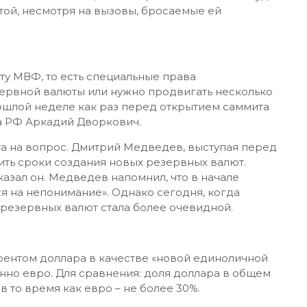
той, несмотря на вызовы, бросаемые ей
юту МВФ, то есть специальные права
зервной валюты или нужно продвигать несколько
рошлой неделе как раз перед открытием саммита
а РФ Аркадий Дворкович.
ета на вопрос. Дмитрий Медведев, выступая перед
вить сроки создания новых резервных валют.
указал он. Медведев напомнил, что в начале
я на непонимание». Однако сегодня, когда
резервных валют стала более очевидной.
курентом доллара в качестве «новой единоличной
но евро. Для сравнения: доля доллара в общем
 то время как евро – не более 30%.