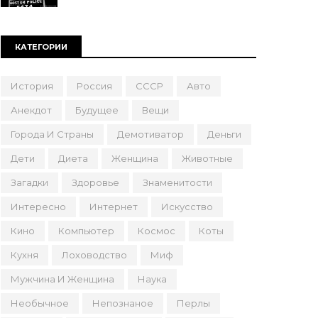
КАТЕГОРИИ
История
Россия
СССР
Авто
Анекдот
Будущее
Вещи
Города И Страны
Демотиватор
Деньги
Дети
Диета
Женщина
Животные
Загадки
Здоровье
Знаменитости
Интересно
Интернет
Искусство
Кино
Компьютер
Космос
Коты
Кухня
Лоховодство
Миф
Мужчина И Женщина
Наука
Необычное
Непознаное
Перлы