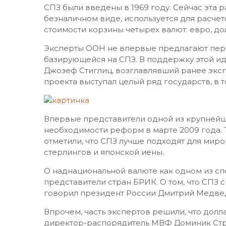
СПЗ были введены в 1969 году. Сейчас эта 
безналичном виде, используется для расче
стоимости корзины четырех валют: евро, до
Эксперты ООН не впервые предлагают пере
базирующейся на СПЗ. В поддержку этой иде
Джозеф Стиглиц, возглавлявший ранее экс
проекта выступал целый ряд государств, в т
Впервые представители одной из крупнейш
необходимости реформ в марте 2009 года. 
отметили, что СПЗ лучше подходят для миро
стерлингов и японской иены.
О наднациональной валюте как одном из сп
представители стран БРИК. О том, что СПЗ с
говорил президент России Дмитрий Медве
Впрочем, часть экспертов решили, что долла
директор-распорядитель МВФ Доминик Стро