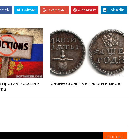
book
Twitter
Google+
Pinterest
Linkedin
 против России в
Самые странные налоги в мире
ека
BLOGGER