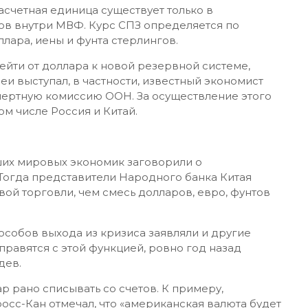
расчетная единица существует только в
тов внутри МВФ. Курс СПЗ определяется по
ллара, иены и фунта стерлингов.
йти от доллара к новой резервной системе,
и выступал, в частности, известный экономист
пертную комиссию ООН. За осуществление этого
ом числе Россия и Китай.
их мировых экономик заговорили о
Тогда представители Народного банка Китая
вой торговли, чем смесь долларов, евро, фунтов
особов выхода из кризиса заявляли и другие
правятся с этой функцией, ровно год назад
дев.
р рано списывать со счетов. К примеру,
сс-Кан отмечал, что «американская валюта будет