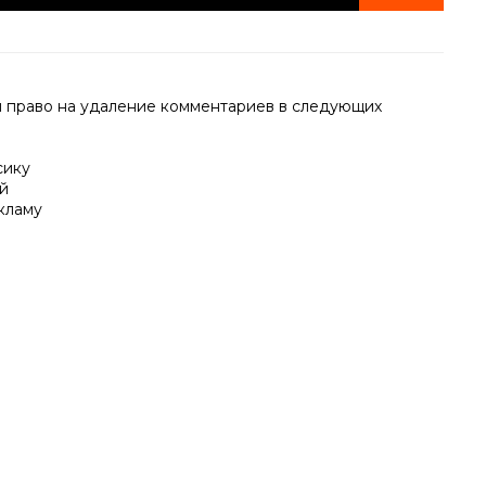
й право на удаление комментариев в следующих
сику
й
кламу