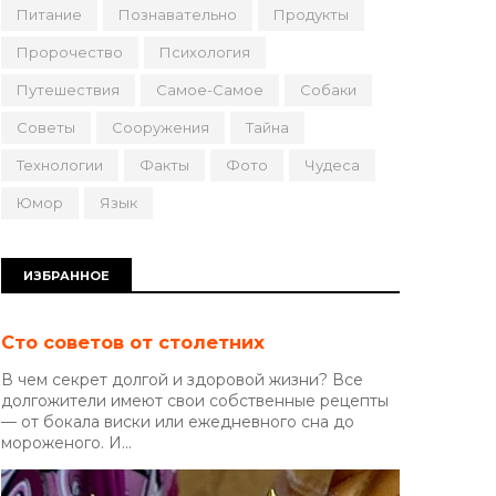
Питание
Познавательно
Продукты
Пророчество
Психология
Путешествия
Самое-Самое
Собаки
Советы
Сооружения
Тайна
Технологии
Факты
Фото
Чудеса
Юмор
Язык
ИЗБРАННОЕ
Сто советов от столетних
В чем секрет долгой и здоровой жизни? Все
долгожители имеют свои собственные рецепты
— от бокала виски или ежедневного сна до
мороженого. И...