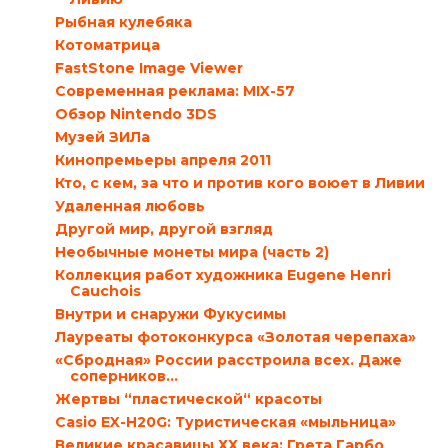
Рыбная кулебяка
Котоматрица
FastStone Image Viewer
Современная реклама: MIX-57
Обзор Nintendo 3DS
Музей ЗИЛа
Кинопремьеры апреля 2011
Кто, с кем, за что и против кого воюет в Ливии
Удаленная любовь
Другой мир, другой взгляд
Необычные монеты мира (часть 2)
Коллекция работ художника Eugene Henri
Cauchois
Внутри и снаружи Фукусимы
Лауреаты фотоконкурса «Золотая черепаха»
«Сбродная» России расстроила всех. Даже
соперников…
Жертвы “пластической“ красоты
Casio EX-H20G: Туристическая «мыльница»
Великие красавицы ХХ века: Грета Гарбо