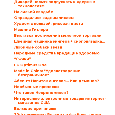
Дикарей нельзя подпускать к ядерным
технологиям
На лисьей свадьбе
Оправдались задним числом
Худеем с пользой: рисовая диета
Машина Гитлера
Выставка достижений мелочной торговли
Швейная машинка зингера + сноповязалка...
Любимые собаки звезд
Народные средства вредящие здоровью
“Ёжики”
LG Optimus One
Мade in China: "Удовлетворение
безграничное"
Абсент: Напиток ангелов… Или демонов?
Необычные прически
Что такое Некрономикон?
Интересные электронные товары интернет-
магазинов США
Большие оригиналы
20-й чемпионат России по футболу: герои,