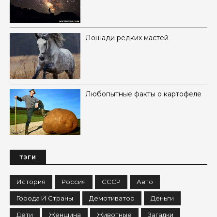
Лошади редких мастей
Любопытные факты о картофеле
ТЭГИ
История
Россия
СССР
Авто
Города И Страны
Демотиватор
Деньги
Дети
Женщина
Животные
Загадки