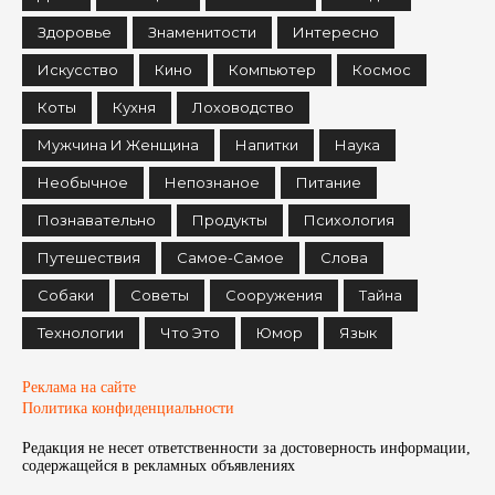
Здоровье
Знаменитости
Интересно
Искусство
Кино
Компьютер
Космос
Коты
Кухня
Лоховодство
Мужчина И Женщина
Напитки
Наука
Необычное
Непознаное
Питание
Познавательно
Продукты
Психология
Путешествия
Самое-Самое
Слова
Собаки
Советы
Сооружения
Тайна
Технологии
Что Это
Юмор
Язык
Реклама на сайте
Политика конфиденциальности
Редакция не несет ответственности за достоверность информации,
содержащейся в рекламных объявленияx