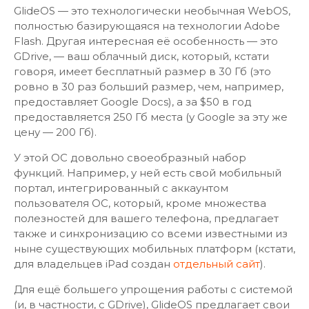
GlideOS — это технологически необычная WebOS,
полностью базирующаяся на технологии Adobe
Flash. Другая интересная её особенность — это
GDrive, — ваш облачный диск, который, кстати
говоря, имеет бесплатный размер в 30 Гб (это
ровно в 30 раз больший размер, чем, например,
предоставляет Google Docs), а за $50 в год
предоставляется 250 Гб места (у Google за эту же
цену — 200 Гб).
У этой ОС довольно своеобразный набор
функций. Например, у ней есть свой мобильный
портал, интегрированный с аккаунтом
пользователя ОС, который, кроме множества
полезностей для вашего телефона, предлагает
также и синхронизацию со всеми известными из
ныне существующих мобильных платформ (кстати,
для владельцев iPad создан
отдельный сайт
).
Для ещё большего упрощения работы с системой
(и, в частности, с GDrive), GlideOS предлагает свои