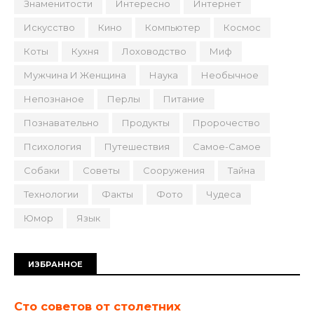
Знаменитости
Интересно
Интернет
Искусство
Кино
Компьютер
Космос
Коты
Кухня
Лоховодство
Миф
Мужчина И Женщина
Наука
Необычное
Непознаное
Перлы
Питание
Познавательно
Продукты
Пророчество
Психология
Путешествия
Самое-Самое
Собаки
Советы
Сооружения
Тайна
Технологии
Факты
Фото
Чудеса
Юмор
Язык
ИЗБРАННОЕ
Сто советов от столетних