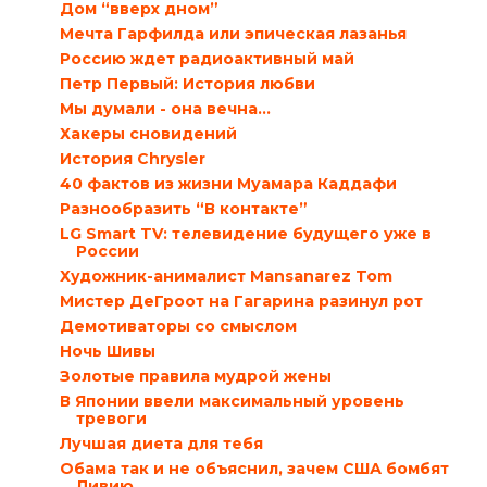
Дом “вверх дном”
Мечта Гарфилда или эпическая лазанья
Россию ждет радиоактивный май
Петр Первый: История любви
Мы думали - она вечна...
Хакеры сновидений
История Chrysler
40 фактов из жизни Муамара Каддафи
Разнообразить “В контакте”
LG Smart TV: телевидение будущего уже в
России
Художник-анималист Mansanarez Tom
Мистер ДеГроот на Гагарина разинул рот
Демотиваторы со смыслом
Ночь Шивы
Золотые правила мудрой жены
В Японии ввели максимальный уровень
тревоги
Лучшая диета для тебя
Обама так и не объяснил, зачем США бомбят
Ливию