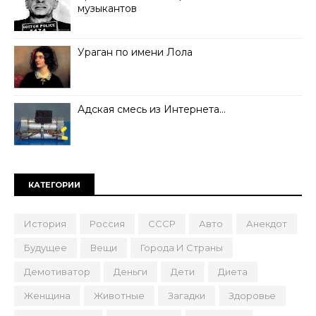
музыкантов
Ураган по имени Лола
Адская смесь из Интернета…
КАТЕГОРИИ
История
Россия
СССР
Авто
Анекдот
Будущее
Вещи
Города И Страны
Демотиватор
Деньги
Дети
Диета
Женщина
Животные
Загадки
Здоровье