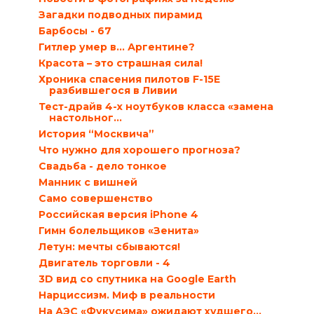
Загадки подводных пирамид
Барбосы - 67
Гитлер умер в… Аргентине?
Красота – это страшная сила!
Хроника спасения пилотов F-15E
разбившегося в Ливии
Тест-драйв 4-х ноутбуков класса «замена
настольног...
История “Москвича”
Что нужно для хорошего прогноза?
Свадьба - дело тонкое
Манник с вишней
Само совершенство
Российская версия iPhone 4
Гимн болельщиков «Зенита»
Летун: мечты сбываются!
Двигатель торговли - 4
3D вид со спутника на Google Earth
Нарциссизм. Миф в реальности
На АЭС «Фукусима» ожидают худшего…