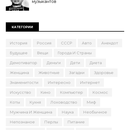
музыкантов
КАТЕГОРИИ
История
Россия
СССР
Авто
Анекдот
Будущее
Вещи
Города И Страны
Демотиватор
Деньги
Дети
Диета
Женщина
Животные
Загадки
Здоровье
Знаменитости
Интересно
Интернет
Искусство
Кино
Компьютер
Космос
Коты
Кухня
Лоховодство
Миф
Мужчина И Женщина
Наука
Необычное
Непознаное
Перлы
Питание