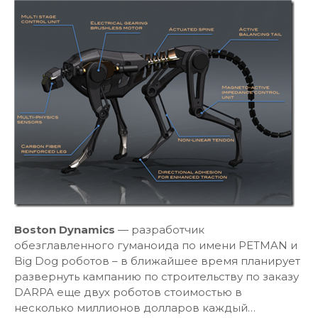
Boston Dynamics
— разработчик
обезглавленного гуманоида по имени PETMAN и
Big Dog роботов – в ближайшее время планирует
развернуть кампанию по строительству по заказу
DARPA еще двух роботов стоимостью в
несколько миллионов долларов каждый…