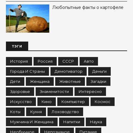
Любопытные факты о картофеле
ТЭГИ
История
Россия
СССР
Авто
Города И Страны
Демотиватор
Деньги
Дети
Женщина
Животные
Загадки
Здоровье
Знаменитости
Интересно
Искусство
Кино
Компьютер
Космос
Коты
Кухня
Лоховодство
Мужчина И Женщина
Напитки
Наука
Необычное
Непознаное
Питание