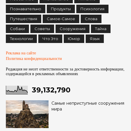
Познавательно
Продукты
Психология
Путешествия
Самое-Самое
Слова
Собаки
Советы
Сооружения
Тайна
Технологии
Что Это
Юмор
Язык
Реклама на сайте
Политика конфиденциальности
Редакция не несет ответственности за достоверность информации,
содержащейся в рекламных объявленияx
39,132,790
Самые неприступные сооружения
мира