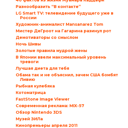
40 фактов из жизни Муамара Каддафи
Разнообразить “В контакте”
LG Smart TV: телевидение будущего уже в
России
Художник-анималист Mansanarez Tom
Мистер ДеГроот на Гагарина разинул рот
Демотиваторы со смыслом
Ночь Шивы
Золотые правила мудрой жены
В Японии ввели максимальный уровень
тревоги
Лучшая диета для тебя
Обама так и не объяснил, зачем США бомбят
Ливию
Рыбная кулебяка
Котоматрица
FastStone Image Viewer
Современная реклама: MIX-57
Обзор Nintendo 3DS
Музей ЗИЛа
Кинопремьеры апреля 2011