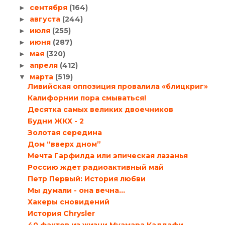
сентября
(164)
►
августа
(244)
►
июля
(255)
►
июня
(287)
►
мая
(320)
►
апреля
(412)
►
марта
(519)
▼
Ливийская оппозиция провалила «блицкриг»
Калифорнии пора смываться!
Десятка самых великих двоечников
Будни ЖКХ - 2
Золотая середина
Дом “вверх дном”
Мечта Гарфилда или эпическая лазанья
Россию ждет радиоактивный май
Петр Первый: История любви
Мы думали - она вечна...
Хакеры сновидений
История Chrysler