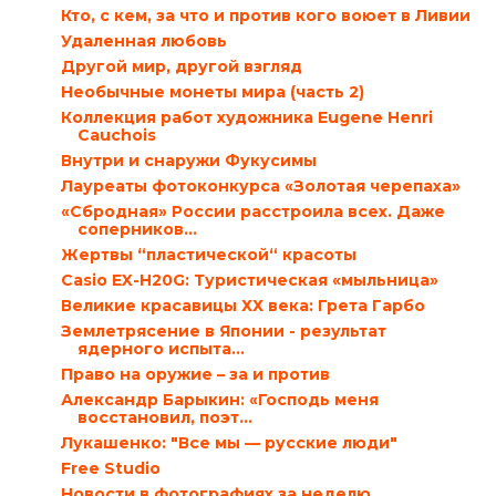
Кто, с кем, за что и против кого воюет в Ливии
Удаленная любовь
Другой мир, другой взгляд
Необычные монеты мира (часть 2)
Коллекция работ художника Eugene Henri
Cauchois
Внутри и снаружи Фукусимы
Лауреаты фотоконкурса «Золотая черепаха»
«Сбродная» России расстроила всех. Даже
соперников…
Жертвы “пластической“ красоты
Casio EX-H20G: Туристическая «мыльница»
Великие красавицы ХХ века: Грета Гарбо
Землетрясение в Японии - результат
ядерного испыта...
Право на оружие – за и против
Александр Барыкин: «Господь меня
восстановил, поэт...
Лукашенко: "Все мы — русские люди"
Free Studio
Новости в фотографиях за неделю