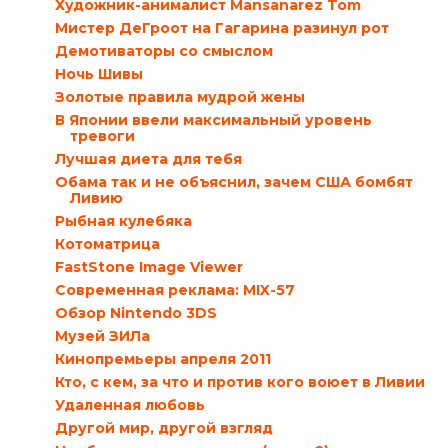
Художник-анималист Mansanarez Tom
Мистер ДеГроот на Гагарина разинул рот
Демотиваторы со смыслом
Ночь Шивы
Золотые правила мудрой жены
В Японии ввели максимальный уровень
тревоги
Лучшая диета для тебя
Обама так и не объяснил, зачем США бомбят
Ливию
Рыбная кулебяка
Котоматрица
FastStone Image Viewer
Современная реклама: MIX-57
Обзор Nintendo 3DS
Музей ЗИЛа
Кинопремьеры апреля 2011
Кто, с кем, за что и против кого воюет в Ливии
Удаленная любовь
Другой мир, другой взгляд