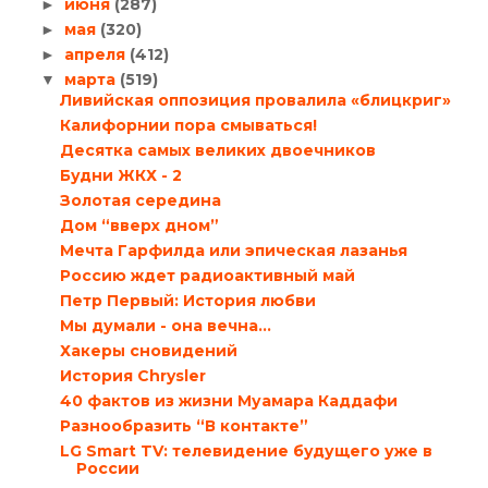
июня
(287)
►
мая
(320)
►
апреля
(412)
►
марта
(519)
▼
Ливийская оппозиция провалила «блицкриг»
Калифорнии пора смываться!
Десятка самых великих двоечников
Будни ЖКХ - 2
Золотая середина
Дом “вверх дном”
Мечта Гарфилда или эпическая лазанья
Россию ждет радиоактивный май
Петр Первый: История любви
Мы думали - она вечна...
Хакеры сновидений
История Chrysler
40 фактов из жизни Муамара Каддафи
Разнообразить “В контакте”
LG Smart TV: телевидение будущего уже в
России