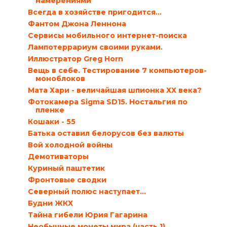
намерениями
Всегда в хозяйстве пригодится…
Фантом Джона Леннона
Сервисы мобильного интернет-поиска
Лампотеррариум своими руками.
Иллюстратор Greg Horn
Вещь в себе. Тестирование 7 компьютеров-
моноблоков
Мата Хари - величайшая шпионка ХХ века?
Фотокамера Sigma SD15. Ностальгия по
пленке
Кошаки - 55
Батька оставил белорусов без валюты
Вой холодной войны
Демотиваторы
Куриный паштетик
Фронтовые сводки
Северный полюс наступает…
Будни ЖКХ
Тайна гибели Юрия Гагарина
Необычные монеты мира (часть 1)