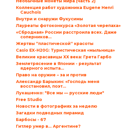
Необычные монеты мира (часть 2)
Коллекция работ художника Eugene Henri
Cauchois
Внутри и снаружи Фукусимы
Лауреаты фотоконкурса «Золотая черепаха»
«Сбродная» России расстроила всех. Даже
соперников…
Жертвы “пластической“ красоты
Casio EX-H20G: Туристическая «мыльница»
Великие красавицы ХХ века: Грета Гарбо
Землетрясение в Японии - результат
ядерного испыта...
Право на оружие – за и против
Александр Барыкин: «Господь меня
восстановил, поэт...
Лукашенко: "Все мы — русские люди"
Free Studio
Новости в фотографиях за неделю
Загадки подводных пирамид
Барбосы - 67
Гитлер умер в… Аргентине?