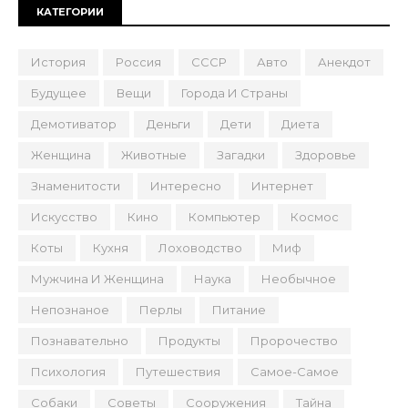
КАТЕГОРИИ
История
Россия
СССР
Авто
Анекдот
Будущее
Вещи
Города И Страны
Демотиватор
Деньги
Дети
Диета
Женщина
Животные
Загадки
Здоровье
Знаменитости
Интересно
Интернет
Искусство
Кино
Компьютер
Космос
Коты
Кухня
Лоховодство
Миф
Мужчина И Женщина
Наука
Необычное
Непознаное
Перлы
Питание
Познавательно
Продукты
Пророчество
Психология
Путешествия
Самое-Самое
Собаки
Советы
Сооружения
Тайна