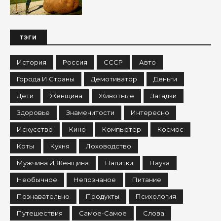
ТЭГИ
История
Россия
СССР
Авто
Города И Страны
Демотиватор
Деньги
Дети
Женщина
Животные
Загадки
Здоровье
Знаменитости
Интересно
Искусство
Кино
Компьютер
Космос
Коты
Кухня
Лоховодство
Мужчина И Женщина
Напитки
Наука
Необычное
Непознаное
Питание
Познавательно
Продукты
Психология
Путешествия
Самое-Самое
Слова