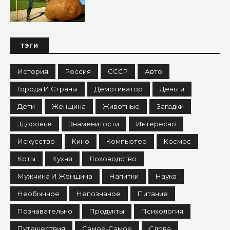
ТЭГИ
История
Россия
СССР
Авто
Города И Страны
Демотиватор
Деньги
Дети
Женщина
Животные
Загадки
Здоровье
Знаменитости
Интересно
Искусство
Кино
Компьютер
Космос
Коты
Кухня
Лоховодство
Мужчина И Женщина
Напитки
Наука
Необычное
Непознаное
Питание
Познавательно
Продукты
Психология
Путешествия
Самое-Самое
Слова