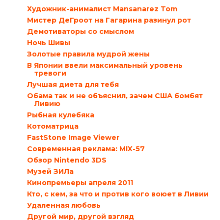
Художник-анималист Mansanarez Tom
Мистер ДеГроот на Гагарина разинул рот
Демотиваторы со смыслом
Ночь Шивы
Золотые правила мудрой жены
В Японии ввели максимальный уровень
тревоги
Лучшая диета для тебя
Обама так и не объяснил, зачем США бомбят
Ливию
Рыбная кулебяка
Котоматрица
FastStone Image Viewer
Современная реклама: MIX-57
Обзор Nintendo 3DS
Музей ЗИЛа
Кинопремьеры апреля 2011
Кто, с кем, за что и против кого воюет в Ливии
Удаленная любовь
Другой мир, другой взгляд