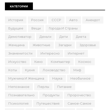
КАТЕГОРИИ
История
Россия
СССР
Авто
Анекдот
Будущее
Вещи
Города И Страны
Демотиватор
Деньги
Дети
Диета
Женщина
Животные
Загадки
Здоровье
Знаменитости
Интересно
Интернет
Искусство
Кино
Компьютер
Космос
Коты
Кухня
Лоховодство
Миф
Мужчина И Женщина
Наука
Необычное
Непознаное
Перлы
Питание
Познавательно
Продукты
Пророчество
Психология
Путешествия
Самое-Самое