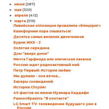
июня
(287)
►
мая
(320)
►
апреля
(412)
►
марта
(519)
▼
Ливийская оппозиция провалила «блицкриг»
Калифорнии пора смываться!
Десятка самых великих двоечников
Будни ЖКХ - 2
Золотая середина
Дом “вверх дном”
Мечта Гарфилда или эпическая лазанья
Россию ждет радиоактивный май
Петр Первый: История любви
Мы думали - она вечна...
Хакеры сновидений
История Chrysler
40 фактов из жизни Муамара Каддафи
Разнообразить “В контакте”
LG Smart TV: телевидение будущего уже в
России