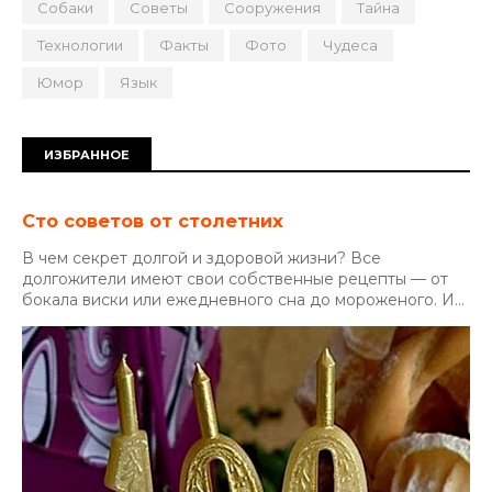
Собаки
Советы
Сооружения
Тайна
Технологии
Факты
Фото
Чудеса
Юмор
Язык
ИЗБРАННОЕ
Сто советов от столетних
В чем секрет долгой и здоровой жизни? Все
долгожители имеют свои собственные рецепты — от
бокала виски или ежедневного сна до мороженого. И...