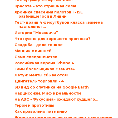
Гитлер умер в… Аргентине?
Красота – это страшная сила!
Хроника спасения пилотов F-15E
разбившегося в Ливии
Тест-драйв 4-х ноутбуков класса «замена
настольног...
История “Москвича”
Что нужно для хорошего прогноза?
Свадьба - дело тонкое
Манник с вишней
Само совершенство
Российская версия iPhone 4
Гимн болельщиков «Зенита»
Летун: мечты сбываются!
Двигатель торговли - 4
3D вид со спутника на Google Earth
Нарциссизм. Миф в реальности
На АЭС «Фукусима» ожидают худшего…
Герои и прототипы
Как правильно пить пиво
Женские ожидания не совпадают с мужскими