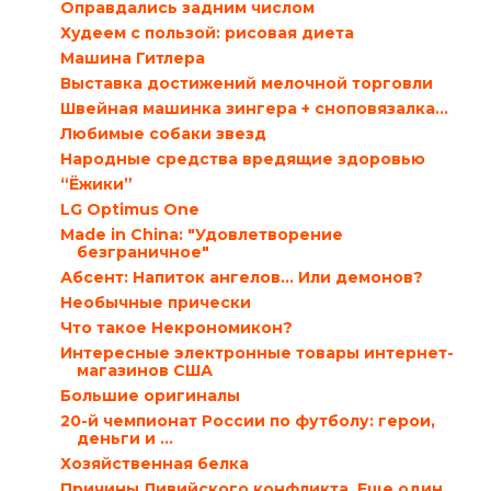
Оправдались задним числом
Худеем с пользой: рисовая диета
Машина Гитлера
Выставка достижений мелочной торговли
Швейная машинка зингера + сноповязалка...
Любимые собаки звезд
Народные средства вредящие здоровью
“Ёжики”
LG Optimus One
Мade in China: "Удовлетворение
безграничное"
Абсент: Напиток ангелов… Или демонов?
Необычные прически
Что такое Некрономикон?
Интересные электронные товары интернет-
магазинов США
Большие оригиналы
20-й чемпионат России по футболу: герои,
деньги и ...
Хозяйственная белка
Причины Ливийского конфликта. Еще один