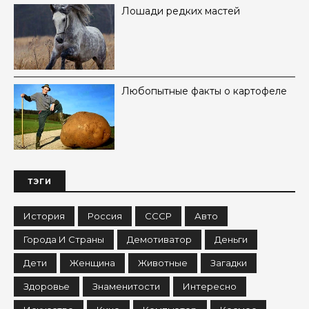
Лошади редких мастей
Любопытные факты о картофеле
ТЭГИ
История
Россия
СССР
Авто
Города И Страны
Демотиватор
Деньги
Дети
Женщина
Животные
Загадки
Здоровье
Знаменитости
Интересно