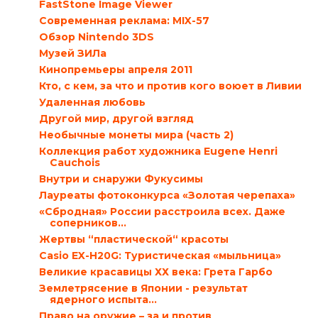
FastStone Image Viewer
Современная реклама: MIX-57
Обзор Nintendo 3DS
Музей ЗИЛа
Кинопремьеры апреля 2011
Кто, с кем, за что и против кого воюет в Ливии
Удаленная любовь
Другой мир, другой взгляд
Необычные монеты мира (часть 2)
Коллекция работ художника Eugene Henri
Cauchois
Внутри и снаружи Фукусимы
Лауреаты фотоконкурса «Золотая черепаха»
«Сбродная» России расстроила всех. Даже
соперников…
Жертвы “пластической“ красоты
Casio EX-H20G: Туристическая «мыльница»
Великие красавицы ХХ века: Грета Гарбо
Землетрясение в Японии - результат
ядерного испыта...
Право на оружие – за и против