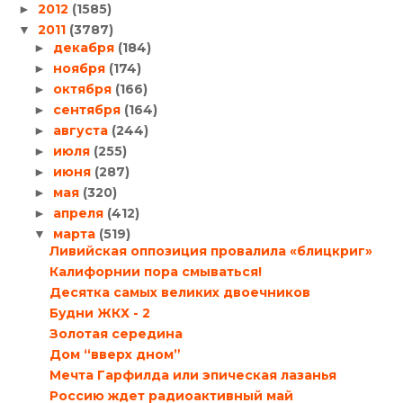
2012
(1585)
►
2011
(3787)
▼
декабря
(184)
►
ноября
(174)
►
октября
(166)
►
сентября
(164)
►
августа
(244)
►
июля
(255)
►
июня
(287)
►
мая
(320)
►
апреля
(412)
►
марта
(519)
▼
Ливийская оппозиция провалила «блицкриг»
Калифорнии пора смываться!
Десятка самых великих двоечников
Будни ЖКХ - 2
Золотая середина
Дом “вверх дном”
Мечта Гарфилда или эпическая лазанья
Россию ждет радиоактивный май