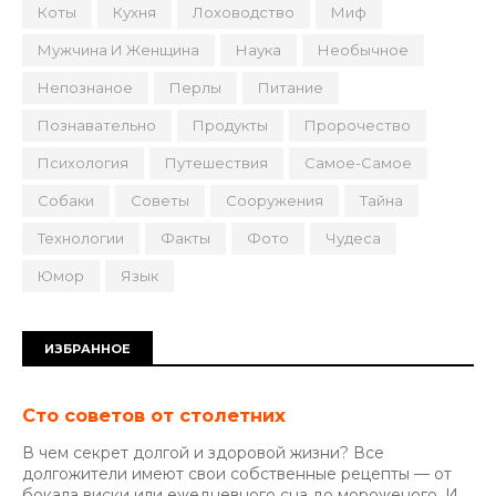
Коты
Кухня
Лоховодство
Миф
Мужчина И Женщина
Наука
Необычное
Непознаное
Перлы
Питание
Познавательно
Продукты
Пророчество
Психология
Путешествия
Самое-Самое
Собаки
Советы
Сооружения
Тайна
Технологии
Факты
Фото
Чудеса
Юмор
Язык
ИЗБРАННОЕ
Сто советов от столетних
В чем секрет долгой и здоровой жизни? Все
долгожители имеют свои собственные рецепты — от
бокала виски или ежедневного сна до мороженого. И...