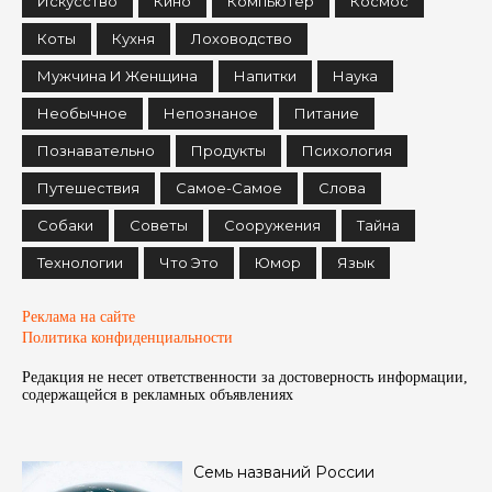
Искусство
Кино
Компьютер
Космос
Коты
Кухня
Лоховодство
Мужчина И Женщина
Напитки
Наука
Необычное
Непознаное
Питание
Познавательно
Продукты
Психология
Путешествия
Самое-Самое
Слова
Собаки
Советы
Сооружения
Тайна
Технологии
Что Это
Юмор
Язык
Реклама на сайте
Политика конфиденциальности
Редакция не несет ответственности за достоверность информации,
содержащейся в рекламных объявленияx
Семь названий России