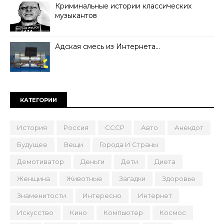
Криминальные истории классических
музыкантов
Адская смесь из Интернета…
КАТЕГОРИИ
История
Россия
СССР
Авто
Анекдот
Будущее
Вещи
Города И Страны
Демотиватор
Деньги
Дети
Диета
Женщина
Животные
Загадки
Здоровье
Знаменитости
Интересно
Интернет
Искусство
Кино
Компьютер
Космос