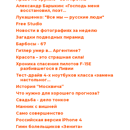
Александр Барыкин: «Господь меня
восстановил, поэт...
Лукашенко: "Все мы — русские люди"
Free Studio
Новости в фотографиях за неделю
Загадки подводных пирамид
Барбосы - 67
Гитлер умер в… Аргентине?
Красота – это страшная сила!
Хроника спасения пилотов F-15E
разбившегося в Ливии
Тест-драйв 4-х ноутбуков класса «замена
настольног...
История “Москвича”
Что нужно для хорошего прогноза?
Свадьба - дело тонкое
Манник с вишней
Само совершенство
Российская версия iPhone 4
Гимн болельщиков «Зенита»