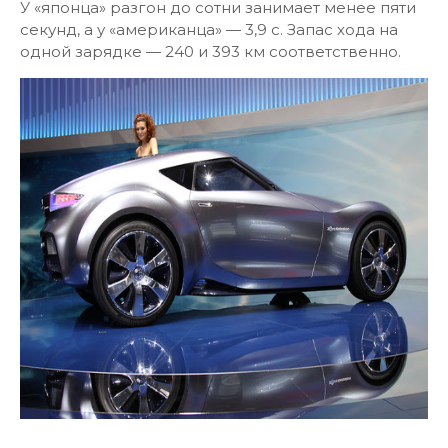
У «японца» разгон до сотни занимает менее пяти
секунд, а у «американца» — 3,9 с. Запас хода на
одной зарядке — 240 и 393 км соответственно.