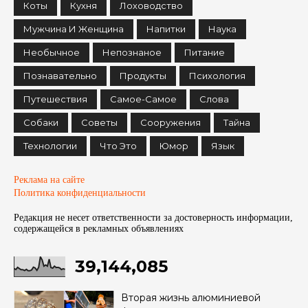
Коты
Кухня
Лоховодство
Мужчина И Женщина
Напитки
Наука
Необычное
Непознаное
Питание
Познавательно
Продукты
Психология
Путешествия
Самое-Самое
Слова
Собаки
Советы
Сооружения
Тайна
Технологии
Что Это
Юмор
Язык
Реклама на сайте
Политика конфиденциальности
Редакция не несет ответственности за достоверность информации,
содержащейся в рекламных объявленияx
39,144,085
Вторая жизнь алюминиевой