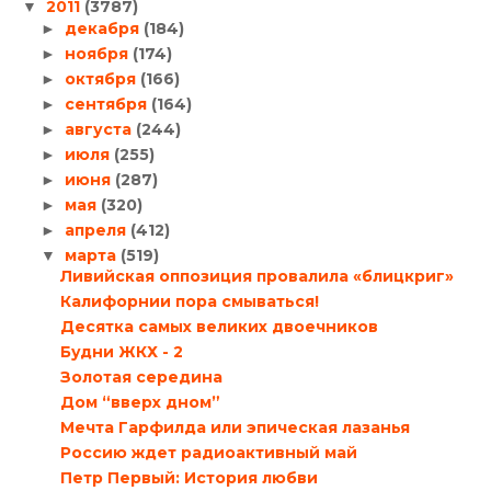
2011
(3787)
▼
декабря
(184)
►
ноября
(174)
►
октября
(166)
►
сентября
(164)
►
августа
(244)
►
июля
(255)
►
июня
(287)
►
мая
(320)
►
апреля
(412)
►
марта
(519)
▼
Ливийская оппозиция провалила «блицкриг»
Калифорнии пора смываться!
Десятка самых великих двоечников
Будни ЖКХ - 2
Золотая середина
Дом “вверх дном”
Мечта Гарфилда или эпическая лазанья
Россию ждет радиоактивный май
Петр Первый: История любви