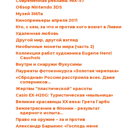
Современная реклама: MIX-57
Обзор Nintendo 3DS
Музей ЗИЛа
Кинопремьеры апреля 2011
Кто, с кем, за что и против кого воюет в Ливии
Удаленная любовь
Другой мир, другой взгляд
Необычные монеты мира (часть 2)
Коллекция работ художника Eugene Henri
Cauchois
Внутри и снаружи Фукусимы
Лауреаты фотоконкурса «Золотая черепаха»
«Сбродная» России расстроила всех. Даже
соперников…
Жертвы “пластической“ красоты
Casio EX-H20G: Туристическая «мыльница»
Великие красавицы ХХ века: Грета Гарбо
Землетрясение в Японии - результат
ядерного испыта...
Право на оружие – за и против
Александр Барыкин: «Господь меня