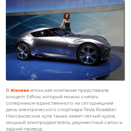
В
Женеве
японская компания представила
концепт Esflow, который можно считать
соперником единственного на сегодняшний
день электрического спорткара Tesla Roadster.
Ниссановское купе также имеет легкий кузов,
мощный электродвигатель, двухместный салон и
задний привод.