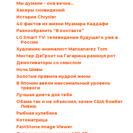
Мы думали - она вечна...
Хакеры сновидений
История Chrysler
40 фактов из жизни Муамара Каддафи
Разнообразить “В контакте”
LG Smart TV: телевидение будущего уже в
России
Художник-анималист Mansanarez Tom
Мистер ДеГроот на Гагарина разинул рот
Демотиваторы со смыслом
Ночь Шивы
Золотые правила мудрой жены
В Японии ввели максимальный уровень
тревоги
Лучшая диета для тебя
Обама так и не объяснил, зачем США бомбят
Ливию
Рыбная кулебяка
Котоматрица
FastStone Image Viewer