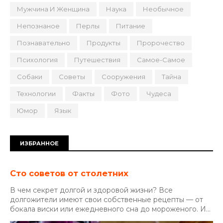
Мужчина И Женщина
Наука
Необычное
Непознаное
Перлы
Питание
Познавательно
Продукты
Пророчество
Психология
Путешествия
Самое-Самое
Собаки
Советы
Сооружения
Тайна
Технологии
Факты
Фото
Чудеса
Юмор
Язык
ИЗБРАННОЕ
Сто советов от столетних
В чем секрет долгой и здоровой жизни? Все
долгожители имеют свои собственные рецепты — от
бокала виски или ежедневного сна до мороженого. И...