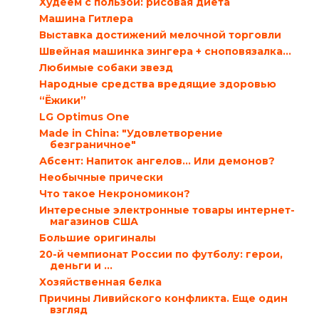
Худеем с пользой: рисовая диета
Машина Гитлера
Выставка достижений мелочной торговли
Швейная машинка зингера + сноповязалка...
Любимые собаки звезд
Народные средства вредящие здоровью
“Ёжики”
LG Optimus One
Мade in China: "Удовлетворение
безграничное"
Абсент: Напиток ангелов… Или демонов?
Необычные прически
Что такое Некрономикон?
Интересные электронные товары интернет-
магазинов США
Большие оригиналы
20-й чемпионат России по футболу: герои,
деньги и ...
Хозяйственная белка
Причины Ливийского конфликта. Еще один
взгляд