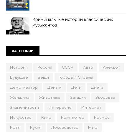
Криминальные истории классических
музыкантов
КАТЕГОРИИ
История
Россия
СССР
Авто
Анекдот
Будущее
Вещи
Города И Страны
Демотиватор
Деньги
Дети
Диета
Женщина
Животные
Загадки
Здоровье
Знаменитости
Интересно
Интернет
Искусство
Кино
Компьютер
Космос
Коты
Кухня
Лоховодство
Миф