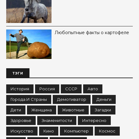
Любопытные факты о картофеле
ТЭГИ
История
Россия
СССР
Авто
Города И Страны
Демотиватор
Деньги
Дети
Женщина
Животные
Загадки
Здоровье
Знаменитости
Интересно
Искусство
Кино
Компьютер
Космос