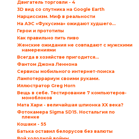
Двигатель торговли - 4
3D вид со спутника на Google Earth
Нарциссизм. Миф в реальности
На АЭС «Фукусима» ожидают худшего…
Герои и прототипы
Как правильно пить пиво
Женские ожидания не совпадают с мужскими
намерениями
Всегда в хозяйстве пригодится…
Фантом Джона Леннона
Сервисы мобильного интернет-поиска
Лампотеррариум своими руками.
Иллюстратор Greg Horn
Вещь в себе. Тестирование 7 компьютеров-
моноблоков
Мата Хари - величайшая шпионка ХХ века?
Фотокамера Sigma SD15. Ностальгия по
пленке
Кошаки - 55
Батька оставил белорусов без валюты
Вой холодной войны