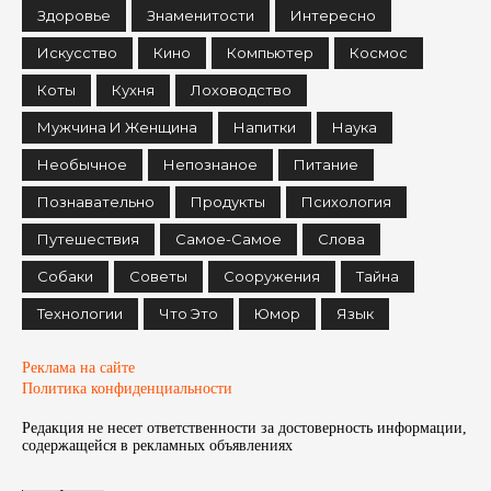
Здоровье
Знаменитости
Интересно
Искусство
Кино
Компьютер
Космос
Коты
Кухня
Лоховодство
Мужчина И Женщина
Напитки
Наука
Необычное
Непознаное
Питание
Познавательно
Продукты
Психология
Путешествия
Самое-Самое
Слова
Собаки
Советы
Сооружения
Тайна
Технологии
Что Это
Юмор
Язык
Реклама на сайте
Политика конфиденциальности
Редакция не несет ответственности за достоверность информации,
содержащейся в рекламных объявленияx