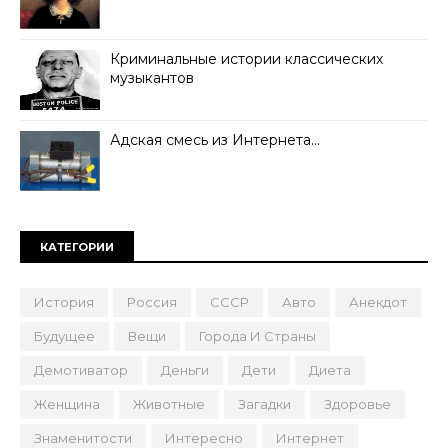
Криминальные истории классических
музыкантов
Адская смесь из Интернета…
КАТЕГОРИИ
История
Россия
СССР
Авто
Анекдот
Будущее
Вещи
Города И Страны
Демотиватор
Деньги
Дети
Диета
Женщина
Животные
Загадки
Здоровье
Знаменитости
Интересно
Интернет