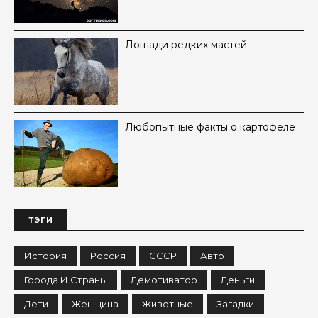
Лошади редких мастей
Любопытные факты о картофеле
ТЭГИ
История
Россия
СССР
Авто
Города И Страны
Демотиватор
Деньги
Дети
Женщина
Животные
Загадки