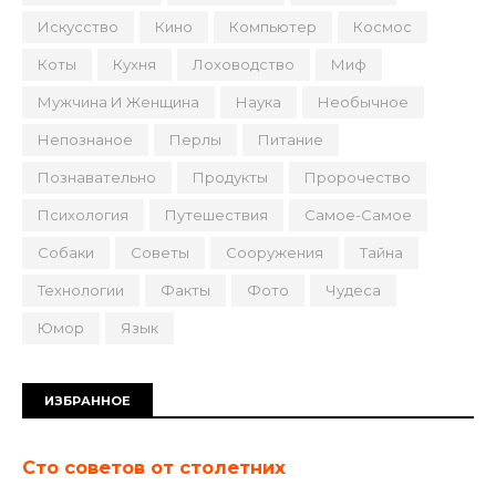
Искусство
Кино
Компьютер
Космос
Коты
Кухня
Лоховодство
Миф
Мужчина И Женщина
Наука
Необычное
Непознаное
Перлы
Питание
Познавательно
Продукты
Пророчество
Психология
Путешествия
Самое-Самое
Собаки
Советы
Сооружения
Тайна
Технологии
Факты
Фото
Чудеса
Юмор
Язык
ИЗБРАННОЕ
Сто советов от столетних