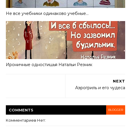
Не все учебники одинаково учебные…
Ироничные одностишья Haтальи Резник
NEXT
Аэрогриль и его чудеса
COMMENT
S
BLOGGER
Комментариев Нет: