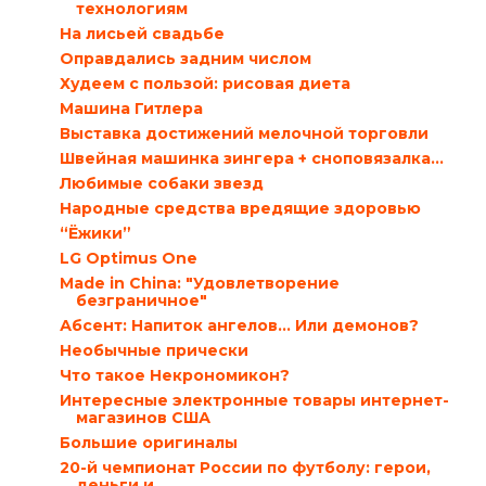
технологиям
На лисьей свадьбе
Оправдались задним числом
Худеем с пользой: рисовая диета
Машина Гитлера
Выставка достижений мелочной торговли
Швейная машинка зингера + сноповязалка...
Любимые собаки звезд
Народные средства вредящие здоровью
“Ёжики”
LG Optimus One
Мade in China: "Удовлетворение
безграничное"
Абсент: Напиток ангелов… Или демонов?
Необычные прически
Что такое Некрономикон?
Интересные электронные товары интернет-
магазинов США
Большие оригиналы
20-й чемпионат России по футболу: герои,
деньги и ...