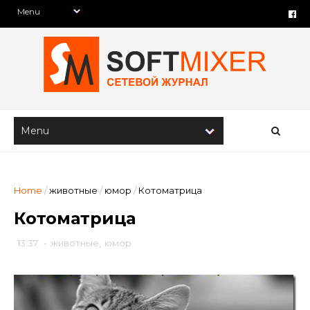
Home
/
животные
/
юмор
/
Котоматрица
Котоматрица
13:37
-
животные
,
юмор