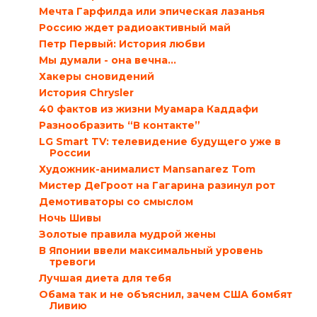
Мечта Гарфилда или эпическая лазанья
Россию ждет радиоактивный май
Петр Первый: История любви
Мы думали - она вечна...
Хакеры сновидений
История Chrysler
40 фактов из жизни Муамара Каддафи
Разнообразить “В контакте”
LG Smart TV: телевидение будущего уже в
России
Художник-анималист Mansanarez Tom
Мистер ДеГроот на Гагарина разинул рот
Демотиваторы со смыслом
Ночь Шивы
Золотые правила мудрой жены
В Японии ввели максимальный уровень
тревоги
Лучшая диета для тебя
Обама так и не объяснил, зачем США бомбят
Ливию