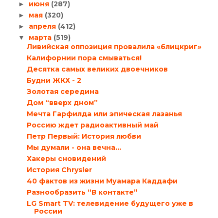
июня
(287)
►
мая
(320)
►
апреля
(412)
►
марта
(519)
▼
Ливийская оппозиция провалила «блицкриг»
Калифорнии пора смываться!
Десятка самых великих двоечников
Будни ЖКХ - 2
Золотая середина
Дом “вверх дном”
Мечта Гарфилда или эпическая лазанья
Россию ждет радиоактивный май
Петр Первый: История любви
Мы думали - она вечна...
Хакеры сновидений
История Chrysler
40 фактов из жизни Муамара Каддафи
Разнообразить “В контакте”
LG Smart TV: телевидение будущего уже в
России