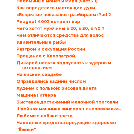
Необычные монеты мира (часть 1)
Как определить настоящие духи
«Вскрытие показало»: разбираем iPad 2
Peugeot 4002 концепт кар
Чего хотят мужчины в 20, в 30, в 40 ?
Чем отличаются средства для волос
Удивительные рыбы
Разгром и оккупация России
Прощание с Клеопатрой…
Дикарей нельзя подпускать к ядерным
технологиям
На лисьей свадьбе
Оправдались задним числом
Худеем с пользой: рисовая диета
Машина Гитлера
Выставка достижений мелочной торговли
Швейная машинка зингера + сноповязалка...
Любимые собаки звезд
Народные средства вредящие здоровью
“Ёжики”