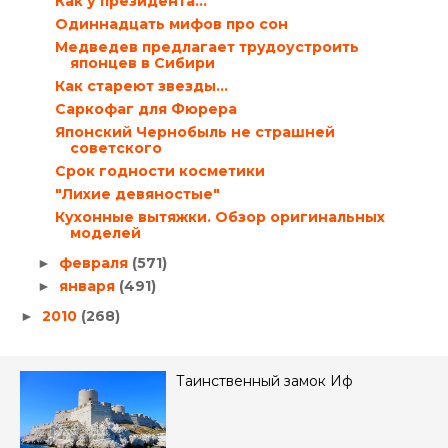
Как у президента…
Одиннадцать мифов про сон
Медведев предлагает трудоустроить
японцев в Сибири
Как стареют звезды…
Саркофаг для Фюрера
Японский Чернобыль не страшней
советского
Срок годности косметики
"Лихие девяностые"
Кухонные вытяжки. Обзор оригинальных
моделей
февраля
(571)
►
января
(491)
►
2010
(268)
►
Таинственный замок Иф