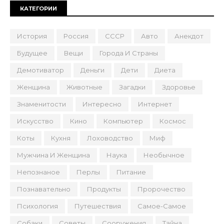
КАТЕГОРИИ
История
Россия
СССР
Авто
Анекдот
Будущее
Вещи
Города И Страны
Демотиватор
Деньги
Дети
Диета
Женщина
Животные
Загадки
Здоровье
Знаменитости
Интересно
Интернет
Искусство
Кино
Компьютер
Космос
Коты
Кухня
Лоховодство
Миф
Мужчина И Женщина
Наука
Необычное
Непознаное
Перлы
Питание
Познавательно
Продукты
Пророчество
Психология
Путешествия
Самое-Самое
Собаки
Советы
Сооружения
Тайна