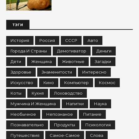
ТЭГИ
История
Россия
СССР
Авто
Города И Страны
Демотиватор
Деньги
Дети
Женщина
Животные
Загадки
Здоровье
Знаменитости
Интересно
Искусство
Кино
Компьютер
Космос
Коты
Кухня
Лоховодство
Мужчина И Женщина
Напитки
Наука
Необычное
Непознаное
Питание
Познавательно
Продукты
Психология
Путешествия
Самое-Самое
Слова