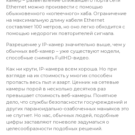
камер – разветвление ближайшего порта сети
Ethernet можно произвести с помощью
обыкновенного «копеечного» хаба. Ограничение
на максимальную длину кабеля Ethernet
составляет 100 метров, но оно легко обходится с
помощью недорогих повторителей сигнала.
Разрешение у IP-камер значительно выше, чем у
обычных веб-камер – уже существуют модели,
способные снимать FullHD-видео.
Как ни крути, IP-камера всем хороша. Но при
взгляде на их стоимость у многих способен
пропасть весь пыл и азарт. Ценник на сетевые
камеры порой в несколько десятков раз
превышает стоимость веб-камеры. Понятное
дело, что службы безопасности госучреждений и
других параноидально-озабоченных маньяков это
не спугнет. Но нас, обычных людей, подобные
цифры заставляют поневоле задуматься о
целесообразности подобных решений.