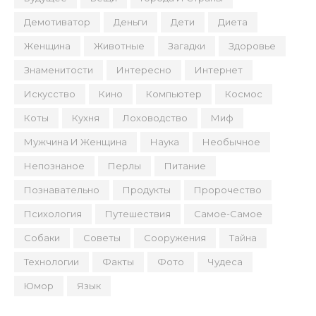
Демотиватор
Деньги
Дети
Диета
Женщина
Животные
Загадки
Здоровье
Знаменитости
Интересно
Интернет
Искусство
Кино
Компьютер
Космос
Коты
Кухня
Лоховодство
Миф
Мужчина И Женщина
Наука
Необычное
Непознаное
Перлы
Питание
Познавательно
Продукты
Пророчество
Психология
Путешествия
Самое-Самое
Собаки
Советы
Сооружения
Тайна
Технологии
Факты
Фото
Чудеса
Юмор
Язык