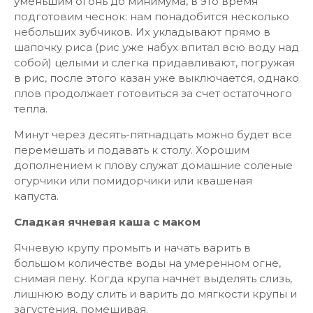
уменьшим огонь до минимума, в это время
подготовим чеснок: нам понадобится несколько
небольших зубчиков. Их укладывают прямо в
шапочку риса (рис уже набух впитал всю воду над
собой) целыми и слегка придавливают, погружая
в рис, после этого казан уже выключается, однако
плов продолжает готовиться за счет остаточного
тепла.
Минут через десять-пятнадцать можно будет все
перемешать и подавать к столу. Хорошим
дополнением к плову служат домашние соленые
огурчики или помидорчики или квашеная
капуста.
Сладкая ячневая каша с маком
Ячневую крупу промыть и начать варить в
большом количестве воды на умеренном огне,
снимая пену. Когда крупа начнет выделять слизь,
лишнюю воду слить и варить до мягкости крупы и
загустения, помешивая.