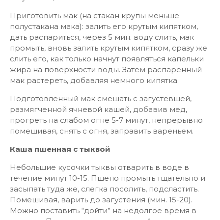
Приготовить мак (на стакан крупы меньше
полустакана мака): залить его крутым кипятком,
дать распариться, через 5 мин. воду слить, мак
промыть, вновь залить крутым кипятком, сразу же
слить его, как только начнут появляться капельки
жира на поверхности воды. Затем распаренный
мак растереть, добавляя немного кипятка.
Подготовленный мак смешать с загустевшей,
размягченной ячневой кашей, добавив мед,
прогреть на слабом огне 5-7 минут, непрерывно
помешивая, снять с огня, заправить вареньем.
Каша пшенная с тыквой
Небольшие кусочки тыквы отварить в воде в
течение минут 10-15. Пшено промыть тщательно и
засыпать туда же, слегка посолить, подсластить.
Помешивая, варить до загустения (мин. 15-20).
Можно поставить “дойти” на недолгое время в