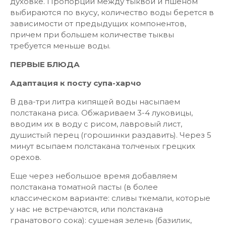
духовке. Пропорции между тыквой и пшеном
выбираются по вкусу, количество воды берется в
зависимости от предыдущих компонентов,
причем при большем количестве тыквы
требуется меньше воды.
ПЕРВЫЕ БЛЮДА
Адаптация к посту супа-харчо
В два-три литра кипящей воды насыпаем
полстакана риса. Обжариваем 3-4 луковицы,
вводим их в воду с рисом, лавровый лист,
душистый перец (горошинки раздавить). Через 5
минут всыпаем полстакана толченых грецких
орехов.
Еще через небольшое время добавляем
полстакана томатной пасты (в более
классическом варианте: сливы ткемали, которые
у нас не встречаются, или полстакана
гранатового сока): сушеная зелень (базилик,