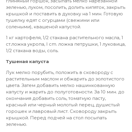
глиняный горшок, засыпать мелко нарезанной
зеленью, луком, посолить, долить кипяток, закрыть
крышкой и поставить в духовку на 1 мин. Готовую
тушелку едят с огурцами (свежими или
солеными), квашеной капустой.
1 кг картофеля, 1/2 стакана растительного масла, 1
ст.ложка укропа, I cm. ложка петрушки, 1 луковица,
1/2 стакана воды, соль.
Тушеная капуста
Лук мелко порубить, положить в сковороду с
растительным маслом и обжарить до золотистого
цвета. Затем добавить мелко нашинкованную
капусту и жарить до полуготовности. За 10 мин. до
окончания добавить соль, томатную пасту,
красный или черный молотый перец, душистый
горошек и лавровый лист. Сковороду закрыть
крышкой. Перед подчей на стол посыпать
зеленью.