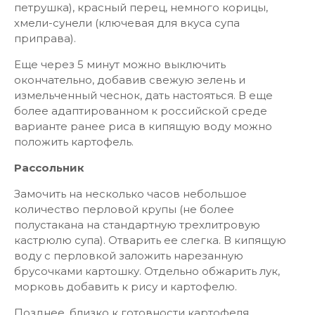
петрушка), красный перец, немного корицы,
хмели-сунели (ключевая для вкуса супа
приправа).
Еще через 5 минут можно выключить
окончательно, добавив свежую зелень и
измельченный чеснок, дать настояться. В еще
более адаптированном к российской среде
варианте ранее риса в кипящую воду можно
положить картофель.
Рассольник
Замочить на несколько часов небольшое
количество перловой крупы (не более
полустакана на стандартную трехлитровую
кастрюлю супа). Отварить ее слегка. В кипящую
воду с перловкой заложить нарезанную
брусочками картошку. Отдельно обжарить лук,
морковь добавить к рису и картофелю.
Позднее, близко к готовности картофеля