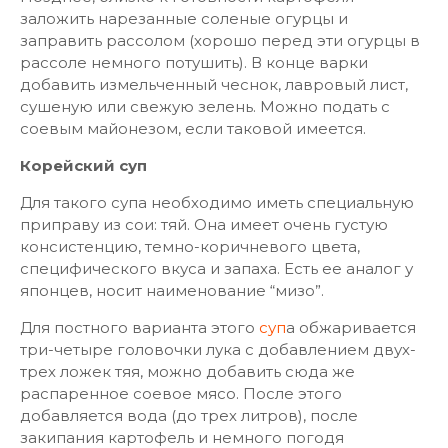
заложить нарезанные соленые огурцы и
заправить рассолом (хорошо перед эти огурцы в
рассоле немного потушить). В конце варки
добавить измельченный чеснок, лавровый лист,
сушеную или свежую зелень. Можно подать с
соевым майонезом, если таковой имеется.
Корейский суп
Для такого супа необходимо иметь специальную
приправу из сои: тяй. Она имеет очень густую
консистенцию, темно-коричневого цвета,
специфического вкуса и запаха. Есть ее аналог у
японцев, носит наименование “мизо”.
Для постного варианта этого
суп
а обжаривается
три-четыре головочки лука с добавлением двух-
трех ложек тяя, можно добавить сюда же
распаренное соевое мясо. После этого
добавляется вода (до трех литров), после
закипания картофель и немного погодя