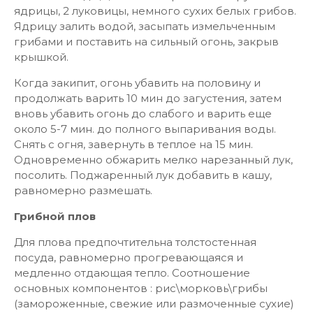
ядрицы, 2 луковицы, немного сухих белых грибов.
Ядрицу залить водой, засыпать измельченным
грибами и поставить на сильный огонь, закрыв
крышкой.
Когда закипит, огонь убавить на половину и
продолжать варить 10 мин до загустения, затем
вновь убавить огонь до слабого и варить еще
около 5-7 мин. до полного выпаривания воды.
Снять с огня, завернуть в теплое на 15 мин.
Одновременно обжарить мелко нарезанный лук,
посолить. Поджаренный лук добавить в кашу,
равномерно размешать.
Грибной плов
Для плова предпочтительна толстостенная
посуда, равномерно прогревающаяся и
медленно отдающая тепло. Соотношение
основных компонентов : рис\морковь\грибы
(замороженные, свежие или размоченные сухие)