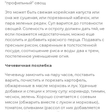
“профильный” овощ.
Это может быть свежая корейская капуста или
она же сушеная, или порезанный кабачок, или
пара зеленых редек. Суп варится до готовности
овощей. Соленость и остроту должен дать тяй, не
если покажется недостаточным, можно еще
посолить и добавить красного перца. Подавать с
пресным рисом, сваренным в толстостенной
посуде, соотношение риса и воды: два к трем,
постепенное уменьшение огня.
Чечевичная похлебка
Чечевицу замочить на пару часов, поставить
варить, почистить и порезать картофель,
обжаренные в масле морковь и лук. Удачные
добавки и специи к этому супу: кориандр, тимьян,
чеснок, зелень. Хорошо сочетается с соевым
мясом (обжарить вместе с луком и морковью),
томатом, оливками (рассол от них добавляется