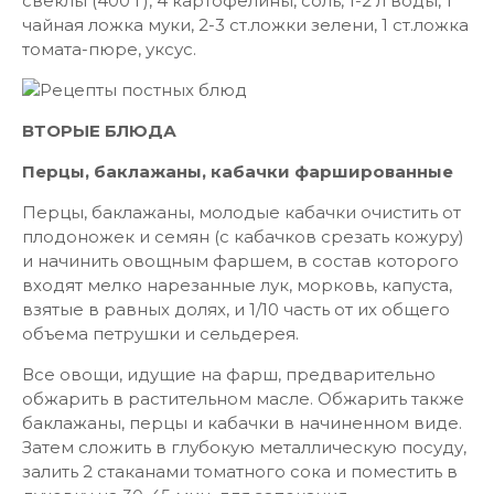
свеклы (400 г), 4 картофелины, соль, 1-2 л воды, 1
чайная ложка муки, 2-3 ст.ложки зелени, 1 ст.ложка
томата-пюре, уксус.
ВТОРЫЕ БЛЮДА
Перцы, баклажаны, кабачки фаршированные
Перцы, баклажаны, молодые кабачки очистить от
плодоножек и семян (с кабачков срезать кожуру)
и начинить овощным фаршем, в состав которого
входят мелко нарезанные лук, морковь, капуста,
взятые в равных долях, и 1/10 часть от их общего
объема петрушки и сельдерея.
Все овощи, идущие на фарш, предварительно
обжарить в растительном масле. Обжарить также
баклажаны, перцы и кабачки в начиненном виде.
Затем сложить в глубокую металлическую посуду,
залить 2 стаканами томатного сока и поместить в