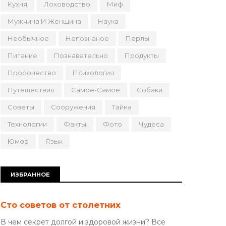
Кухня
Лоховодство
Миф
Мужчина И Женщина
Наука
Необычное
Непознаное
Перлы
Питание
Познавательно
Продукты
Пророчество
Психология
Путешествия
Самое-Самое
Собаки
Советы
Сооружения
Тайна
Технологии
Факты
Фото
Чудеса
Юмор
Язык
ИЗБРАННОЕ
Сто советов от столетних
В чем секрет долгой и здоровой жизни? Все