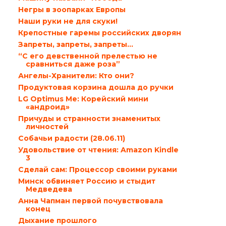
Негры в зоопарках Европы
Наши руки не для скуки!
Крепостные гаремы российских дворян
Запреты, запреты, запреты…
“С его девственной прелестью не
сравниться даже роза”
Ангелы-Хранители: Кто они?
Продуктовая корзина дошла до ручки
LG Optimus Me: Корейский мини
«андроид»
Причуды и странности знаменитых
личностей
Собачьи радости (28.06.11)
Удовольствие от чтения: Amazon Kindle
3
Сделай сам: Процессор своими руками
Минск обвиняет Россию и стыдит
Медведева
Анна Чапман первой почувствовала
конец
Дыхание прошлого