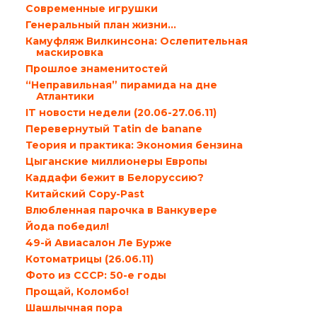
Современные игрушки
Генеральный план жизни…
Камуфляж Вилкинсона: Ослепительная
маскировка
Прошлое знаменитостей
“Неправильная” пирамида на дне
Атлантики
IT новости недели (20.06-27.06.11)
Перевернутый Tatin de banane
Теория и практика: Экономия бензина
Цыганские миллионеры Европы
Каддафи бежит в Белоруссию?
Китайский Copy-Past
Влюбленная парочка в Ванкувере
Йода победил!
49-й Авиасалон Ле Бурже
Котоматрицы (26.06.11)
Фото из СССР: 50-е годы
Прощай, Коломбо!
Шашлычная пора