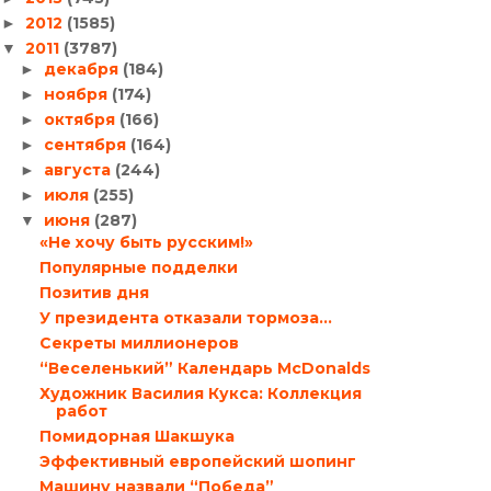
2012
(1585)
►
2011
(3787)
▼
декабря
(184)
►
ноября
(174)
►
октября
(166)
►
сентября
(164)
►
августа
(244)
►
июля
(255)
►
июня
(287)
▼
«Не хочу быть русским!»
Популярные подделки
Позитив дня
У президента отказали тормоза…
Секреты миллионеров
“Веселенький” Календарь McDonalds
Художник Василия Кукса: Коллекция
работ
Помидорная Шакшука
Эффективный европейский шопинг
Машину назвали “Победа”