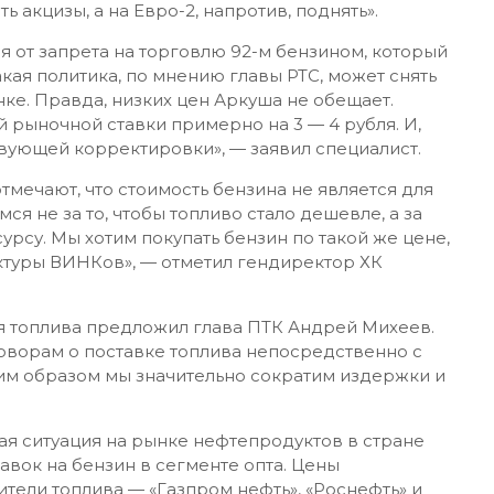
 акцизы, а на Евро-2, напротив, поднять».
я от запрета на торговлю 92-м бензином, который
акая политика, по мнению главы РТС, может снять
ке. Правда, низких цен Аркуша не обещает.
й рыночной ставки примерно на 3 — 4 рубля. И,
твующей корректировки», — заявил специалист.
мечают, что стоимость бензина не является для
я не за то, чтобы топливо стало дешевле, а за
урсу. Мы хотим покупать бензин по такой же цене,
ктуры ВИНКов», — отметил гендиректор ХК
 топлива предложил глава ПТК Андрей Михеев.
оворам о поставке топлива непосредственно с
им образом мы значительно сократим издержки и
ая ситуация на рынке нефтепродуктов в стране
авок на бензин в сегменте опта. Цены
ели топлива — «Газпром нефть», «Роснефть» и